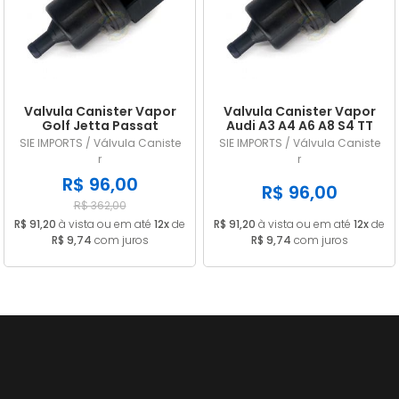
A - Z
Valvula Canister Vapor
Valvula Canister Vapor
Golf Jetta Passat
Audi A3 A4 A6 A8 S4 TT
Cayenne 1C0906517A
1C0906517A
SIE IMPORTS / Válvula Caniste
SIE IMPORTS / Válvula Caniste
r
r
R$ 96,00
R$ 96,00
R$ 362,00
R$ 91,20
à vista ou em até
12x
de
R$ 91,20
à vista ou em até
12x
de
R$ 9,74
com juros
R$ 9,74
com juros