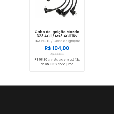
A - Z
Cabo de Ignição Mazda
323 4Cil / Mx3 4Cil 16V
8mm FN5505
FINA PARTS / Cabo de Ignição
R$ 104,00
R$ 188,00
R$ 98,80
à vista ou em até
12x
de
R$ 10,52
com juros