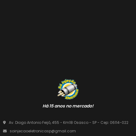
Há 15 anos no mercado!
Av. Diogo Antonio Feijó, 455 - Km18 Osasco - SP - Cep: 06114-022
soinjecaoeletronicasp@gmail.com