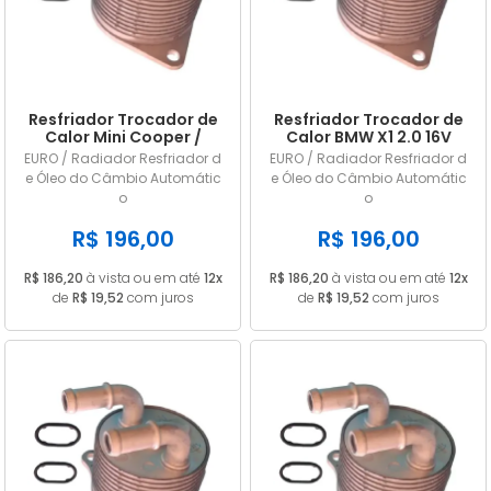
Resfriador Trocador de
Resfriador Trocador de
Calor Mini Cooper /
Calor BMW X1 2.0 16V
Clubman / Countryman
Turbo 2014 2015 2016
EURO / Radiador Resfriador d
EURO / Radiador Resfriador d
2017
e Óleo do Câmbio Automátic
e Óleo do Câmbio Automátic
o
o
R$ 196,00
R$ 196,00
R$ 186,20
à vista ou em até
12x
R$ 186,20
à vista ou em até
12x
de
R$ 19,52
com juros
de
R$ 19,52
com juros