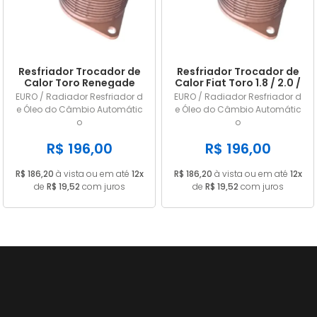
Resfriador Trocador de
Resfriador Trocador de
Calor Toro Renegade
Calor Fiat Toro 1.8 / 2.0 /
Compass Argo Cronos
2.4 16V 2017 2018 2019
EURO / Radiador Resfriador d
EURO / Radiador Resfriador d
X1 X2
2020 2021
e Óleo do Câmbio Automátic
e Óleo do Câmbio Automátic
o
o
R$ 196,00
R$ 196,00
R$ 186,20
à vista ou em até
12x
R$ 186,20
à vista ou em até
12x
de
R$ 19,52
com juros
de
R$ 19,52
com juros