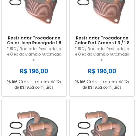
A - Z
Resfriador Trocador de
Resfriador Trocador de
Calor Jeep Renegade 1.8
Calor Fiat Cronos 1.3 / 1.8
/ 2.0 16V 2016 2017 2018
até .../ 2021
EURO / Radiador Resfriador d
EURO / Radiador Resfriador d
2019 2020 2021
e Óleo do Câmbio Automátic
e Óleo do Câmbio Automátic
o
o
R$ 196,00
R$ 196,00
R$ 186,20
à vista ou em até
12x
R$ 186,20
à vista ou em até
12x
de
R$ 19,52
com juros
de
R$ 19,52
com juros