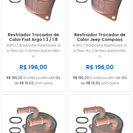
Resfriador Trocador de
Resfriador Trocador de
Calor Fiat Argo 1.3 / 1.8
Calor Jeep Compass
até .../ 2021
2017 2018 2019 2020
EURO / Radiador Resfriador d
EURO / Radiador Resfriador d
e Óleo do Câmbio Automátic
e Óleo do Câmbio Automátic
o
o
R$ 196,00
R$ 196,00
R$ 186,20
à vista ou em até
12x
R$ 186,20
à vista ou em até
12x
de
R$ 19,52
com juros
de
R$ 19,52
com juros