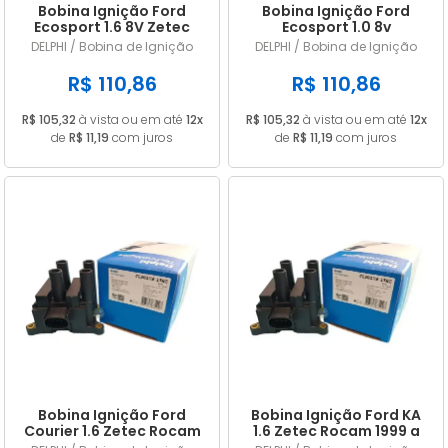
Bobina Ignição Ford
Bobina Ignição Ford
Ecosport 1.6 8V Zetec
Ecosport 1.0 8v
Rocam 2003 a 2008
Supercharger (Zetec-
DELPHI / Bobina de Ignição
DELPHI / Bobina de Ignição
988F12029AC
Rocam) 2003 a 2008
988F12029AC
R$ 110,86
R$ 110,86
R$ 105,32
à vista ou em até
12x
R$ 105,32
à vista ou em até
12x
de
R$ 11,19
com juros
de
R$ 11,19
com juros
Bobina Ignição Ford
Bobina Ignição Ford KA
Courier 1.6 Zetec Rocam
1.6 Zetec Rocam 1999 a
1999 a 2008
2007 988F12029AC