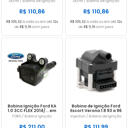
DELPHI / Bobina de Ignição
DELPHI / Bobina de Ignição
988F12029AC
R$ 110,86
R$ 110,86
R$ 105,32
à vista ou em até
12x
R$ 105,32
à vista ou em até
12x
de
R$ 11,19
com juros
de
R$ 11,19
com juros
Bobina Ignição Ford KA
Bobina de Ignição Ford
1.0 3CC FLEX 2014/... em
Escort Verona 1.8 93 a 96
diante E3BG12A366CA
VW Logus Gol 1000
FORD / Bobina Ignição
Injection / Bobina de Ignição
Passat 1.6 1.8 Voyage
Seat 6 Pinos
R$ 211,00
R$ 111,99