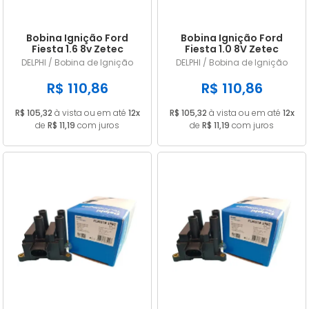
Bobina Ignição Ford
Bobina Ignição Ford
Fiesta 1.6 8v Zetec
Fiesta 1.0 8V Zetec
Rocam 1999 a 2008
Rocam 1999 a 2008
DELPHI / Bobina de Ignição
DELPHI / Bobina de Ignição
988F12029AC
988F12029AC
R$ 110,86
R$ 110,86
R$ 105,32
à vista ou em até
12x
R$ 105,32
à vista ou em até
12x
de
R$ 11,19
com juros
de
R$ 11,19
com juros