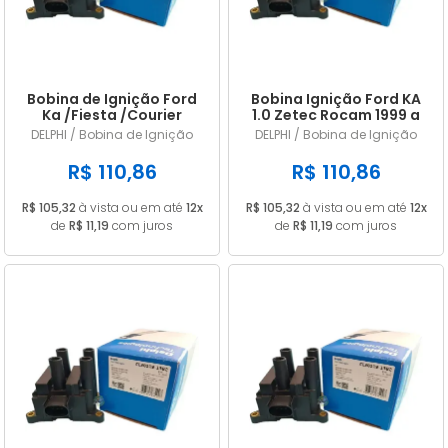
Bobina de Ignição Ford
Bobina Ignição Ford KA
Ka /Fiesta /Courier
1.0 Zetec Rocam 1999 a
/Ecosport /Focus Delphi
2007 988F12029AC
DELPHI / Bobina de Ignição
DELPHI / Bobina de Ignição
CE20119
R$ 110,86
R$ 110,86
R$ 105,32
à vista ou em até
12x
R$ 105,32
à vista ou em até
12x
de
R$ 11,19
com juros
de
R$ 11,19
com juros