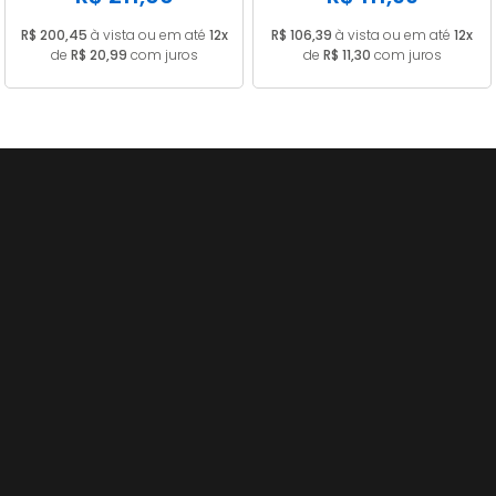
R$ 200,45
à vista ou em até
12x
R$ 106,39
à vista ou em até
12x
de
R$ 20,99
com juros
de
R$ 11,30
com juros