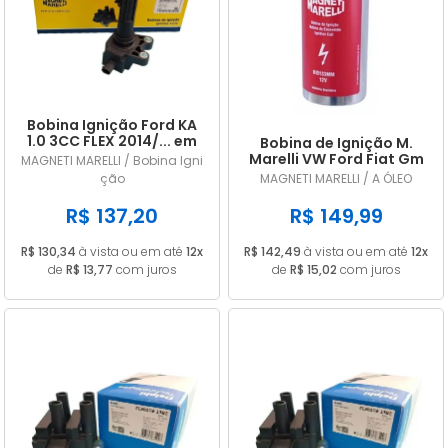
A - Z
Bobina Ignição Ford KA
1.0 3CC FLEX 2014/... em
Bobina de Ignição M.
diante M Marelli
Marelli VW Ford Fiat Gm
MAGNETI MARELLI / Bobina Igni
BI0157MM
Bi0133MM
ção
MAGNETI MARELLI / A ÓLEO
R$ 137,20
R$ 149,99
R$ 130,34
à vista ou em até
12x
R$ 142,49
à vista ou em até
12x
de
R$ 13,77
com juros
de
R$ 15,02
com juros