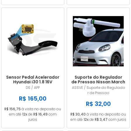
Sensor Pedal Acelerador
Suporte do Regulador
Hyundai i30 1.8 16V
de Pressao Nissan March
Gasolina 2014/... em
/ Versa 1.0 1.6 2011/... em
DS / APP
ASSVE / Suporte do Regulado
diante
diante
r de Pressao
R$ 165,00
R$ 32,00
R$ 156,75
à vista no deposito ou
em até
12x
de
R$ 16,49
com
R$ 30,40
à vista no deposito ou
juros
em até
12x
de
R$ 3,47
com juros