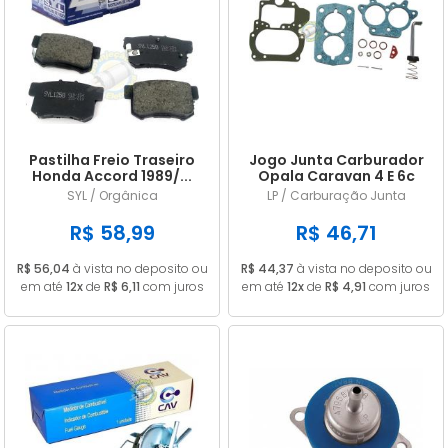
Pastilha Freio Traseiro
Jogo Junta Carburador
Honda Accord 1989/...
Opala Caravan 4 E 6c
Civic 1.8 2006/...
CARB 446 DFV ALC
SYL / Orgânica
LP / Carburação Junta
R$ 58,99
R$ 46,71
R$ 56,04
à vista no deposito ou
R$ 44,37
à vista no deposito ou
em até
12x
de
R$ 6,11
com juros
em até
12x
de
R$ 4,91
com juros