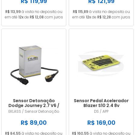
R$ 119,99
R$ 121,99
R$ 113,99
à vista no deposito ou
R$ 115,89
à vista no deposito ou
em até
12x
de
R$ 12,08
com juros
em até
12x
de
R$ 12,28
com juros
Sensor Detonação
Sensor Pedal Acelerador
Dodge Journey 2.7 V6 /
Blazer S10 2.4 8v
Challenger 3.5 V6
Gasolina 2006/2011
EKLASS / Sensor Detonação
DS / APP
4609093AE / 4606093AD
R$ 89,00
R$ 169,00
R$ 84,55
à vista no deposito ou
R$ 160,55
à vista no deposito ou