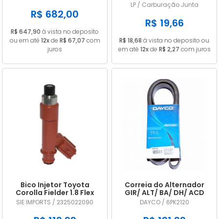
A2C53325536
CARB 32 PDSIT ALCOOL
LP / Carburação Junta
R$ 682,00
R$ 19,66
R$ 647,90
à vista no deposito
ou em até
12x
de
R$ 67,07
com
R$ 18,68
à vista no deposito ou
juros
em até
12x
de
R$ 2,27
com juros
Bico Injetor Toyota
Correia do Alternador
Corolla Fielder 1.8 Flex
GIR/ ALT/ BA/ DH/ ACD
2009 2010 2011 2012 2013
DAYCO 6PK2120
SIE IMPORTS / 2325022090
DAYCO / 6PK2120
2325022090