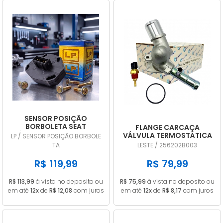
SENSOR POSIÇÃO
BORBOLETA SEAT
FLANGE CARCAÇA
CÓRDOBA 1.8 1995 A 1999
VÁLVULA TERMOSTÁTICA
LP / SENSOR POSIÇÃO BORBOLE
TPS DIGITAL LP707
HYUNDAI HB20 I30
TA
LESTE / 256202B003
VELOSTER CRETA 1.6 16V
256202B003
R$ 119,99
R$ 79,99
R$ 113,99
à vista no deposito ou
R$ 75,99
à vista no deposito ou
em até
12x
de
R$ 12,08
com juros
em até
12x
de
R$ 8,17
com juros