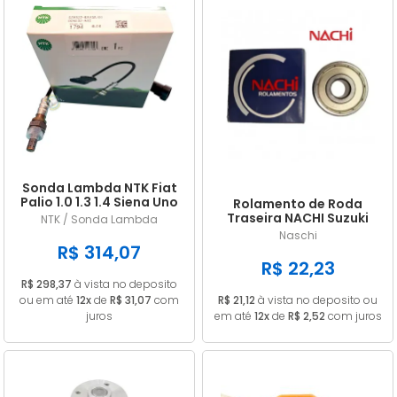
Sonda Lambda NTK Fiat
Palio 1.0 1.3 1.4 Siena Uno
Rolamento de Roda
Doblo Punto Strada
Traseira NACHI Suzuki
NTK / Sonda Lambda
GN 125 Intruder / Yes 125
Naschi
EN 6202ZE
R$ 314,07
R$ 22,23
R$ 298,37
à vista no deposito
ou em até
12x
de
R$ 31,07
com
R$ 21,12
à vista no deposito ou
juros
em até
12x
de
R$ 2,52
com juros