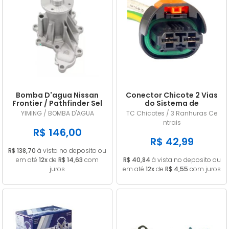
Bomba D'agua Nissan
Conector Chicote 2 Vias
Frontier / Pathfinder Sel
do Sistema de
2.5 16v Diesel 2008/...
Arrefecimento Renault /
YIMING / BOMBA D'AGUA
TC Chicotes / 3 Ranhuras Ce
Peugeot
ntrais
R$ 146,00
R$ 42,99
R$ 138,70
à vista no deposito ou
em até
12x
de
R$ 14,63
com
R$ 40,84
à vista no deposito ou
juros
em até
12x
de
R$ 4,55
com juros