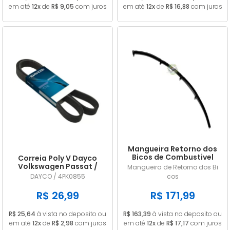
em até
12x
de
R$ 9,05
com juros
em até
12x
de
R$ 16,88
com juros
Mangueira Retorno dos
Bicos de Combustivel
Correia Poly V Dayco
Nissan Frontier 2.8 MWM
Volkswagen Passat /
Mangueira de Retorno dos Bi
9053156
Variant (importado) 1.8
DAYCO / 4PK0855
cos
20V / 1.8 20V Turbo 1996
1997 1998 1999 GIR / ACD
R$ 26,99
R$ 171,99
4PK0855
R$ 25,64
à vista no deposito ou
R$ 163,39
à vista no deposito ou
em até
12x
de
R$ 2,98
com juros
em até
12x
de
R$ 17,17
com juros