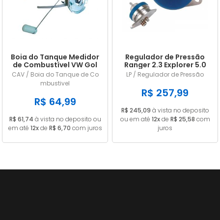
Boia do Tanque Medidor
Regulador de Pressão
de Combustível VW Gol
Ranger 2.3 Explorer 5.0
Parati Saveiro Voyage
Mustang 2.8 e 5.0 LP228
CAV / Boia do Tanque de Co
LP / Regulador de Pressão
1985 a 1989 Gasolina
mbustivel
Com Retorno Com
R$ 257,99
Pescador 55L
R$ 64,99
R$ 245,09
à vista no deposito
R$ 61,74
à vista no deposito ou
ou em até
12x
de
R$ 25,58
com
em até
12x
de
R$ 6,70
com juros
juros