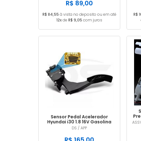
R$ 89,00
R$ 84,55
à vista no deposito ou em até
R$ 
12x
de
R$ 9,05
com juros
S
Pre
Sensor Pedal Acelerador
Hyundai i30 1.8 16V Gasolina
ASSV
2014/... em diante
DS / APP
R$ 165,00