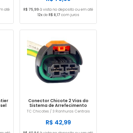
em até
R$ 75,99
à vista no deposito ou em até
12x
de
R$ 8,17
com juros
tier
Conector Chicote 2 Vias do
esel
Sistema de Arrefecimento
Renault / Peugeot
TC Chicotes / 3 Ranhuras Centrais
R$ 42,99
em até
R$ 40,84
à vista no deposito ou em até