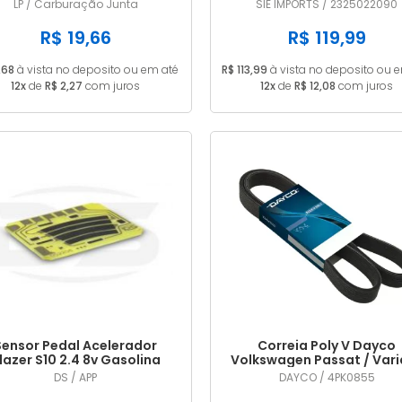
PDSIT ALCOOL
2012 2013 2325022090
LP / Carburação Junta
SIE IMPORTS / 2325022090
R$ 19,66
R$ 119,99
,68
à vista no deposito ou em até
R$ 113,99
à vista no deposito ou 
12x
de
R$ 2,27
com juros
12x
de
R$ 12,08
com juros
Sensor Pedal Acelerador
Correia Poly V Dayco
lazer S10 2.4 8v Gasolina
Volkswagen Passat / Vari
2006/2011
(importado) 1.8 20V / 1.8 
DS / APP
DAYCO / 4PK0855
Turbo 1996 1997 1998 1999 G