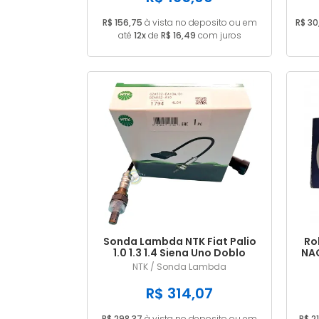
R$ 156,75
à vista no deposito ou em
R$ 30
até
12x
de
R$ 16,49
com juros
Sonda Lambda NTK Fiat Palio
Ro
1.0 1.3 1.4 Siena Uno Doblo
NAC
Punto Strada
NTK / Sonda Lambda
R$ 314,07
R$ 298,37
à vista no deposito ou em
R$ 21