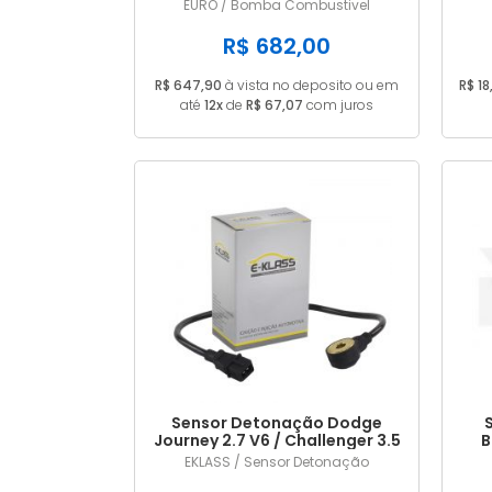
A2C53325536
EURO / Bomba Combustivel
R$ 682,00
R$ 647,90
à vista no deposito ou em
R$ 18
até
12x
de
R$ 67,07
com juros
Sensor Detonação Dodge
Journey 2.7 V6 / Challenger 3.5
B
V6 4609093AE / 4606093AD
EKLASS / Sensor Detonação