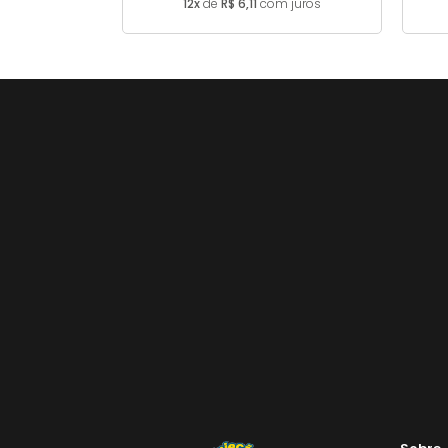
12x
de
R$ 6,11
com juros