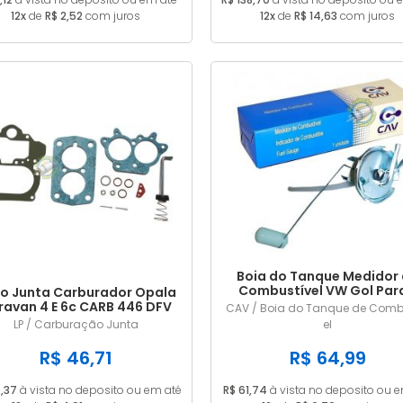
12x
de
R$ 2,52
com juros
12x
de
R$ 14,63
com juros
Boia do Tanque Medidor
Combustível VW Gol Para
o Junta Carburador Opala
Saveiro Voyage 1985 a 1
ravan 4 E 6c CARB 446 DFV
CAV / Boia do Tanque de Comb
Gasolina Com Retorno 
ALC
LP / Carburação Junta
el
Pescador 55L
R$ 46,71
R$ 64,99
,37
à vista no deposito ou em até
R$ 61,74
à vista no deposito ou 