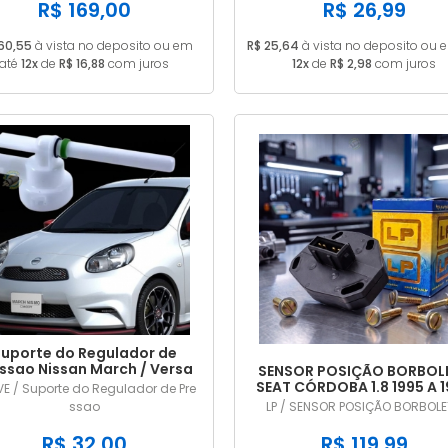
ACD 4PK0855
R$ 169,00
R$ 26,99
160,55
à vista no deposito ou em
R$ 25,64
à vista no deposito ou 
até
12x
de
R$ 16,88
com juros
12x
de
R$ 2,98
com juros
uporte do Regulador de
ssao Nissan March / Versa
SENSOR POSIÇÃO BORBOL
1.0 1.6 2011/... em diante
SEAT CÓRDOBA 1.8 1995 A 
E / Suporte do Regulador de Pre
TPS DIGITAL LP707
ssao
LP / SENSOR POSIÇÃO BORBOL
R$ 32,00
R$ 119,99