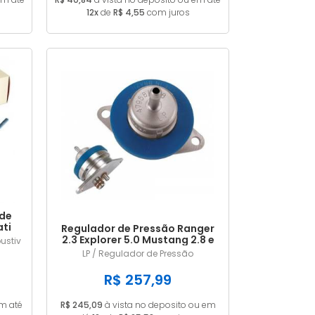
12x
de
R$ 4,55
com juros
 de
ti
Regulador de Pressão Ranger
989
2.3 Explorer 5.0 Mustang 2.8 e
ustiv
Com
5.0 LP228
LP / Regulador de Pressão
R$ 257,99
em até
R$ 245,09
à vista no deposito ou em