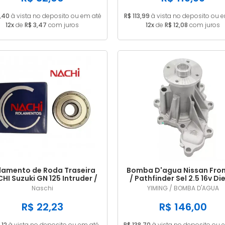
,40
à vista no deposito ou em até
R$ 113,99
à vista no deposito ou 
12x
de
R$ 3,47
com juros
12x
de
R$ 12,08
com juros
lamento de Roda Traseira
Bomba D'agua Nissan Fron
HI Suzuki GN 125 Intruder /
/ Pathfinder Sel 2.5 16v Di
Yes 125 EN 6202ZE
2008/...
Naschi
YIMING / BOMBA D'AGUA
R$ 22,23
R$ 146,00
,12
à vista no deposito ou em até
R$ 138,70
à vista no deposito ou 