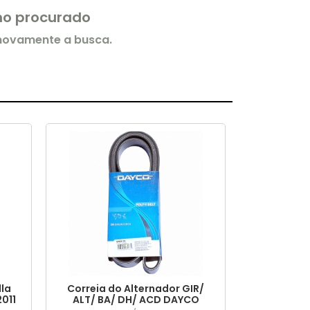
rmo procurado
 novamente a busca.
lla
Correia do Alternador GIR/
2011
ALT/ BA/ DH/ ACD DAYCO