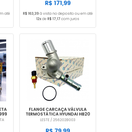
R$ 171,99
em até
R$ 163,39
à vista no deposito ou em até
12x
de
R$ 17,17
com juros
ETA
FLANGE CARCAÇA VÁLVULA
1999
TERMOSTÁTICA HYUNDAI HB20
I30 VELOSTER CRETA 1.6 16V
ETA
LESTE / 256202B003
256202B003
R$ 79,99