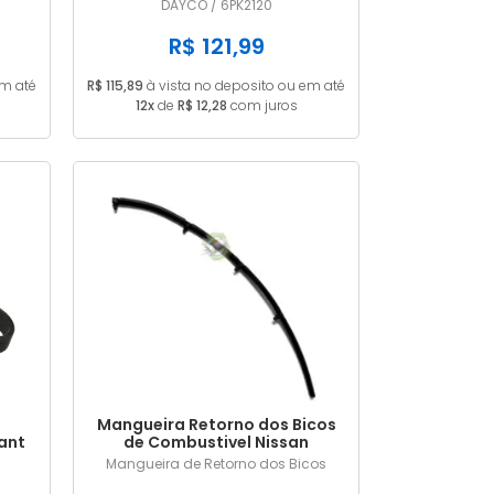
6PK2120
DAYCO / 6PK2120
R$ 121,99
em até
R$ 115,89
à vista no deposito ou em até
12x
de
R$ 12,28
com juros
Mangueira Retorno dos Bicos
ant
de Combustivel Nissan
20V
Frontier 2.8 MWM 9053156
Mangueira de Retorno dos Bicos
IR /