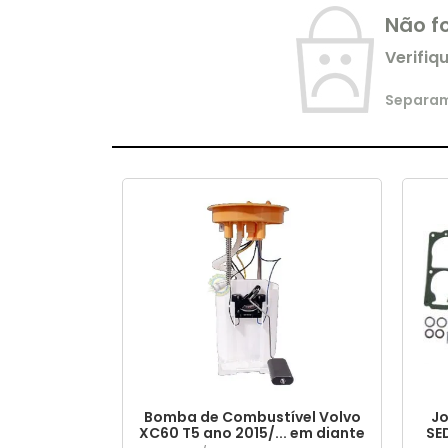
Não f
Verifiq
Separamo
Bomba de Combustível Volvo
Jo
XC60 T5 ano 2015/... em diante
SE