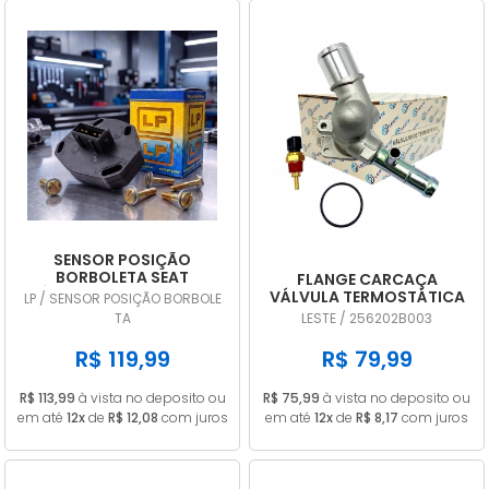
SENSOR POSIÇÃO
BORBOLETA SEAT
FLANGE CARCAÇA
CÓRDOBA 1.8 1995 A 1999
VÁLVULA TERMOSTÁTICA
LP / SENSOR POSIÇÃO BORBOLE
TPS DIGITAL LP707
HYUNDAI HB20 I30
TA
LESTE / 256202B003
VELOSTER CRETA 1.6 16V
256202B003
R$ 119,99
R$ 79,99
R$ 113,99
à vista no deposito ou
R$ 75,99
à vista no deposito ou
em até
12x
de
R$ 12,08
com juros
em até
12x
de
R$ 8,17
com juros