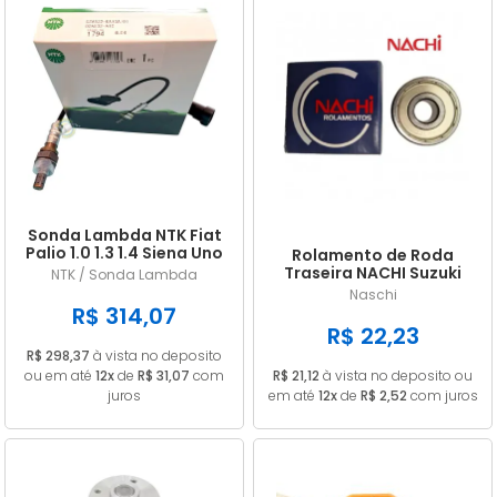
Sonda Lambda NTK Fiat
Palio 1.0 1.3 1.4 Siena Uno
Rolamento de Roda
Doblo Punto Strada
Traseira NACHI Suzuki
NTK / Sonda Lambda
GN 125 Intruder / Yes 125
Naschi
EN 6202ZE
R$ 314,07
R$ 22,23
R$ 298,37
à vista no deposito
ou em até
12x
de
R$ 31,07
com
R$ 21,12
à vista no deposito ou
juros
em até
12x
de
R$ 2,52
com juros