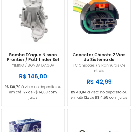
Bomba D'agua Nissan
Conector Chicote 2 Vias
Frontier / Pathfinder Sel
do Sistema de
2.5 16v Diesel 2008/...
Arrefecimento Renault /
YIMING / BOMBA D'AGUA
TC Chicotes / 3 Ranhuras Ce
Peugeot
ntrais
R$ 146,00
R$ 42,99
R$ 138,70
à vista no deposito ou
em até
12x
de
R$ 14,63
com
R$ 40,84
à vista no deposito ou
juros
em até
12x
de
R$ 4,55
com juros