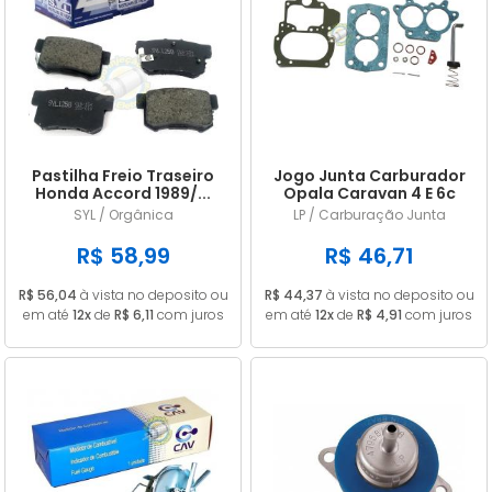
Pastilha Freio Traseiro
Jogo Junta Carburador
Honda Accord 1989/...
Opala Caravan 4 E 6c
Civic 1.8 2006/...
CARB 446 DFV ALC
SYL / Orgânica
LP / Carburação Junta
R$ 58,99
R$ 46,71
R$ 56,04
à vista no deposito ou
R$ 44,37
à vista no deposito ou
em até
12x
de
R$ 6,11
com juros
em até
12x
de
R$ 4,91
com juros