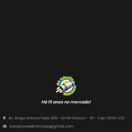
Há 15 anos no mercado!
Av. Diogo Antonio Feijó, 455 - Km18 Osasco - SP - Cep: 06114-022
soinjecaoeletronicasp@gmail.com