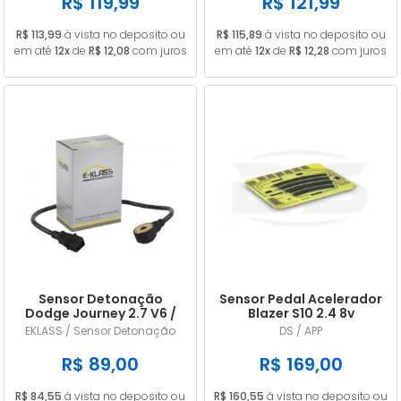
R$ 119,99
R$ 121,99
R$ 113,99
à vista no deposito ou
R$ 115,89
à vista no deposito ou
em até
12x
de
R$ 12,08
com juros
em até
12x
de
R$ 12,28
com juros
Sensor Detonação
Sensor Pedal Acelerador
Dodge Journey 2.7 V6 /
Blazer S10 2.4 8v
Challenger 3.5 V6
Gasolina 2006/2011
EKLASS / Sensor Detonação
DS / APP
4609093AE / 4606093AD
R$ 89,00
R$ 169,00
R$ 84,55
à vista no deposito ou
R$ 160,55
à vista no deposito ou