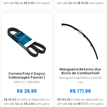
em até
12x
de
R$ 9,05
com juros
em até
12x
de
R$ 16,88
com juros
Mangueira Retorno dos
Bicos de Combustivel
Correia Poly V Dayco
Nissan Frontier 2.8 MWM
Volkswagen Passat /
Mangueira de Retorno dos Bi
9053156
Variant (importado) 1.8
DAYCO / 4PK0855
cos
20V / 1.8 20V Turbo 1996
1997 1998 1999 GIR / ACD
R$ 26,99
R$ 171,99
4PK0855
R$ 25,64
à vista no deposito ou
R$ 163,39
à vista no deposito ou
em até
12x
de
R$ 2,98
com juros
em até
12x
de
R$ 17,17
com juros