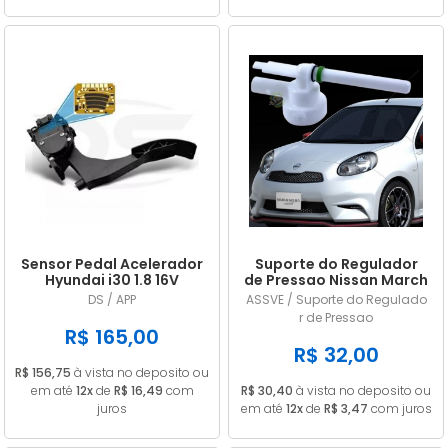
Sensor Pedal Acelerador
Suporte do Regulador
Hyundai i30 1.8 16V
de Pressao Nissan March
Gasolina 2014/... em
/ Versa 1.0 1.6 2011/... em
DS / APP
ASSVE / Suporte do Regulado
diante
diante
r de Pressao
R$ 165,00
R$ 32,00
R$ 156,75
à vista no deposito ou
em até
12x
de
R$ 16,49
com
R$ 30,40
à vista no deposito ou
juros
em até
12x
de
R$ 3,47
com juros