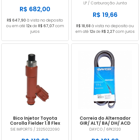
A2C53325536
CARB 32 PDSIT ALCOOL
LP / Carburação Junta
R$ 682,00
R$ 19,66
R$ 647,90
à vista no deposito
ou em até
12x
de
R$ 67,07
com
R$ 18,68
à vista no deposito ou
juros
em até
12x
de
R$ 2,27
com juros
Bico Injetor Toyota
Correia do Alternador
Corolla Fielder 1.8 Flex
GIR/ ALT/ BA/ DH/ ACD
2009 2010 2011 2012 2013
DAYCO 6PK2120
SIE IMPORTS / 2325022090
DAYCO / 6PK2120
2325022090