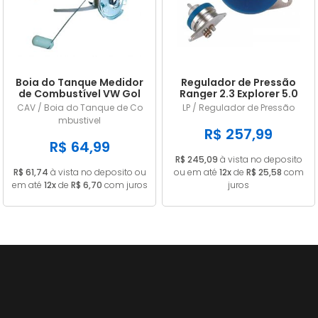
Boia do Tanque Medidor
Regulador de Pressão
de Combustível VW Gol
Ranger 2.3 Explorer 5.0
Parati Saveiro Voyage
Mustang 2.8 e 5.0 LP228
CAV / Boia do Tanque de Co
LP / Regulador de Pressão
1985 a 1989 Gasolina
mbustivel
Com Retorno Com
R$ 257,99
Pescador 55L
R$ 64,99
R$ 245,09
à vista no deposito
R$ 61,74
à vista no deposito ou
ou em até
12x
de
R$ 25,58
com
em até
12x
de
R$ 6,70
com juros
juros