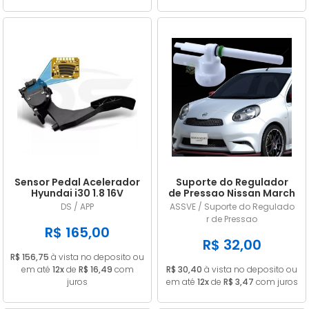
Sensor Pedal Acelerador
Suporte do Regulador
Hyundai i30 1.8 16V
de Pressao Nissan March
Gasolina 2014/... em
/ Versa 1.0 1.6 2011/... em
DS / APP
ASSVE / Suporte do Regulado
diante
diante
r de Pressao
R$ 165,00
R$ 32,00
R$ 156,75
à vista no deposito ou
em até
12x
de
R$ 16,49
com
R$ 30,40
à vista no deposito ou
juros
em até
12x
de
R$ 3,47
com juros