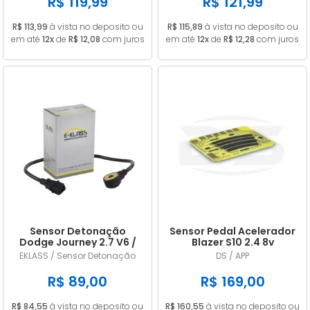
R$ 119,99
R$ 121,99
R$ 113,99
à vista no deposito ou
R$ 115,89
à vista no deposito ou
em até
12x
de
R$ 12,08
com juros
em até
12x
de
R$ 12,28
com juros
Sensor Detonação
Sensor Pedal Acelerador
Dodge Journey 2.7 V6 /
Blazer S10 2.4 8v
Challenger 3.5 V6
Gasolina 2006/2011
EKLASS / Sensor Detonação
DS / APP
4609093AE / 4606093AD
R$ 89,00
R$ 169,00
R$ 84,55
à vista no deposito ou
R$ 160,55
à vista no deposito ou