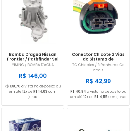
Bomba D'agua Nissan
Conector Chicote 2 Vias
Frontier / Pathfinder Sel
do Sistema de
2.5 16v Diesel 2008/...
Arrefecimento Renault /
YIMING / BOMBA D'AGUA
TC Chicotes / 3 Ranhuras Ce
Peugeot
ntrais
R$ 146,00
R$ 42,99
R$ 138,70
à vista no deposito ou
em até
12x
de
R$ 14,63
com
R$ 40,84
à vista no deposito ou
juros
em até
12x
de
R$ 4,55
com juros