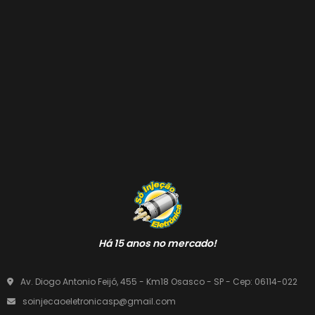
Há 15 anos no mercado!
Av. Diogo Antonio Feijó, 455 - Km18 Osasco - SP - Cep: 06114-022
soinjecaoeletronicasp@gmail.com