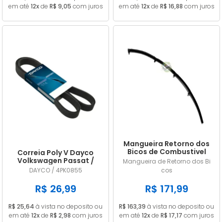
em até
12x
de
R$ 9,05
com juros
em até
12x
de
R$ 16,88
com juros
Mangueira Retorno dos
Bicos de Combustivel
Correia Poly V Dayco
Nissan Frontier 2.8 MWM
Volkswagen Passat /
Mangueira de Retorno dos Bi
9053156
Variant (importado) 1.8
DAYCO / 4PK0855
cos
20V / 1.8 20V Turbo 1996
1997 1998 1999 GIR / ACD
R$ 26,99
R$ 171,99
4PK0855
R$ 25,64
à vista no deposito ou
R$ 163,39
à vista no deposito ou
em até
12x
de
R$ 2,98
com juros
em até
12x
de
R$ 17,17
com juros