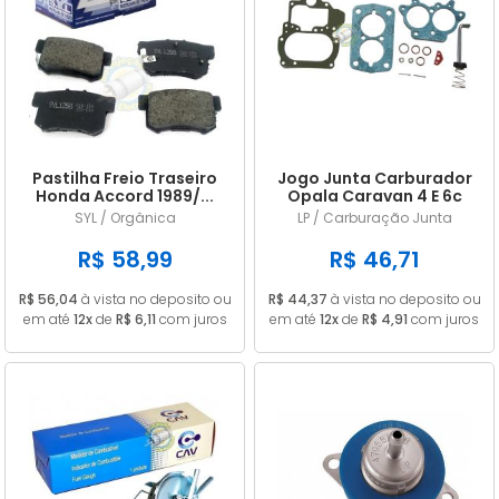
Pastilha Freio Traseiro
Jogo Junta Carburador
Honda Accord 1989/...
Opala Caravan 4 E 6c
Civic 1.8 2006/...
CARB 446 DFV ALC
SYL / Orgânica
LP / Carburação Junta
R$ 58,99
R$ 46,71
R$ 56,04
à vista no deposito ou
R$ 44,37
à vista no deposito ou
em até
12x
de
R$ 6,11
com juros
em até
12x
de
R$ 4,91
com juros