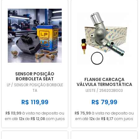
SENSOR POSIÇÃO
BORBOLETA SEAT
FLANGE CARCAÇA
CÓRDOBA 1.8 1995 A 1999
VÁLVULA TERMOSTÁTICA
LP / SENSOR POSIÇÃO BORBOLE
TPS DIGITAL LP707
HYUNDAI HB20 I30
TA
LESTE / 256202B003
VELOSTER CRETA 1.6 16V
256202B003
R$ 119,99
R$ 79,99
R$ 113,99
à vista no deposito ou
R$ 75,99
à vista no deposito ou
em até
12x
de
R$ 12,08
com juros
em até
12x
de
R$ 8,17
com juros