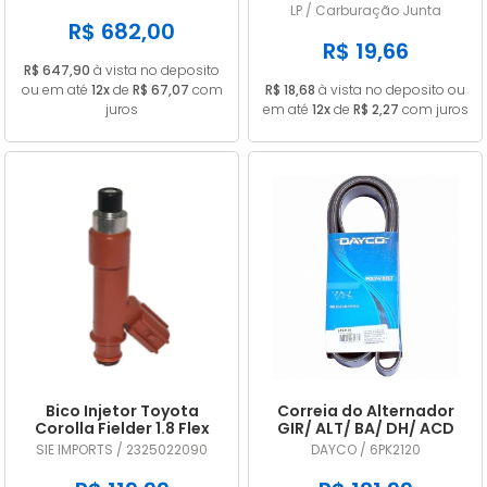
A2C53325536
CARB 32 PDSIT ALCOOL
LP / Carburação Junta
R$ 682,00
R$ 19,66
R$ 647,90
à vista no deposito
ou em até
12x
de
R$ 67,07
com
R$ 18,68
à vista no deposito ou
juros
em até
12x
de
R$ 2,27
com juros
Bico Injetor Toyota
Correia do Alternador
Corolla Fielder 1.8 Flex
GIR/ ALT/ BA/ DH/ ACD
2009 2010 2011 2012 2013
DAYCO 6PK2120
SIE IMPORTS / 2325022090
DAYCO / 6PK2120
2325022090