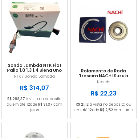
Sonda Lambda NTK Fiat
Palio 1.0 1.3 1.4 Siena Uno
Rolamento de Roda
Doblo Punto Strada
Traseira NACHI Suzuki
NTK / Sonda Lambda
GN 125 Intruder / Yes 125
Naschi
EN 6202ZE
R$ 314,07
R$ 22,23
R$ 298,37
à vista no deposito
ou em até
12x
de
R$ 31,07
com
R$ 21,12
à vista no deposito ou
juros
em até
12x
de
R$ 2,52
com juros