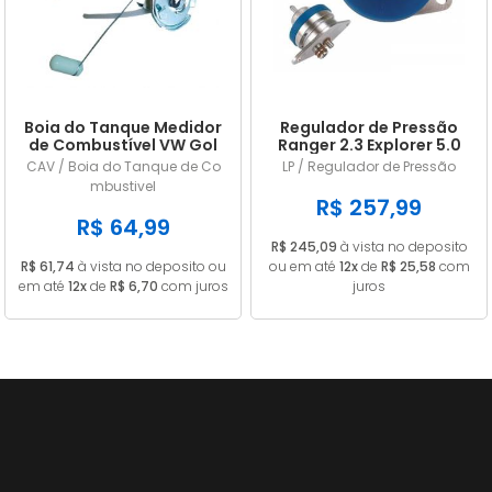
Boia do Tanque Medidor
Regulador de Pressão
de Combustível VW Gol
Ranger 2.3 Explorer 5.0
Parati Saveiro Voyage
Mustang 2.8 e 5.0 LP228
CAV / Boia do Tanque de Co
LP / Regulador de Pressão
1985 a 1989 Gasolina
mbustivel
Com Retorno Com
R$ 257,99
Pescador 55L
R$ 64,99
R$ 245,09
à vista no deposito
R$ 61,74
à vista no deposito ou
ou em até
12x
de
R$ 25,58
com
em até
12x
de
R$ 6,70
com juros
juros