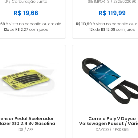
PDSIT ALCOOL
2012 2013 2325022090
LP / Carburação Junta
SIE IMPORTS / 2325022090
R$ 19,66
R$ 119,99
,68
à vista no deposito ou em até
R$ 113,99
à vista no deposito ou 
12x
de
R$ 2,27
com juros
12x
de
R$ 12,08
com juros
Sensor Pedal Acelerador
Correia Poly V Dayco
lazer S10 2.4 8v Gasolina
Volkswagen Passat / Vari
2006/2011
(importado) 1.8 20V / 1.8 
DS / APP
DAYCO / 4PK0855
Turbo 1996 1997 1998 1999 G