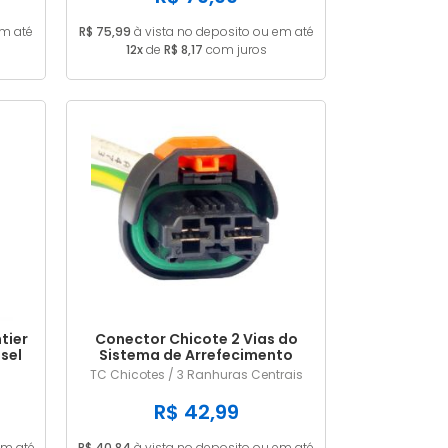
em até
R$ 75,99
à vista no deposito ou em até
12x
de
R$ 8,17
com juros
tier
Conector Chicote 2 Vias do
esel
Sistema de Arrefecimento
Renault / Peugeot
TC Chicotes / 3 Ranhuras Centrais
R$ 42,99
em até
R$ 40,84
à vista no deposito ou em até