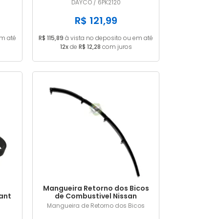
6PK2120
DAYCO / 6PK2120
R$ 121,99
em até
R$ 115,89
à vista no deposito ou em até
12x
de
R$ 12,28
com juros
Mangueira Retorno dos Bicos
ant
de Combustivel Nissan
20V
Frontier 2.8 MWM 9053156
Mangueira de Retorno dos Bicos
IR /