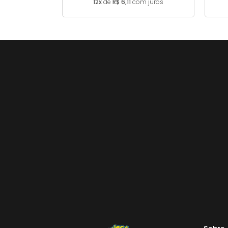
12x
de
R$ 6,11
com juros