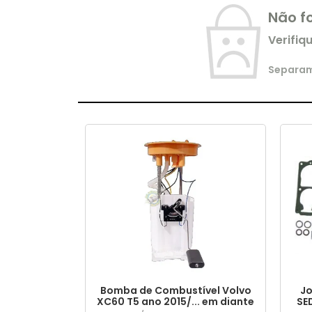
Não f
Verifiq
Separamo
Bomba de Combustível Volvo
Jo
XC60 T5 ano 2015/... em diante
SE