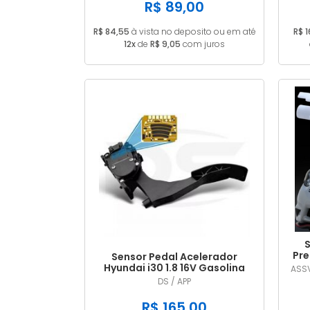
R$ 89,00
R$ 84,55
à vista no deposito ou em até
R$ 
12x
de
R$ 9,05
com juros
S
Pre
Sensor Pedal Acelerador
Hyundai i30 1.8 16V Gasolina
ASSV
2014/... em diante
DS / APP
R$ 165,00