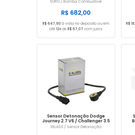
A2C53325536
EURO / Bomba Combustivel
R$ 682,00
R$ 647,90
à vista no deposito ou em
R$ 18
até
12x
de
R$ 67,07
com juros
Sensor Detonação Dodge
Journey 2.7 V6 / Challenger 3.5
B
V6 4609093AE / 4606093AD
EKLASS / Sensor Detonação