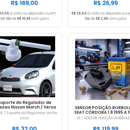
ACD 4PK0855
R$ 169,00
R$ 26,99
160,55
à vista no deposito ou em
R$ 25,64
à vista no deposito ou 
até
12x
de
R$ 16,88
com juros
12x
de
R$ 2,98
com juros
uporte do Regulador de
ssao Nissan March / Versa
SENSOR POSIÇÃO BORBOL
1.0 1.6 2011/... em diante
SEAT CÓRDOBA 1.8 1995 A 
E / Suporte do Regulador de Pre
TPS DIGITAL LP707
ssao
LP / SENSOR POSIÇÃO BORBOL
R$ 32,00
R$ 119,99