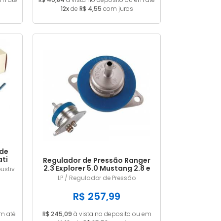
12x
de
R$ 4,55
com juros
 de
ti
Regulador de Pressão Ranger
989
2.3 Explorer 5.0 Mustang 2.8 e
ustiv
Com
5.0 LP228
LP / Regulador de Pressão
R$ 257,99
em até
R$ 245,09
à vista no deposito ou em