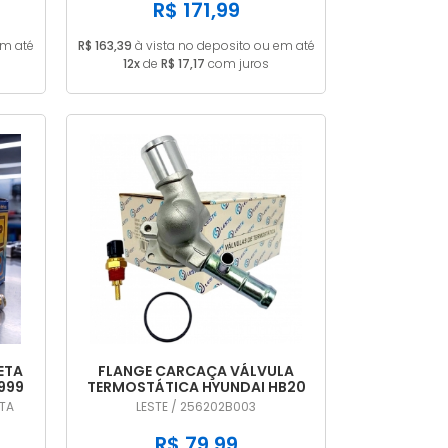
R$ 171,99
em até
R$ 163,39
à vista no deposito ou em até
12x
de
R$ 17,17
com juros
ETA
FLANGE CARCAÇA VÁLVULA
1999
TERMOSTÁTICA HYUNDAI HB20
I30 VELOSTER CRETA 1.6 16V
ETA
LESTE / 256202B003
256202B003
R$ 79,99