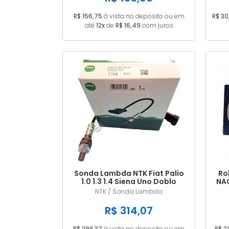
R$ 156,75
à vista no deposito ou em
R$ 30
até
12x
de
R$ 16,49
com juros
Sonda Lambda NTK Fiat Palio
Ro
1.0 1.3 1.4 Siena Uno Doblo
NAC
Punto Strada
NTK / Sonda Lambda
R$ 314,07
R$ 298,37
à vista no deposito ou em
R$ 21