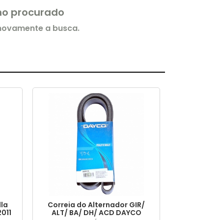
rmo procurado
 novamente a busca.
lla
Correia do Alternador GIR/
2011
ALT/ BA/ DH/ ACD DAYCO