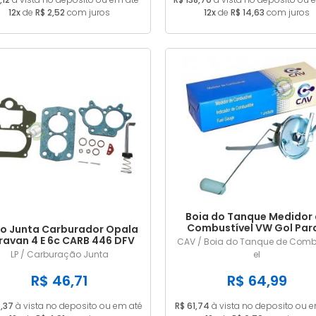
12x
de
R$ 2,52
com juros
12x
de
R$ 14,63
com juros
Boia do Tanque Medidor
Combustível VW Gol Para
o Junta Carburador Opala
Saveiro Voyage 1985 a 1
ravan 4 E 6c CARB 446 DFV
CAV / Boia do Tanque de Comb
Gasolina Com Retorno 
ALC
LP / Carburação Junta
el
Pescador 55L
R$ 46,71
R$ 64,99
,37
à vista no deposito ou em até
R$ 61,74
à vista no deposito ou 