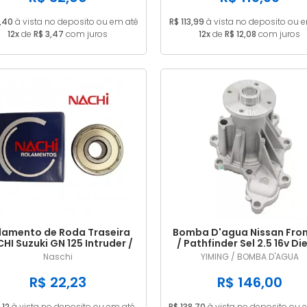
,40
à vista no deposito ou em até
R$ 113,99
à vista no deposito ou 
12x
de
R$ 3,47
com juros
12x
de
R$ 12,08
com juros
lamento de Roda Traseira
Bomba D'agua Nissan Fron
HI Suzuki GN 125 Intruder /
/ Pathfinder Sel 2.5 16v Di
Yes 125 EN 6202ZE
2008/...
Naschi
YIMING / BOMBA D'AGUA
R$ 22,23
R$ 146,00
,12
à vista no deposito ou em até
R$ 138,70
à vista no deposito ou 