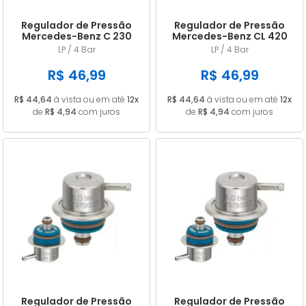
Regulador de Pressão
Regulador de Pressão
Mercedes-Benz C 230
Mercedes-Benz CL 420
KOMPRESSOR Após
CL 500 CL 600 e CLK
LP / 4 Bar
LP / 4 Bar
09.1995 C 230 T e C 280
200 Após 09.1996 E 200 E
05.1993 a 05.1997
200 KOMPRESSOR e E 200
R$ 46,99
R$ 46,99
T Após 06.1995
R$ 44,64
à vista ou em até
12x
R$ 44,64
à vista ou em até
12x
de
R$ 4,94
com juros
de
R$ 4,94
com juros
Regulador de Pressão
Regulador de Pressão