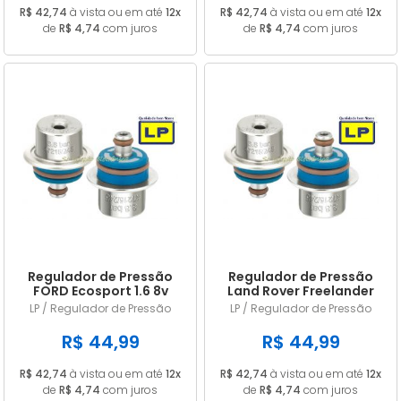
R$ 42,74
à vista ou em até
12x
R$ 42,74
à vista ou em até
12x
de
R$ 4,74
com juros
de
R$ 4,74
com juros
Regulador de Pressão
Regulador de Pressão
FORD Ecosport 1.6 8v
Land Rover Freelander
2005 A 2007 LP245
6cc 2006/... em diante
LP / Regulador de Pressão
LP / Regulador de Pressão
LP245
R$ 44,99
R$ 44,99
R$ 42,74
à vista ou em até
12x
R$ 42,74
à vista ou em até
12x
de
R$ 4,74
com juros
de
R$ 4,74
com juros