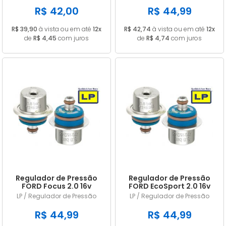
R$ 42,00
R$ 44,99
R$ 39,90
à vista ou em até
12x
R$ 42,74
à vista ou em até
12x
de
R$ 4,45
com juros
de
R$ 4,74
com juros
Regulador de Pressão
Regulador de Pressão
FORD Focus 2.0 16v
FORD EcoSport 2.0 16v
Duratec 2005 A 2008
Duratec 2004 A 2012
LP / Regulador de Pressão
LP / Regulador de Pressão
LP245
LP245
R$ 44,99
R$ 44,99