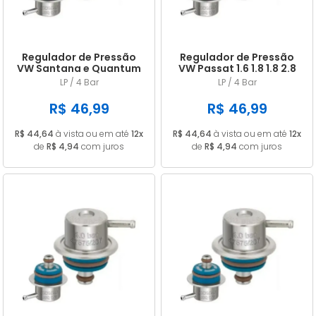
Regulador de Pressão
Regulador de Pressão
VW Santana e Quantum
VW Passat 1.6 1.8 1.8 2.8
2.0i GLS 06.1991 a
V6 Syncro e 1.8
LP / 4 Bar
LP / 4 Bar
08.1993
Turbo Após 1997
R$ 46,99
R$ 46,99
R$ 44,64
à vista ou em até
12x
R$ 44,64
à vista ou em até
12x
de
R$ 4,94
com juros
de
R$ 4,94
com juros