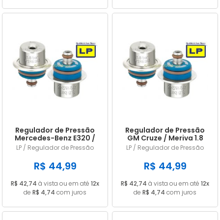
Regulador de Pressão
Regulador de Pressão
Mercedes-Benz E320 /
GM Cruze / Meriva 1.8
E350 2003/... em diante
16V LP245
LP / Regulador de Pressão
LP / Regulador de Pressão
LP245
R$ 44,99
R$ 44,99
R$ 42,74
à vista ou em até
12x
R$ 42,74
à vista ou em até
12x
de
R$ 4,74
com juros
de
R$ 4,74
com juros