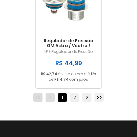
Regulador de Pressão
GM Astra / Vectra /
Zafira 2.0 LP245
LP / Regulador de Pressão
R$ 44,99
R$ 42,74
à vista ou em até
12x
de
R$ 4,74
com juros
1
2