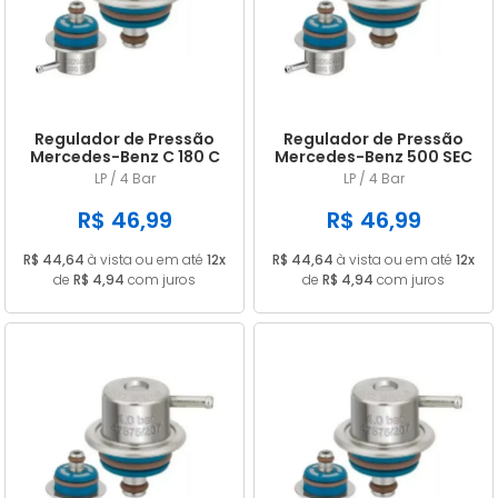
A - Z
Regulador de Pressão
Regulador de Pressão
Mercedes-Benz C 180 C
Mercedes-Benz 500 SEC
200 KOMPRESSOR e C
e 600 SEC 09.1992 a
LP / 4 Bar
LP / 4 Bar
200 T Após 03.1993 C
05.1993 C 36
220 03.1993 a 09.1996
AMG 01.1994 a 05.1997
R$ 46,99
R$ 46,99
R$ 44,64
à vista ou em até
12x
R$ 44,64
à vista ou em até
12x
de
R$ 4,94
com juros
de
R$ 4,94
com juros