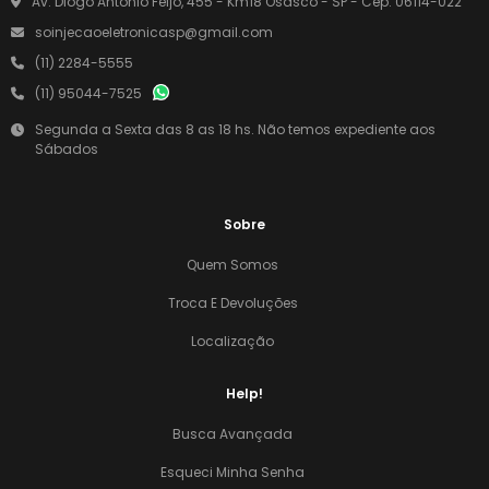
Av. Diogo Antonio Feijó, 455 - Km18 Osasco - SP - Cep: 06114-022
soinjecaoeletronicasp@gmail.com
(11) 2284-5555
(11) 95044-7525
Segunda a Sexta das 8 as 18 hs. Não temos expediente aos
Sábados
Sobre
Quem Somos
Troca E Devoluções
Localização
Help!
Busca Avançada
Esqueci Minha Senha