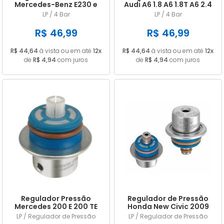
Mercedes-Benz E230 e
Audi A6 1.8 A6 1.8T A6 2.4
E230T E280 E320 E420 e
A6 2.4 Quatro A6 2.8 e A6
LP / 4 Bar
LP / 4 Bar
E420T 01.1996 a 08.1997
2.8 Quatro 1997/...
S420 e S500
R$ 46,99
R$ 46,99
Coupé 06.1993 a 09.1995
R$ 44,64
à vista ou em até
12x
R$ 44,64
à vista ou em até
12x
de
R$ 4,94
com juros
de
R$ 4,94
com juros
Regulador Pressão
Regulador de Pressão
Mercedes 200 E 200 TE
Honda New Civic 2009
2.0 4c 16v 1992 a 1995 221
4,0 Bar 287
LP / Regulador de Pressão
LP / Regulador de Pressão