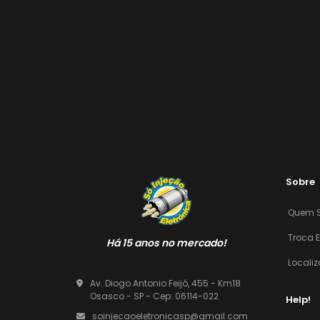
Sobre
Quem 
Troca 
Há 15 anos no mercado!
Locali
Av. Diogo Antonio Feijó, 455 - Km18
Osasco - SP - Cep: 06114-022
Help!
soinjecaoeletronicasp@gmail.com