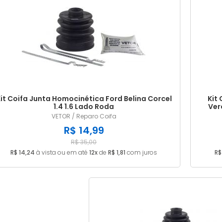
it Coifa Junta Homocinética Ford Belina Corcel
Kit
1.4 1.6 Lado Roda
Ver
VETOR / Reparo Coifa
R$ 14,99
R$ 35,00
R$ 14,24
à vista ou em até
12x
de
R$ 1,81
com juros
R$