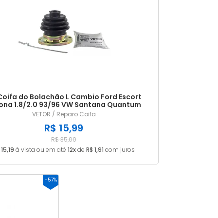
 Coifa do Bolachão L Cambio Ford Escort
ona 1.8/2.0 93/96 VW Santana Quantum
VETOR / Reparo Coifa
R$ 15,99
R$ 35,00
 15,19
à vista ou em até
12x
de
R$ 1,91
com juros
-57%