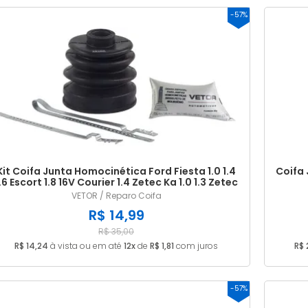
-57%
Kit Coifa Junta Homocinética Ford Fiesta 1.0 1.4
Coifa 
.6 Escort 1.8 16V Courier 1.4 Zetec Ka 1.0 1.3 Zetec
VETOR / Reparo Coifa
R$ 14,99
R$ 35,00
R$ 14,24
à vista ou em até
12x
de
R$ 1,81
com juros
R$ 
-57%