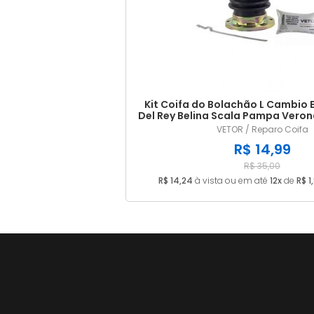
Kit Coifa do Bolachão L Cambio 
Del Rey Belina Scala Pampa Verona 
2.0
VETOR / Reparo Coifa
R$ 14,99
R$ 35,00
R$ 14,24
à vista ou em até
12x
de
R$ 1,