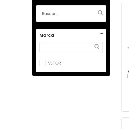
Marca
VETOR
1