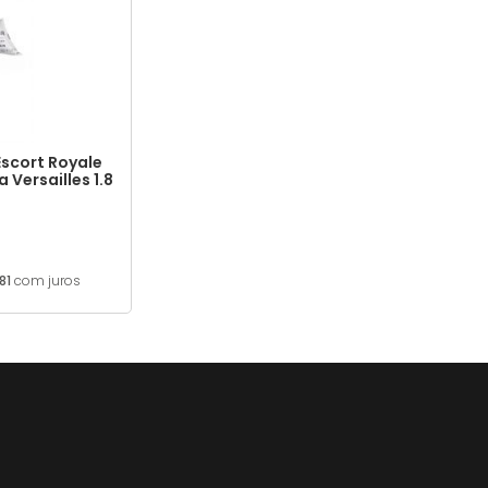
Escort Royale
Versailles 1.8
81
com juros