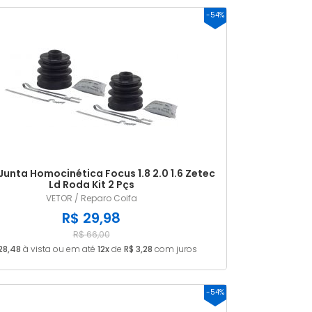
-54%
MAIS VENDIDOS
MENOR PREÇO
MAIOR PREÇO
A - Z
Junta Homocinética Focus 1.8 2.0 1.6 Zetec
Ld Roda Kit 2 Pçs
VETOR / Reparo Coifa
R$ 29,98
R$ 66,00
28,48
à vista ou em até
12x
de
R$ 3,28
com juros
-54%