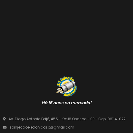
Há 15 anos no mercado!
Av. Diogo Antonio Feijó, 455 - Km18 Osasco - SP - Cep: 06114-022
soinjecaoeletronicasp@gmail.com