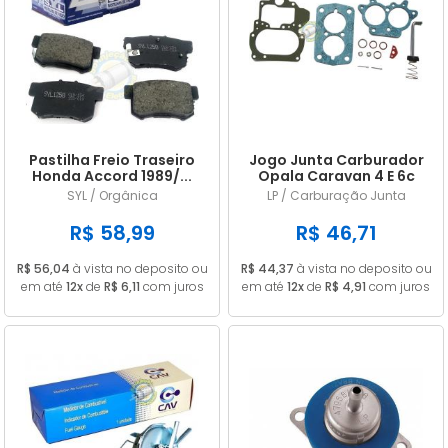
Pastilha Freio Traseiro
Jogo Junta Carburador
Honda Accord 1989/...
Opala Caravan 4 E 6c
Civic 1.8 2006/...
CARB 446 DFV ALC
SYL / Orgânica
LP / Carburação Junta
R$ 58,99
R$ 46,71
R$ 56,04
à vista no deposito ou
R$ 44,37
à vista no deposito ou
em até
12x
de
R$ 6,11
com juros
em até
12x
de
R$ 4,91
com juros