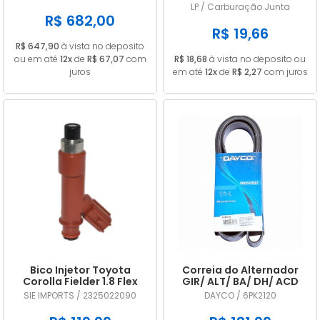
A2C53325536
CARB 32 PDSIT ALCOOL
LP / Carburação Junta
R$ 682,00
R$ 19,66
R$ 647,90
à vista no deposito
ou em até
12x
de
R$ 67,07
com
R$ 18,68
à vista no deposito ou
juros
em até
12x
de
R$ 2,27
com juros
Bico Injetor Toyota
Correia do Alternador
Corolla Fielder 1.8 Flex
GIR/ ALT/ BA/ DH/ ACD
2009 2010 2011 2012 2013
DAYCO 6PK2120
SIE IMPORTS / 2325022090
DAYCO / 6PK2120
2325022090