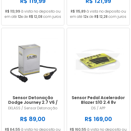
R$ 119,99
R$ 121,99
R$ 113,99
à vista no deposito ou
R$ 115,89
à vista no deposito ou
em até
12x
de
R$ 12,08
com juros
em até
12x
de
R$ 12,28
com juros
Sensor Detonação
Sensor Pedal Acelerador
Dodge Journey 2.7 V6 /
Blazer S10 2.4 8v
Challenger 3.5 V6
Gasolina 2006/2011
EKLASS / Sensor Detonação
DS / APP
4609093AE / 4606093AD
R$ 89,00
R$ 169,00
R$ 84,55
à vista no deposito ou
R$ 160,55
à vista no deposito ou