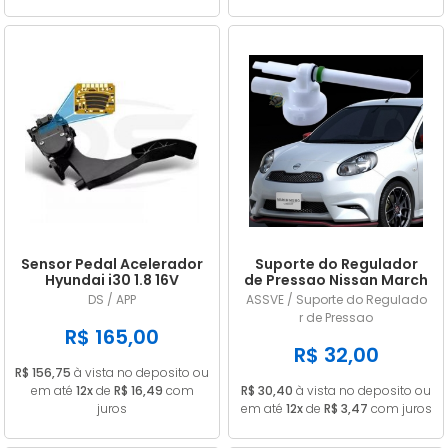
Sensor Pedal Acelerador
Suporte do Regulador
Hyundai i30 1.8 16V
de Pressao Nissan March
Gasolina 2014/... em
/ Versa 1.0 1.6 2011/... em
DS / APP
ASSVE / Suporte do Regulado
diante
diante
r de Pressao
R$ 165,00
R$ 32,00
R$ 156,75
à vista no deposito ou
em até
12x
de
R$ 16,49
com
R$ 30,40
à vista no deposito ou
juros
em até
12x
de
R$ 3,47
com juros