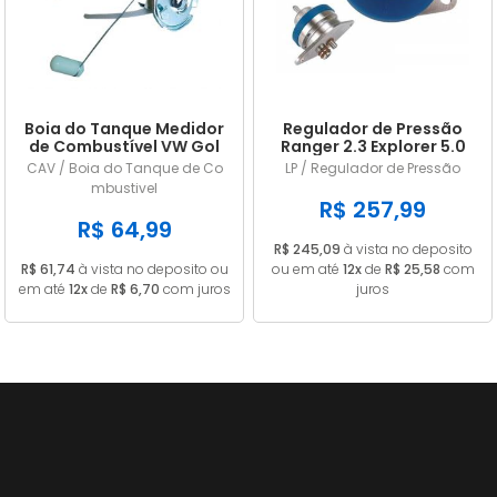
Boia do Tanque Medidor
Regulador de Pressão
de Combustível VW Gol
Ranger 2.3 Explorer 5.0
Parati Saveiro Voyage
Mustang 2.8 e 5.0 LP228
CAV / Boia do Tanque de Co
LP / Regulador de Pressão
1985 a 1989 Gasolina
mbustivel
Com Retorno Com
R$ 257,99
Pescador 55L
R$ 64,99
R$ 245,09
à vista no deposito
R$ 61,74
à vista no deposito ou
ou em até
12x
de
R$ 25,58
com
em até
12x
de
R$ 6,70
com juros
juros