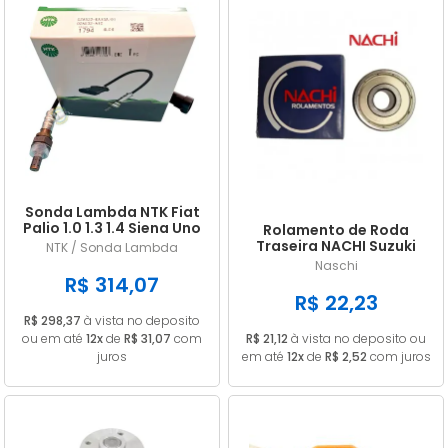
Sonda Lambda NTK Fiat
Palio 1.0 1.3 1.4 Siena Uno
Rolamento de Roda
Doblo Punto Strada
Traseira NACHI Suzuki
NTK / Sonda Lambda
GN 125 Intruder / Yes 125
Naschi
EN 6202ZE
R$ 314,07
R$ 22,23
R$ 298,37
à vista no deposito
ou em até
12x
de
R$ 31,07
com
R$ 21,12
à vista no deposito ou
juros
em até
12x
de
R$ 2,52
com juros