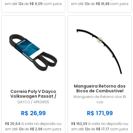
em até
12x
de
R$ 9,05
com juros
em até
12x
de
R$ 16,88
com juros
Mangueira Retorno dos
Bicos de Combustivel
Correia Poly V Dayco
Nissan Frontier 2.8 MWM
Volkswagen Passat /
Mangueira de Retorno dos Bi
9053156
Variant (importado) 1.8
DAYCO / 4PK0855
cos
20V / 1.8 20V Turbo 1996
1997 1998 1999 GIR / ACD
R$ 26,99
R$ 171,99
4PK0855
R$ 25,64
à vista no deposito ou
R$ 163,39
à vista no deposito ou
em até
12x
de
R$ 2,98
com juros
em até
12x
de
R$ 17,17
com juros