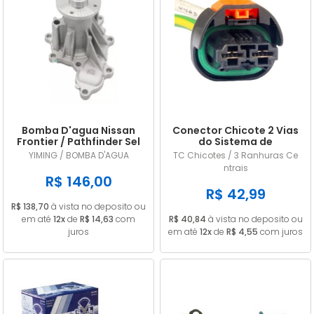
Bomba D'agua Nissan
Conector Chicote 2 Vias
Frontier / Pathfinder Sel
do Sistema de
2.5 16v Diesel 2008/...
Arrefecimento Renault /
YIMING / BOMBA D'AGUA
TC Chicotes / 3 Ranhuras Ce
Peugeot
ntrais
R$ 146,00
R$ 42,99
R$ 138,70
à vista no deposito ou
em até
12x
de
R$ 14,63
com
R$ 40,84
à vista no deposito ou
juros
em até
12x
de
R$ 4,55
com juros