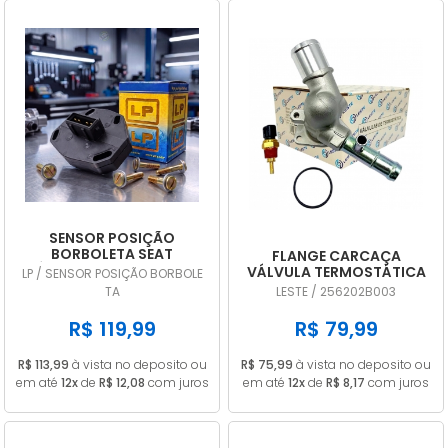
SENSOR POSIÇÃO
BORBOLETA SEAT
FLANGE CARCAÇA
CÓRDOBA 1.8 1995 A 1999
VÁLVULA TERMOSTÁTICA
LP / SENSOR POSIÇÃO BORBOLE
TPS DIGITAL LP707
HYUNDAI HB20 I30
TA
LESTE / 256202B003
VELOSTER CRETA 1.6 16V
256202B003
R$ 119,99
R$ 79,99
R$ 113,99
à vista no deposito ou
R$ 75,99
à vista no deposito ou
em até
12x
de
R$ 12,08
com juros
em até
12x
de
R$ 8,17
com juros