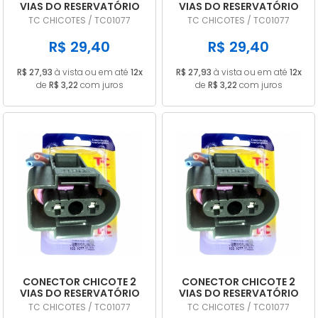
VIAS DO RESERVATÓRIO
VIAS DO RESERVATÓRIO
DE AGUA VW KOMBI TC
DE AGUA VW FOX TC 1077
TC CHICOTES / TC01077
TC CHICOTES / TC01077
1077
R$ 29,40
R$ 29,40
R$ 27,93
à vista ou em até
12x
R$ 27,93
à vista ou em até
12x
de
R$ 3,22
com juros
de
R$ 3,22
com juros
CONECTOR CHICOTE 2
CONECTOR CHICOTE 2
VIAS DO RESERVATÓRIO
VIAS DO RESERVATÓRIO
DE AGUA VW GOLF TC
DE AGUA VW GOL TC 1077
TC CHICOTES / TC01077
TC CHICOTES / TC01077
1077