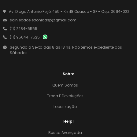
Av. Diogo Antonio Feijó, 455 - Km18 Osasco - SP - Cep: 06114-022
soinjecaoeletronicasp@gmail.com
(11) 2284-5555
(11) 95044-7525
Segunda a Sexta das 8 as 18 hs. Não temos expediente aos
Sábados
Sobre
Quem Somos
Troca E Devoluções
Localização
Help!
Busca Avançada