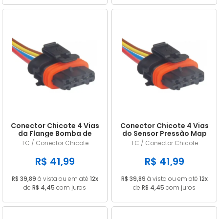
Conector Chicote 4 Vias
Conector Chicote 4 Vias
da Flange Bomba de
do Sensor Pressão Map
Combustível Sup. NISSAN
GM S-10 / Blazer 2.2 97/...
TC / Conector Chicote
TC / Conector Chicote
Tiida/ Livina Flex
R$ 41,99
R$ 41,99
R$ 39,89
à vista ou em até
12x
R$ 39,89
à vista ou em até
12x
de
R$ 4,45
com juros
de
R$ 4,45
com juros