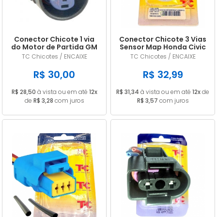
Conector Chicote 1 via
Conector Chicote 3 Vias
do Motor de Partida GM
Sensor Map Honda Civic
Onix Cobalt Agile
1.5 1.6 / Accord
TC Chicotes / ENCAIXE
TC Chicotes / ENCAIXE
Montana
R$ 30,00
R$ 32,99
R$ 28,50
à vista ou em até
12x
R$ 31,34
à vista ou em até
12x
de
de
R$ 3,28
com juros
R$ 3,57
com juros