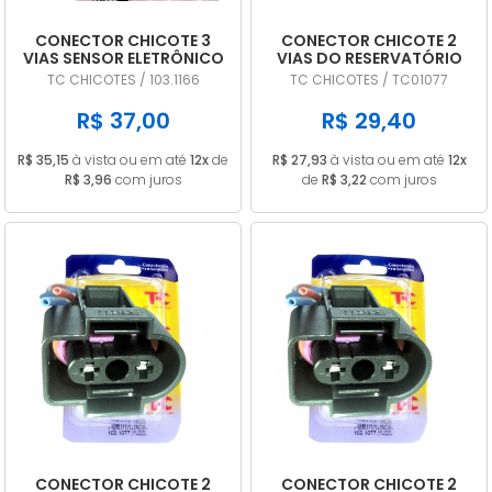
CONECTOR CHICOTE 3
CONECTOR CHICOTE 2
VIAS SENSOR ELETRÔNICO
VIAS DO RESERVATÓRIO
AR CONDICIONADO
DE AGUA VW POLO TC
TC CHICOTES / 103.1166
TC CHICOTES / TC01077
TC01166
1077
R$ 37,00
R$ 29,40
R$ 35,15
à vista ou em até
12x
de
R$ 27,93
à vista ou em até
12x
R$ 3,96
com juros
de
R$ 3,22
com juros
CONECTOR CHICOTE 2
CONECTOR CHICOTE 2