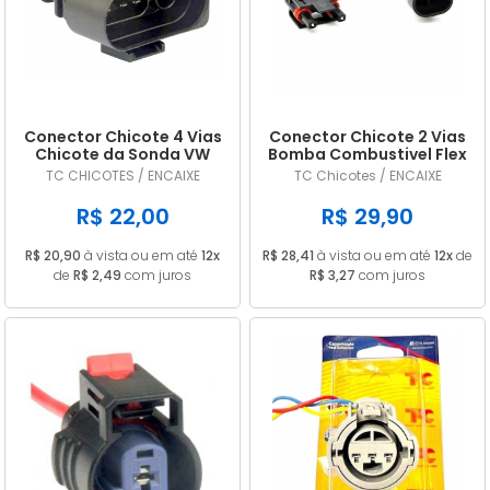
A - Z
Conector Chicote 4 Vias
Conector Chicote 2 Vias
Chicote da Sonda VW
Bomba Combustivel Flex
Gol MI TC 1074
Universal TC01278
TC CHICOTES / ENCAIXE
TC Chicotes / ENCAIXE
R$ 22,00
R$ 29,90
R$ 20,90
à vista ou em até
12x
R$ 28,41
à vista ou em até
12x
de
de
R$ 2,49
com juros
R$ 3,27
com juros