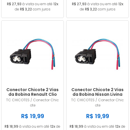
R$ 27,93
à vista ou em até
12x
R$ 27,93
à vista ou em até
12x
de
R$ 3,22
com juros
de
R$ 3,22
com juros
Conector Chicote 2 Vias
Conector Chicote 2 Vias
da Bobina Renault Clio
da Bobina Nissan Livina
Kangoo Logan Megane
1.6 16V Flex 2009/... em
TC CHICOTES / Conector Chic
TC CHICOTES / Conector Chic
Sandero 1.6 16V
diante
ote
ote
R$ 19,99
R$ 19,99
R$ 18,99
à vista ou em até
12x
de
R$ 18,99
à vista ou em até
12x
de