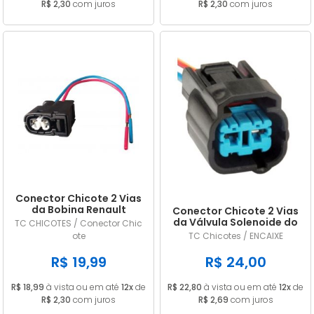
R$ 2,30
com juros
R$ 2,30
com juros
Conector Chicote 2 Vias
da Bobina Renault
Conector Chicote 2 Vias
Duster Megane Scenic
da Válvula Solenoide do
TC CHICOTES / Conector Chic
1.6 2.0 16V
Câmbio HONDA Civic /
ote
TC Chicotes / ENCAIXE
Accord
R$ 19,99
R$ 24,00
R$ 18,99
à vista ou em até
12x
de
R$ 22,80
à vista ou em até
12x
de
R$ 2,30
com juros
R$ 2,69
com juros