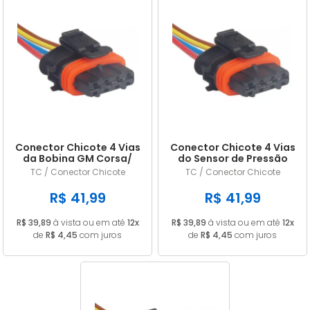
Conector Chicote 4 Vias
Conector Chicote 4 Vias
da Bobina GM Corsa/
do Sensor de Pressão
Vectra 16v 0221503011
Volvo Citroen Peugeot
TC / Conector Chicote
TC / Conector Chicote
RENAULT Master Sensor
Térmico 0281002420
R$ 41,99
R$ 41,99
R$ 39,89
à vista ou em até
12x
R$ 39,89
à vista ou em até
12x
de
R$ 4,45
com juros
de
R$ 4,45
com juros