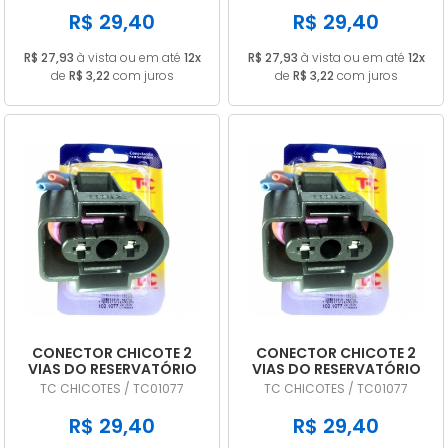
R$ 29,40
R$ 29,40
R$ 27,93
à vista ou em até
12x
R$ 27,93
à vista ou em até
12x
de
R$ 3,22
com juros
de
R$ 3,22
com juros
CONECTOR CHICOTE 2
CONECTOR CHICOTE 2
VIAS DO RESERVATÓRIO
VIAS DO RESERVATÓRIO
DE AGUA VW GOL / GOLF
DE AGUA VW UP TC 1077
TC CHICOTES / TC01077
TC CHICOTES / TC01077
/ FOX / KOMBI / POLO /
UP
R$ 29,40
R$ 29,40