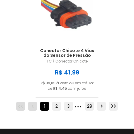
Conector Chicote 4 Vias
do Sensor de Pressão
Sensor de Temp.
TC / Conector Chicote
Pressão Map Volvo
Agrale Iveco Fiat
R$ 41,99
0281002437
R$ 39,89
à vista ou em até
12x
de
R$ 4,45
com juros
...
1
2
3
4
29
5
6
7
8