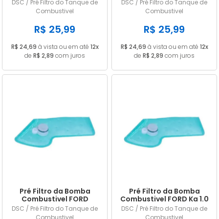
Volkswagen Up 1.0 12v
S10 2.5 16v 2014/… em
DSC / Pré Filtro do Tanque de
DSC / Pré Filtro do Tanque de
2016/… em diante
diante
Combustivel
Combustivel
R$ 25,99
R$ 25,99
R$ 24,69
à vista ou em até
12x
R$ 24,69
à vista ou em até
12x
de
R$ 2,89
com juros
de
R$ 2,89
com juros
Pré Filtro da Bomba
Pré Filtro da Bomba
Combustivel FORD
Combustivel FORD Ka 1.0
Fiesta 1.5/1.6 16v 2013 a
12v / 1.6 16v Sigma 2013 a
DSC / Pré Filtro do Tanque de
DSC / Pré Filtro do Tanque de
2019 Flex
2019
Combustivel
Combustivel