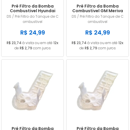
Pré Filtro da Bomba
Pré Filtro da Bomba
Combustivel Hyundai
Combustivel GM Meriva
HB20 1.0 3cc 12v Flex 2013
1.8 8v Flex 2003 até 2010
DS / Pré Filtro do Tanque de C
DS / Pré Filtro do Tanque de C
2014 2015 2016
ombustivel
ombustivel
R$ 24,99
R$ 24,99
R$ 23,74
à vista ou em até
12x
R$ 23,74
à vista ou em até
12x
de
R$ 2,79
com juros
de
R$ 2,79
com juros
Pré Filtro da Bomba
Pré Filtro da Bomba