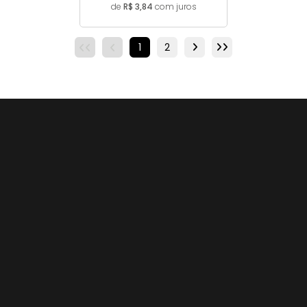
de
R$ 3,84
com juros
1
2