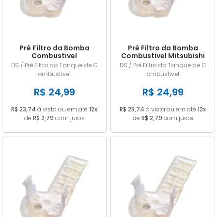
Pré Filtro da Bomba
Pré Filtro da Bomba
Combustivel
Combustivel Mitsubishi
Volkswagen Gol 1.0 1.6 1.8
Pajero TR4 2.0 16v Flex
DS / Pré Filtro do Tanque de C
DS / Pré Filtro do Tanque de C
8v Gasolina 1994 1995
ombustivel
ombustivel
1996 SPI
R$ 24,99
R$ 24,99
R$ 23,74
à vista ou em até
12x
R$ 23,74
à vista ou em até
12x
de
R$ 2,79
com juros
de
R$ 2,79
com juros