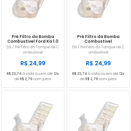
A - Z
Pré Filtro da Bomba
Pré Filtro da Bomba
Combustivel Ford Ka 1.0
Combustivel
/ 1.6 8v Flex 2008 2009
Volkswagen Parati 1.6 1.8
DS / Pré Filtro do Tanque de C
DS / Pré Filtro do Tanque de C
2010
8v Gasolina 1994 1995
ombustivel
ombustivel
1996 SPI
R$ 24,99
R$ 24,99
R$ 23,74
à vista ou em até
12x
R$ 23,74
à vista ou em até
12x
de
R$ 2,79
com juros
de
R$ 2,79
com juros