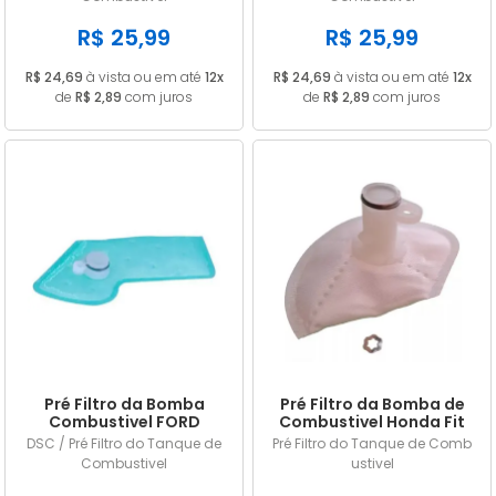
R$ 25,99
R$ 25,99
R$ 24,69
à vista ou em até
12x
R$ 24,69
à vista ou em até
12x
de
R$ 2,89
com juros
de
R$ 2,89
com juros
Pré Filtro da Bomba
Pré Filtro da Bomba de
Combustivel FORD
Combustivel Honda Fit
Ecosport 1.6 16v Sigma /
1.4 8v 2003 até 2006 / Fit
DSC / Pré Filtro do Tanque de
Pré Filtro do Tanque de Comb
2.0 16v Duratec 2014 a
1.5 16v 2005 até 2008
Combustivel
ustivel
2019