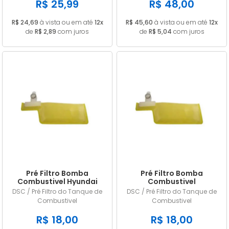
R$ 25,99
R$ 48,00
R$ 24,69
à vista ou em até
12x
R$ 45,60
à vista ou em até
12x
de
R$ 2,89
com juros
de
R$ 5,04
com juros
Pré Filtro Bomba
Pré Filtro Bomba
Combustivel Hyundai
Combustivel
Tucson 2.0 ano 2004 a
Kia Sportage 2.0 16V ano
DSC / Pré Filtro do Tanque de
DSC / Pré Filtro do Tanque de
2011
2004/... em diante
Combustivel
Combustivel
R$ 18,00
R$ 18,00