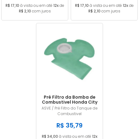
R$ 17,10
à vista ou em até
12x
de
R$ 17,10
à vista ou em até
12x
de
R$ 2,10
com juros
R$ 2,10
com juros
Pré Filtro da Bomba de
Combustivel Honda City
Fit HRV 2014/... em
ASVE / Pré Filtro do Tanque de
diante Ford Focus 2010 a
Combustivel
2013
R$ 35,79
R$ 34,00
à vista ou em até
12x