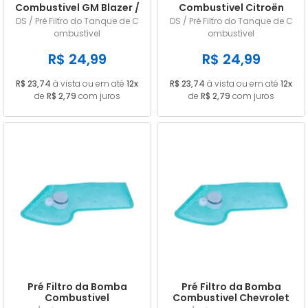
Combustivel GM Blazer /
Combustivel Citroën
S10 2.8 12v Diesel 2005/...
Aircross 1.6 16v Flex 2010
DS / Pré Filtro do Tanque de C
DS / Pré Filtro do Tanque de C
em diante Eletrônico
até 2015
ombustivel
ombustivel
R$ 24,99
R$ 24,99
R$ 23,74
à vista ou em até
12x
R$ 23,74
à vista ou em até
12x
de
R$ 2,79
com juros
de
R$ 2,79
com juros
Pré Filtro da Bomba
Pré Filtro da Bomba
Combustivel
Combustivel Chevrolet