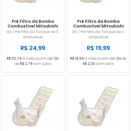
Pré Filtro da Bomba
Pré Filtro da Bomba
Combustivel Mitsubishi
Combustivel Mitsubishi
L200 Triton 3.5 V6 24v
L200 Triton 3.5 V6 24v
DS / Pré Filtro do Tanque de C
DS / Pré Filtro do Tanque de C
Flex 2011 2012 2013 2014
Flex 2011 2012 2013 2014
ombustivel
ombustivel
2015
2015
R$ 24,99
R$ 19,99
R$ 23,74
à vista ou em até
12x
R$ 18,99
à vista ou em até
12x
de
de
R$ 2,79
com juros
R$ 2,30
com juros