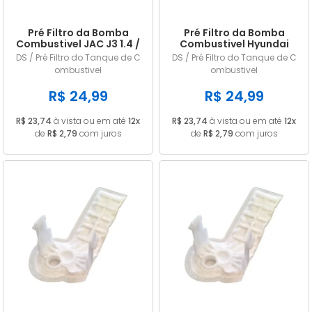
Pré Filtro da Bomba
Pré Filtro da Bomba
Combustivel JAC J3 1.4 /
Combustivel Hyundai
1.5 16V Flex 2010/... em
HB20 1.6 16v Flex 2013
DS / Pré Filtro do Tanque de C
DS / Pré Filtro do Tanque de C
diante
2014 2015 2016
ombustivel
ombustivel
R$ 24,99
R$ 24,99
R$ 23,74
à vista ou em até
12x
R$ 23,74
à vista ou em até
12x
de
R$ 2,79
com juros
de
R$ 2,79
com juros