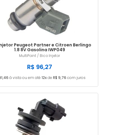
Injetor Peugeot Partner e Citroen Berlingo
1.8 8V Gasolina IWP049
MultiPoint / Bico Injetor
R$ 96,27
91,46
à vista ou em até
12x
de
R$ 9,76
com juros