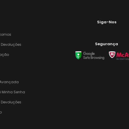
Siga-Nos
Somos
Segurança
E Devoluções
zação
 Avançada
i Minha Senha
E Devoluções
o