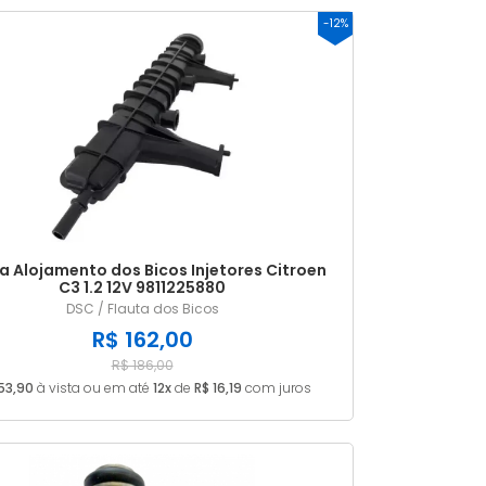
-12%
MAIS VENDIDOS
MENOR PREÇO
MAIOR PREÇO
A - Z
a Alojamento dos Bicos Injetores Citroen
C3 1.2 12V 9811225880
DSC / Flauta dos Bicos
R$ 162,00
R$ 186,00
53,90
à vista ou em até
12x
de
R$ 16,19
com juros