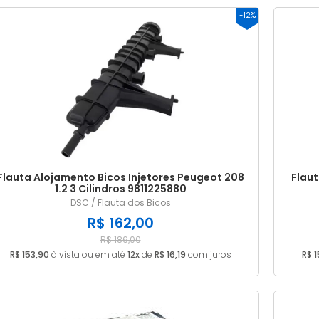
-12%
Flauta Alojamento Bicos Injetores Peugeot 208
Flaut
1.2 3 Cilindros 9811225880
DSC / Flauta dos Bicos
R$ 162,00
R$ 186,00
R$ 153,90
à vista ou em até
12x
de
R$ 16,19
com juros
R$ 1