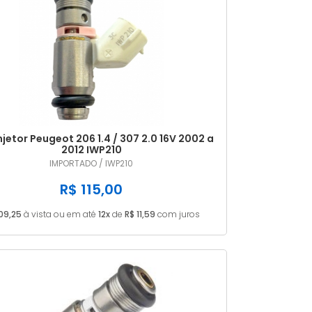
njetor Peugeot 206 1.4 / 307 2.0 16V 2002 a
2012 IWP210
IMPORTADO / IWP210
R$ 115,00
09,25
à vista ou em até
12x
de
R$ 11,59
com juros