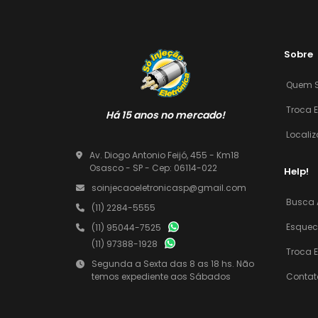
Sobre
Quem 
Troca 
Há 15 anos no mercado!
Locali
Av. Diogo Antonio Feijó, 455 - Km18
Osasco - SP - Cep: 06114-022
Help!
soinjecaoeletronicasp@gmail.com
Busca
(11) 2284-5555
Esquec
(11) 95044-7525
(11) 97388-1928
Troca 
Segunda a Sexta das 8 as 18 hs. Não
Contat
temos expediente aos Sábados