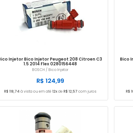
Bico Injetor Bico Injetor Peugeot 208 Citroen C3
Bico I
1.5 2014 Flex 0280156448
BOSCH / Bico Injetor
R$ 124,99
R$ 118,74
à vista ou em até
12x
de
R$ 12,57
com juros
R$ 1