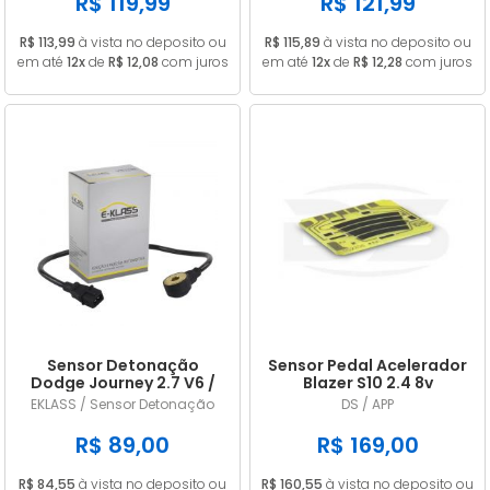
R$ 119,99
R$ 121,99
R$ 113,99
à vista no deposito ou
R$ 115,89
à vista no deposito ou
em até
12x
de
R$ 12,08
com juros
em até
12x
de
R$ 12,28
com juros
Sensor Detonação
Sensor Pedal Acelerador
Dodge Journey 2.7 V6 /
Blazer S10 2.4 8v
Challenger 3.5 V6
Gasolina 2006/2011
EKLASS / Sensor Detonação
DS / APP
4609093AE / 4606093AD
R$ 89,00
R$ 169,00
R$ 84,55
à vista no deposito ou
R$ 160,55
à vista no deposito ou