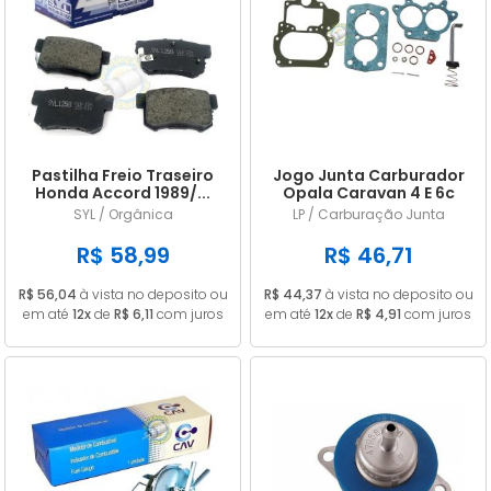
Pastilha Freio Traseiro
Jogo Junta Carburador
Honda Accord 1989/...
Opala Caravan 4 E 6c
Civic 1.8 2006/...
CARB 446 DFV ALC
SYL / Orgânica
LP / Carburação Junta
R$ 58,99
R$ 46,71
R$ 56,04
à vista no deposito ou
R$ 44,37
à vista no deposito ou
em até
12x
de
R$ 6,11
com juros
em até
12x
de
R$ 4,91
com juros