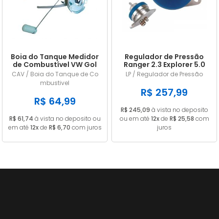
Boia do Tanque Medidor
Regulador de Pressão
de Combustível VW Gol
Ranger 2.3 Explorer 5.0
Parati Saveiro Voyage
Mustang 2.8 e 5.0 LP228
CAV / Boia do Tanque de Co
LP / Regulador de Pressão
1985 a 1989 Gasolina
mbustivel
Com Retorno Com
R$ 257,99
Pescador 55L
R$ 64,99
R$ 245,09
à vista no deposito
R$ 61,74
à vista no deposito ou
ou em até
12x
de
R$ 25,58
com
em até
12x
de
R$ 6,70
com juros
juros