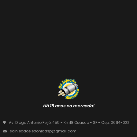
Há 15 anos no mercado!
Av. Diogo Antonio Feijó, 455 - Km18 Osasco - SP - Cep: 06114-022
soinjecaoeletronicasp@gmail.com