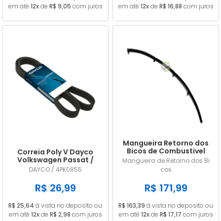
em até
12x
de
R$ 9,05
com juros
em até
12x
de
R$ 16,88
com juros
Mangueira Retorno dos
Bicos de Combustivel
Correia Poly V Dayco
Nissan Frontier 2.8 MWM
Volkswagen Passat /
Mangueira de Retorno dos Bi
9053156
Variant (importado) 1.8
DAYCO / 4PK0855
cos
20V / 1.8 20V Turbo 1996
1997 1998 1999 GIR / ACD
R$ 26,99
R$ 171,99
4PK0855
R$ 25,64
à vista no deposito ou
R$ 163,39
à vista no deposito ou
em até
12x
de
R$ 2,98
com juros
em até
12x
de
R$ 17,17
com juros