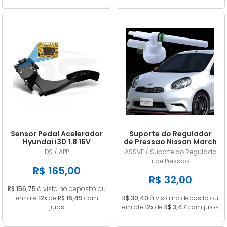
Sensor Pedal Acelerador
Suporte do Regulador
Hyundai i30 1.8 16V
de Pressao Nissan March
Gasolina 2014/... em
/ Versa 1.0 1.6 2011/... em
DS / APP
ASSVE / Suporte do Regulado
diante
diante
r de Pressao
R$ 165,00
R$ 32,00
R$ 156,75
à vista no deposito ou
em até
12x
de
R$ 16,49
com
R$ 30,40
à vista no deposito ou
juros
em até
12x
de
R$ 3,47
com juros