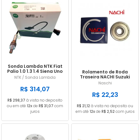
Sonda Lambda NTK Fiat
Palio 1.0 1.3 1.4 Siena Uno
Rolamento de Roda
Doblo Punto Strada
Traseira NACHI Suzuki
NTK / Sonda Lambda
GN 125 Intruder / Yes 125
Naschi
EN 6202ZE
R$ 314,07
R$ 22,23
R$ 298,37
à vista no deposito
ou em até
12x
de
R$ 31,07
com
R$ 21,12
à vista no deposito ou
juros
em até
12x
de
R$ 2,52
com juros