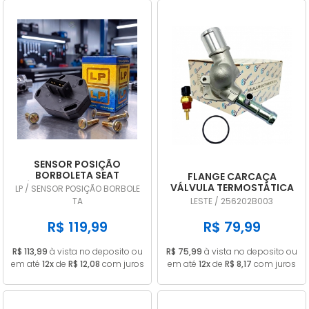
SENSOR POSIÇÃO
BORBOLETA SEAT
FLANGE CARCAÇA
CÓRDOBA 1.8 1995 A 1999
VÁLVULA TERMOSTÁTICA
LP / SENSOR POSIÇÃO BORBOLE
TPS DIGITAL LP707
HYUNDAI HB20 I30
TA
LESTE / 256202B003
VELOSTER CRETA 1.6 16V
256202B003
R$ 119,99
R$ 79,99
R$ 113,99
à vista no deposito ou
R$ 75,99
à vista no deposito ou
em até
12x
de
R$ 12,08
com juros
em até
12x
de
R$ 8,17
com juros