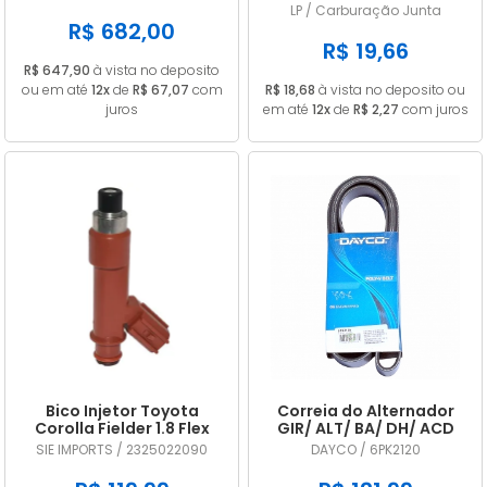
A2C53325536
CARB 32 PDSIT ALCOOL
LP / Carburação Junta
R$ 682,00
R$ 19,66
R$ 647,90
à vista no deposito
ou em até
12x
de
R$ 67,07
com
R$ 18,68
à vista no deposito ou
juros
em até
12x
de
R$ 2,27
com juros
Bico Injetor Toyota
Correia do Alternador
Corolla Fielder 1.8 Flex
GIR/ ALT/ BA/ DH/ ACD
2009 2010 2011 2012 2013
DAYCO 6PK2120
SIE IMPORTS / 2325022090
DAYCO / 6PK2120
2325022090