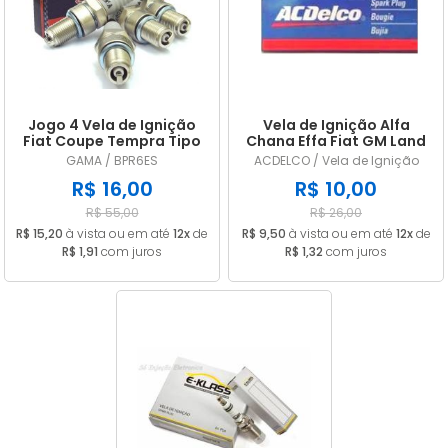
A - Z
Jogo 4 Vela de Ignição
Vela de Ignição Alfa
Fiat Coupe Tempra Tipo
Chana Effa Fiat GM Land
2.0 16V BPR6ES
Rover Mitsubishi Suzuki
GAMA / BPR6ES
ACDELCO / Vela de Ignição
Volvo ACDELCO BPR6ES
R$ 16,00
R$ 10,00
R$ 55,00
R$ 26,00
R$ 15,20
à vista ou em até
12x
de
R$ 9,50
à vista ou em até
12x
de
R$ 1,91
com juros
R$ 1,32
com juros