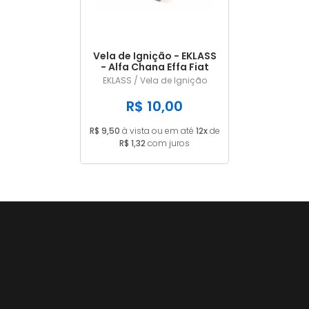
Vela de Ignição - EKLASS
- Alfa Chana Effa Fiat
GM Land Rover
EKLASS / Vela de Ignição
Mitsubishi Suzuki Volvo -
BPR6ES
R$ 10,00
R$ 9,50
à vista ou em até
12x
de
R$ 1,32
com juros