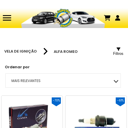
VELA DE IGNIÇÃO
ALFA ROMEO
Filtros
Ordenar por
MAIS RELEVANTES
MAIS VENDIDOS
-70%
-61%
MENOR PREÇO
MAIOR PREÇO