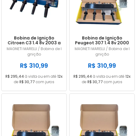
A - Z
Bobina de Ignição
Bobina de Ignição
Citroen C3 1.4 8v 2003 a
Peugeot 307 1.4 8v 2000
2012 245097
a 2005 245097
MAGNETI MARELLI / Bobina de I
MAGNETI MARELLI / Bobina de I
gnição
gnição
R$ 310,99
R$ 310,99
R$ 295,44
à vista ou em até
12x
R$ 295,44
à vista ou em até
12x
de
R$ 30,77
com juros
de
R$ 30,77
com juros