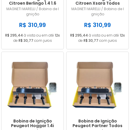
Citroen Berlingo 1.4 1.6
Citroen Xsara Todos
2000/... em diante
2000 a 2005 245097
MAGNETI MARELLI / Bobina de I
MAGNETI MARELLI / Bobina de I
245097
gnição
gnição
R$ 310,99
R$ 310,99
R$ 295,44
à vista ou em até
12x
R$ 295,44
à vista ou em até
12x
de
R$ 30,77
com juros
de
R$ 30,77
com juros
Bobina de Ignição
Bobina de Ignição
Peugeot Hoggar 1.4i
Peugeot Partner Todos