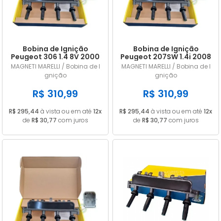
Bobina de Ignição
Bobina de Ignição
Peugeot 306 1.4 8V 2000
Peugeot 207SW 1.4i 2008
a 2005 245097
a 2013 245097
MAGNETI MARELLI / Bobina de I
MAGNETI MARELLI / Bobina de I
gnição
gnição
R$ 310,99
R$ 310,99
R$ 295,44
à vista ou em até
12x
R$ 295,44
à vista ou em até
12x
de
R$ 30,77
com juros
de
R$ 30,77
com juros