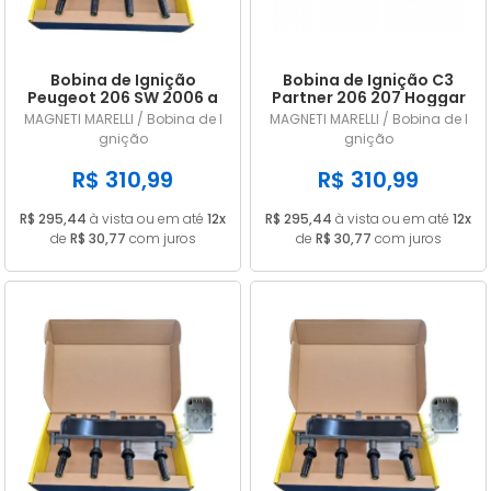
Bobina de Ignição
Bobina de Ignição C3
Peugeot 206 SW 2006 a
Partner 206 207 Hoggar
2008 245097
1.4 8v 245097
MAGNETI MARELLI / Bobina de I
MAGNETI MARELLI / Bobina de I
gnição
gnição
R$ 310,99
R$ 310,99
R$ 295,44
à vista ou em até
12x
R$ 295,44
à vista ou em até
12x
de
R$ 30,77
com juros
de
R$ 30,77
com juros