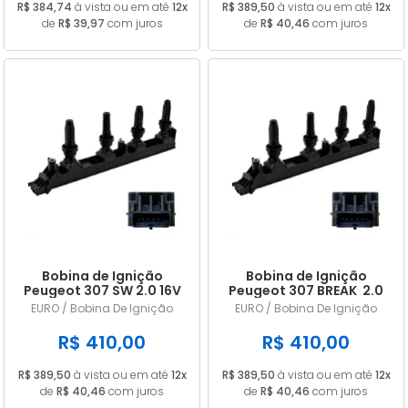
R$ 384,74
à vista ou em até
12x
R$ 389,50
à vista ou em até
12x
de
R$ 39,97
com juros
de
R$ 40,46
com juros
Bobina de Ignição
Bobina de Ignição
Peugeot 307 SW 2.0 16V
Peugeot 307 BREAK 2.0
ano 2005/... em diante 6
16V ano 2005/... em
EURO / Bobina De Ignição
EURO / Bobina De Ignição
Pinos 215977164
diante 6 Pinos 215977164
R$ 410,00
R$ 410,00
R$ 389,50
à vista ou em até
12x
R$ 389,50
à vista ou em até
12x
de
R$ 40,46
com juros
de
R$ 40,46
com juros