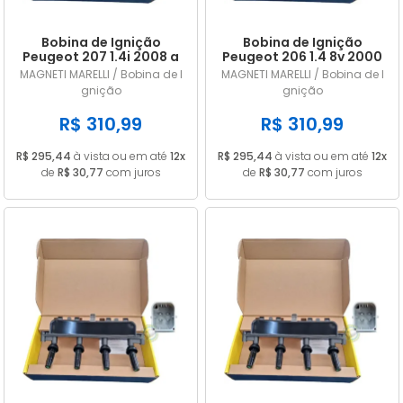
Bobina de Ignição
Bobina de Ignição
Peugeot 207 1.4i 2008 a
Peugeot 206 1.4 8v 2000
2013 245097
a 2005 245097
MAGNETI MARELLI / Bobina de I
MAGNETI MARELLI / Bobina de I
gnição
gnição
R$ 310,99
R$ 310,99
R$ 295,44
à vista ou em até
12x
R$ 295,44
à vista ou em até
12x
de
R$ 30,77
com juros
de
R$ 30,77
com juros