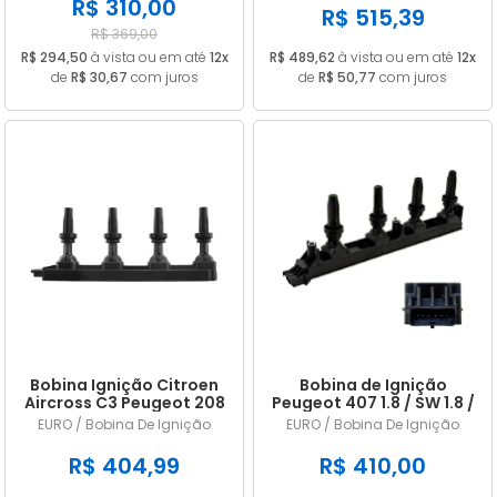
R$ 310,00
9634131480
R$ 515,39
R$ 369,00
R$ 294,50
à vista ou em até
12x
R$ 489,62
à vista ou em até
12x
de
R$ 30,67
com juros
de
R$ 50,77
com juros
Bobina Ignição Citroen
Bobina de Ignição
Aircross C3 Peugeot 208
Peugeot 407 1.8 / SW 1.8 /
308 1.6 16v 9800251580
2.0 / SW 2.0 16V ano
EURO / Bobina De Ignição
EURO / Bobina De Ignição
2005/... em diante
215977164
R$ 404,99
R$ 410,00