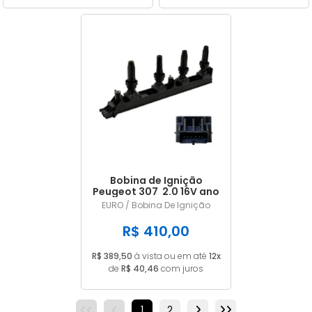
Bobina de Ignição
Peugeot 307 2.0 16V ano
2005/... em diante 6
EURO / Bobina De Ignição
Pinos 215977164
R$ 410,00
R$ 389,50
à vista ou em até
12x
de
R$ 40,46
com juros
1
2