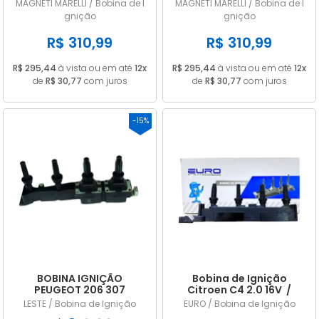
2010/... em diante
2000 a 2005 245097
MAGNETI MARELLI / Bobina de I
MAGNETI MARELLI / Bobina de I
245097
gnição
gnição
R$ 310,99
R$ 310,99
R$ 295,44
à vista ou em até
12x
R$ 295,44
à vista ou em até
12x
de
R$ 30,77
com juros
de
R$ 30,77
com juros
-15%
BOBINA IGNIÇÃO
Bobina de Ignição
PEUGEOT 206 307
Citroen C4 2.0 16V /
CITROEN XSARA 1.6 16V
Xsara Picasso 2.0 16V
LESTE / Bobina de Ignição
EURO / Bobina de Ignição
597080
após ano 2005/...