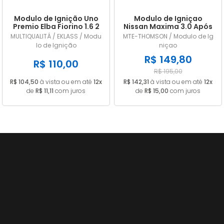
Modulo de Ignição Uno
Modulo de Igniçao
Premio Elba Fiorino 1.6 2
Nissan Maxima 3.0 Após
Pinos C/ Cabo
1990 22020-P9700
MULTIQUALITÁ / EKLASS / Modu
MTE-THOMSON / Modulo de Ig
lo de Ignição
niçao
R$ 149,80
R$ 110,00
R$ 195,00
R$ 104,50
à vista ou em até
12x
R$ 142,31
à vista ou em até
12x
de
R$ 11,11
com juros
de
R$ 15,00
com juros