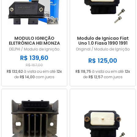
A - Z
MODULO IGNIÇÃO
Modulo de Ignicao Fiat
ELETRÔNICA HEI MONZA
Uno 1.0 Fiasa 1990 1991
1.8 2.0 EFI ORIGINAL
1992 1993 1994 1995 1996
DELPHI / Modulo de Ignição
Original / Modulo de Ignição
DELPHI 16139379
1997 BKL3BD
R$ 139,60
R$ 125,00
R$ 167,00
R$ 132,62
à vista ou em até
12x
R$ 118,75
à vista ou em até
12x
de
R$ 14,00
com juros
de
R$ 12,57
com juros