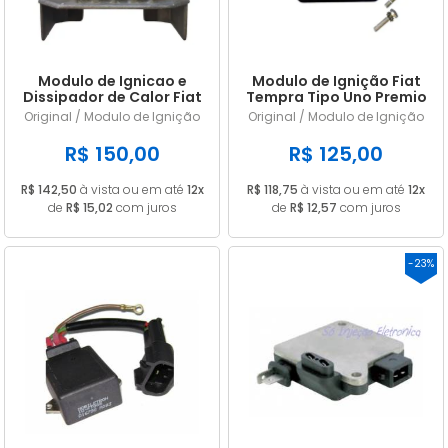
Modulo de Ignicao e
Modulo de Ignição Fiat
Dissipador de Calor Fiat
Tempra Tipo Uno Premio
Uno 1.0 Fiasa 1990 1991
Elba BKL3BD
Original / Modulo de Ignição
Original / Modulo de Ignição
1992 1993 1994 1995 1996
1997 BKL3BD
R$ 150,00
R$ 125,00
R$ 142,50
à vista ou em até
12x
R$ 118,75
à vista ou em até
12x
de
R$ 15,02
com juros
de
R$ 12,57
com juros
-23%