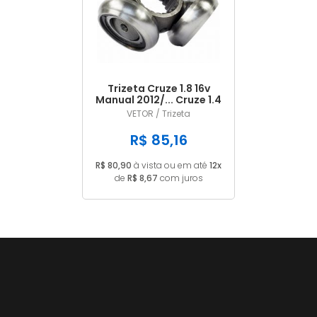
A - Z
Trizeta Cruze 1.8 16v
Manual 2012/... Cruze 1.4
16v Turbo 2016/... Autom
VETOR / Trizeta
23 Dentes
R$ 85,16
R$ 80,90
à vista ou em até
12x
de
R$ 8,67
com juros