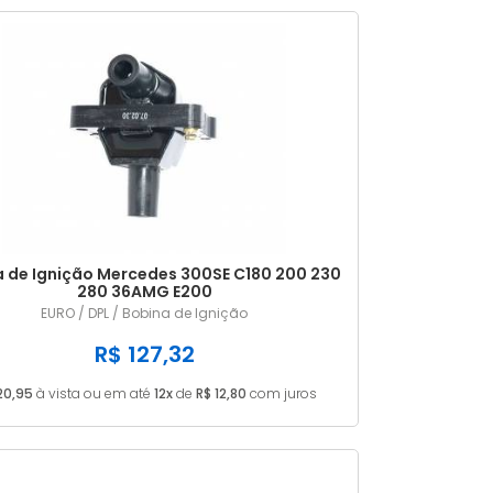
MAIS VENDIDOS
MENOR PREÇO
MAIOR PREÇO
A - Z
 de Ignição Mercedes 300SE C180 200 230
280 36AMG E200
EURO / DPL / Bobina de Ignição
R$ 127,32
20,95
à vista ou em até
12x
de
R$ 12,80
com juros