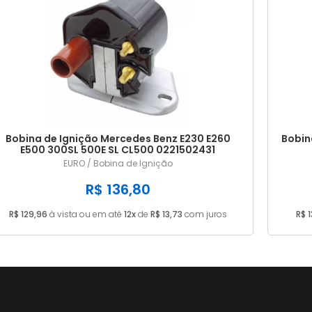
Bobina de Ignição Mercedes Benz E230 E260
Bobin
E500 300SL 500E SL CL500 0221502431
EURO / Bobina de Ignição
R$ 136,80
R$ 129,96
à vista ou em até
12x
de
R$ 13,73
com juros
R$ 1