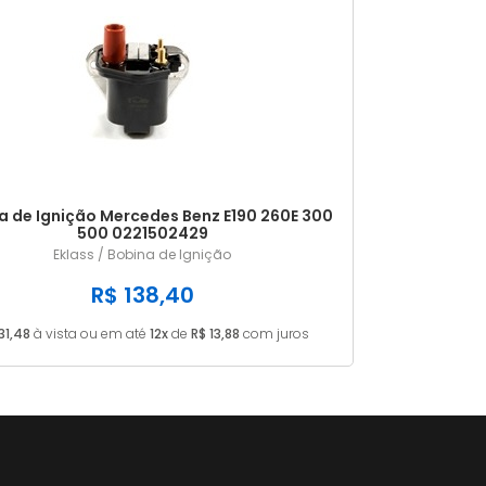
a de Ignição Mercedes Benz E190 260E 300
500 0221502429
Eklass / Bobina de Ignição
R$ 138,40
31,48
à vista ou em até
12x
de
R$ 13,88
com juros