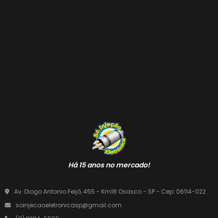
Há 15 anos no mercado!
Av. Diogo Antonio Feijó, 455 - Km18 Osasco - SP - Cep: 06114-022
soinjecaoeletronicasp@gmail.com