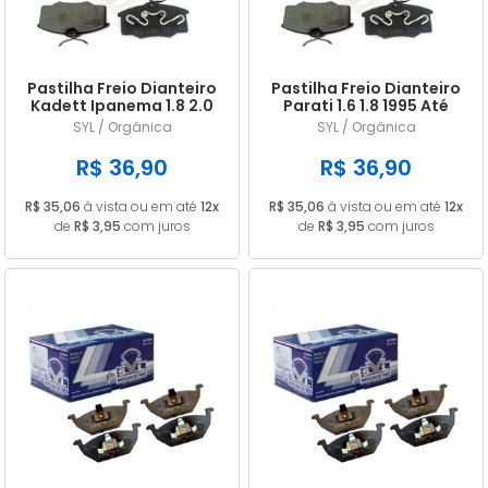
Pastilha Freio Dianteiro
Pastilha Freio Dianteiro
Kadett Ipanema 1.8 2.0
Parati 1.6 1.8 1995 Até
1996 A 1998
2009 Saveiro 1997/...
SYL / Orgânica
SYL / Orgânica
R$ 36,90
R$ 36,90
R$ 35,06
à vista ou em até
12x
R$ 35,06
à vista ou em até
12x
de
R$ 3,95
com juros
de
R$ 3,95
com juros