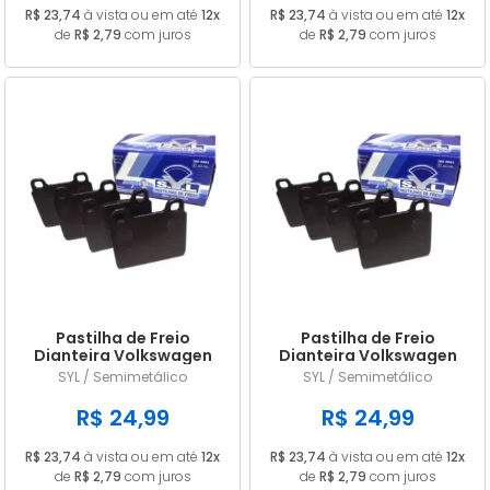
R$ 23,74
à vista ou em até
12x
R$ 23,74
à vista ou em até
12x
de
R$ 2,79
com juros
de
R$ 2,79
com juros
Pastilha de Freio
Pastilha de Freio
Dianteira Volkswagen
Dianteira Volkswagen
Kombi 1600 ano 1982
Caravelle 1.7 1972 1973
SYL / Semimetálico
SYL / Semimetálico
1983 1984 1985 1986 1987
1974 1975 1976 1977
1988 SYL1404
SYL1404
R$ 24,99
R$ 24,99
R$ 23,74
à vista ou em até
12x
R$ 23,74
à vista ou em até
12x
de
R$ 2,79
com juros
de
R$ 2,79
com juros