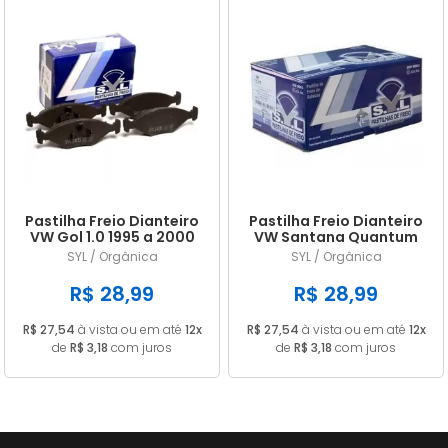
Pastilha Freio Dianteiro
Pastilha Freio Dianteiro
VW Gol 1.0 1995 a 2000
VW Santana Quantum
Gol 1.6 1995 a 2006 Gol
1.8 1985 1986 1987 1988
SYL / Orgânica
SYL / Orgânica
1.8 GTS 1984 a 2000
Santana 2.0 SYL1405
SYL1405
R$ 28,99
R$ 28,99
R$ 27,54
à vista ou em até
12x
R$ 27,54
à vista ou em até
12x
de
R$ 3,18
com juros
de
R$ 3,18
com juros