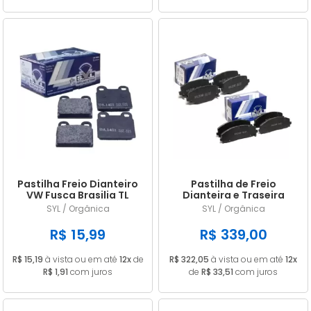
Pastilha Freio Dianteiro
Pastilha de Freio
VW Fusca Brasilia TL
Dianteira e Traseira
Variant
Volkswagen Routan 3.6
SYL / Orgânica
SYL / Orgânica
V6 2012/... em diante
R$ 15,99
R$ 339,00
R$ 15,19
à vista ou em até
12x
de
R$ 322,05
à vista ou em até
12x
R$ 1,91
com juros
de
R$ 33,51
com juros