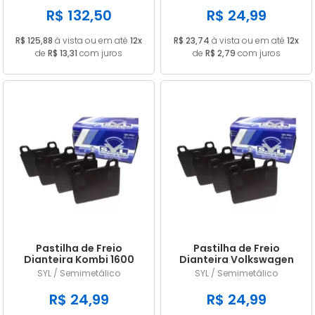
SYL1404
R$ 132,50
R$ 24,99
R$ 125,88
à vista ou em até
12x
R$ 23,74
à vista ou em até
12x
de
R$ 13,31
com juros
de
R$ 2,79
com juros
Pastilha de Freio
Pastilha de Freio
Dianteira Kombi 1600
Dianteira Volkswagen
ano 1996 1997 1998 1999
Kombi 1600 ano 1989
SYL / Semimetálico
SYL / Semimetálico
2000 2001 2002 2003
1990 1991 1992 1993 1994
2004 2005 SYL1404
1995 SYL1404
R$ 24,99
R$ 24,99