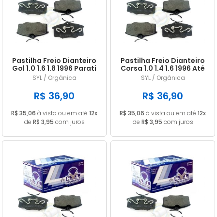
A - Z
Pastilha Freio Dianteiro
Pastilha Freio Dianteiro
Gol 1.0 1.6 1.8 1996 Parati
Corsa 1.0 1.4 1.6 1996 Até
2.0 1997/
2000 Parati 1.0 Turbo
SYL / Orgânica
SYL / Orgânica
2000/...
R$ 36,90
R$ 36,90
R$ 35,06
à vista ou em até
12x
R$ 35,06
à vista ou em até
12x
de
R$ 3,95
com juros
de
R$ 3,95
com juros