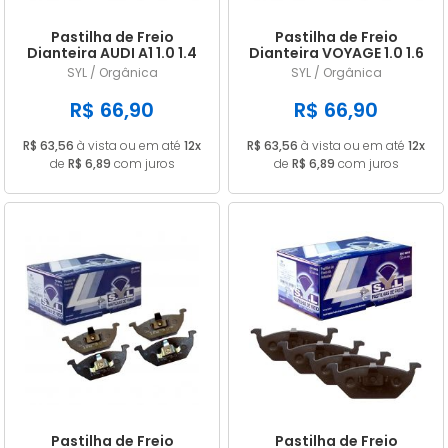
Pastilha de Freio
Pastilha de Freio
Dianteira AUDI A1 1.0 1.4
Dianteira VOYAGE 1.0 1.6
1.8 TFSI TDI A3 1.6 1.8 99
2017/ UP 1.0 TSI 2015/
SYL / Orgânica
SYL / Orgânica
até 02 SYL 1042
FOX 1.0 1.6 SPACEFOX 1.6
07/ SYL 1042
R$ 66,90
R$ 66,90
R$ 63,56
à vista ou em até
12x
R$ 63,56
à vista ou em até
12x
de
R$ 6,89
com juros
de
R$ 6,89
com juros
Pastilha de Freio
Pastilha de Freio