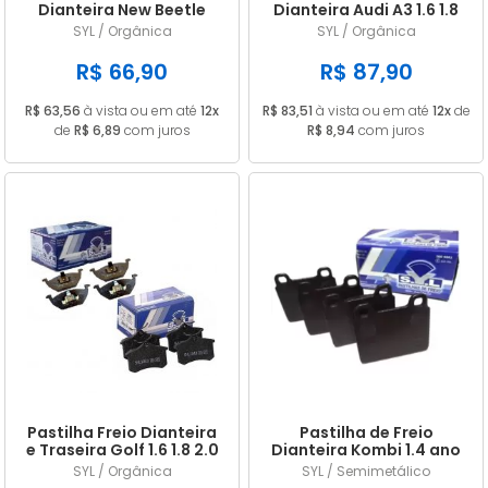
Dianteira New Beetle
Dianteira Audi A3 1.6 1.8
Golf 2.0 99/ Bora 1.4 1.8
02/ VW Golf 1.6 2.0 20/
SYL / Orgânica
SYL / Orgânica
2.0 07/ Polo 1.6 08/ Gol
Space Fox SYL 1047
1.0 1.6 17/ SYL 1042
R$ 66,90
R$ 87,90
R$ 63,56
à vista ou em até
12x
R$ 83,51
à vista ou em até
12x
de
de
R$ 6,89
com juros
R$ 8,94
com juros
Pastilha Freio Dianteira
Pastilha de Freio
e Traseira Golf 1.6 1.8 2.0
Dianteira Kombi 1.4 ano
Nacional 1999 2000 2001
2006 2007 2008 2009
SYL / Orgânica
SYL / Semimetálico
2002 2003 2004 2005
2010 2011 2012 2013 2014