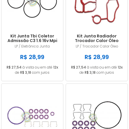
A - Z
Kit Junta Tbi Coletor
Kit Junta Radiador
Admissão C3 1.6 16v Mpi
Trocador Calor Óleo
Citroen C4 C5 C4 Pallas
LP / Eletrônica Junta
LP / Trocador Calor Óleo
2.0 16V
R$ 28,99
R$ 28,99
R$ 27,54
à vista ou em até
12x
R$ 27,54
à vista ou em até
12x
de
R$ 3,18
com juros
de
R$ 3,18
com juros