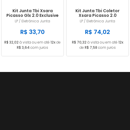
Kit Junta Tbi Xsara
Kit Junta Tbi Coletor
Picasso Glx 2.0 Exclusive
Xsara Picasso 2.0
2001/ Mpi
Exclusive 2001 Mpi
LP / Eletrônica Junta
LP / Eletrônica Junta
R$ 33,70
R$ 74,02
R$ 32,02
à vista ou em até
12x
de
R$ 70,32
à vista ou em até
12x
R$ 3,64
com juros
de
R$ 7,58
com juros