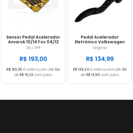
A - Z
Sensor Pedal Acelerador
Pedal Acelerador
Amarok 10/14 Fox 04/12
Eletrônico Volkswagen
Kombi 06/12 Audi A3 A4
Up 1.0 3cc 82CV 2014/...
DS / APP
Original
A6
em diante 1S1721503A
R$ 193,00
R$ 134,99
R$ 183,35
à vista ou em até
12x
R$ 128,24
à vista ou em até
12x
de
R$ 19,23
com juros
de
R$ 13,55
com juros