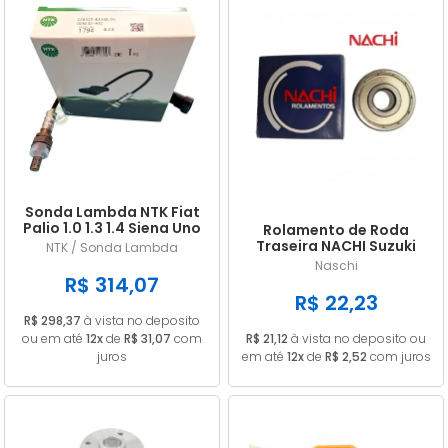
Sonda Lambda NTK Fiat
Palio 1.0 1.3 1.4 Siena Uno
Rolamento de Roda
Doblo Punto Strada
Traseira NACHI Suzuki
NTK / Sonda Lambda
GN 125 Intruder / Yes 125
Naschi
EN 6202ZE
R$ 314,07
R$ 22,23
R$ 298,37
à vista no deposito
ou em até
12x
de
R$ 31,07
com
R$ 21,12
à vista no deposito ou
juros
em até
12x
de
R$ 2,52
com juros