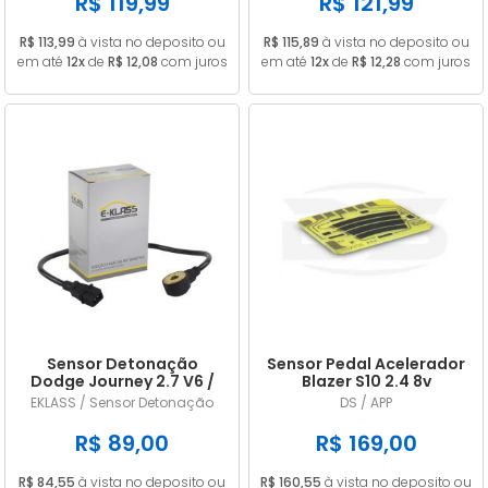
R$ 119,99
R$ 121,99
R$ 113,99
à vista no deposito ou
R$ 115,89
à vista no deposito ou
em até
12x
de
R$ 12,08
com juros
em até
12x
de
R$ 12,28
com juros
Sensor Detonação
Sensor Pedal Acelerador
Dodge Journey 2.7 V6 /
Blazer S10 2.4 8v
Challenger 3.5 V6
Gasolina 2006/2011
EKLASS / Sensor Detonação
DS / APP
4609093AE / 4606093AD
R$ 89,00
R$ 169,00
R$ 84,55
à vista no deposito ou
R$ 160,55
à vista no deposito ou