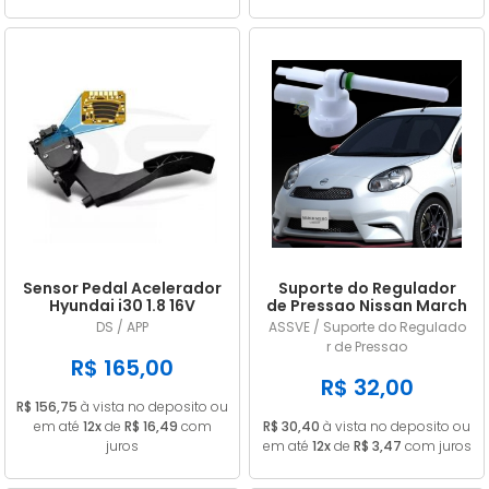
Sensor Pedal Acelerador
Suporte do Regulador
Hyundai i30 1.8 16V
de Pressao Nissan March
Gasolina 2014/... em
/ Versa 1.0 1.6 2011/... em
DS / APP
ASSVE / Suporte do Regulado
diante
diante
r de Pressao
R$ 165,00
R$ 32,00
R$ 156,75
à vista no deposito ou
em até
12x
de
R$ 16,49
com
R$ 30,40
à vista no deposito ou
juros
em até
12x
de
R$ 3,47
com juros