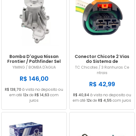
Bomba D'agua Nissan
Conector Chicote 2 Vias
Frontier / Pathfinder Sel
do Sistema de
2.5 16v Diesel 2008/...
Arrefecimento Renault /
YIMING / BOMBA D'AGUA
TC Chicotes / 3 Ranhuras Ce
Peugeot
ntrais
R$ 146,00
R$ 42,99
R$ 138,70
à vista no deposito ou
em até
12x
de
R$ 14,63
com
R$ 40,84
à vista no deposito ou
juros
em até
12x
de
R$ 4,55
com juros