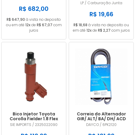
A2C53325536
CARB 32 PDSIT ALCOOL
LP / Carburação Junta
R$ 682,00
R$ 19,66
R$ 647,90
à vista no deposito
ou em até
12x
de
R$ 67,07
com
R$ 18,68
à vista no deposito ou
juros
em até
12x
de
R$ 2,27
com juros
Bico Injetor Toyota
Correia do Alternador
Corolla Fielder 1.8 Flex
GIR/ ALT/ BA/ DH/ ACD
2009 2010 2011 2012 2013
DAYCO 6PK2120
SIE IMPORTS / 2325022090
DAYCO / 6PK2120
2325022090