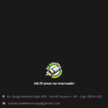
Há 15 anos no mercado!
Av. Diogo Antonio Feijó, 455 - Km18 Osasco - SP - Cep: 06114-022
soinjecaoeletronicasp@gmail.com