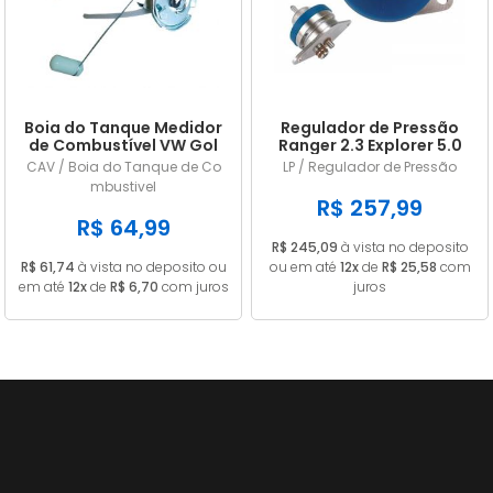
Boia do Tanque Medidor
Regulador de Pressão
de Combustível VW Gol
Ranger 2.3 Explorer 5.0
Parati Saveiro Voyage
Mustang 2.8 e 5.0 LP228
CAV / Boia do Tanque de Co
LP / Regulador de Pressão
1985 a 1989 Gasolina
mbustivel
Com Retorno Com
R$ 257,99
Pescador 55L
R$ 64,99
R$ 245,09
à vista no deposito
R$ 61,74
à vista no deposito ou
ou em até
12x
de
R$ 25,58
com
em até
12x
de
R$ 6,70
com juros
juros