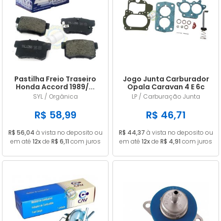
Pastilha Freio Traseiro
Jogo Junta Carburador
Honda Accord 1989/...
Opala Caravan 4 E 6c
Civic 1.8 2006/...
CARB 446 DFV ALC
SYL / Orgânica
LP / Carburação Junta
R$ 58,99
R$ 46,71
R$ 56,04
à vista no deposito ou
R$ 44,37
à vista no deposito ou
em até
12x
de
R$ 6,11
com juros
em até
12x
de
R$ 4,91
com juros