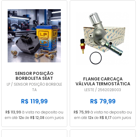
SENSOR POSIÇÃO
BORBOLETA SEAT
FLANGE CARCAÇA
CÓRDOBA 1.8 1995 A 1999
VÁLVULA TERMOSTÁTICA
LP / SENSOR POSIÇÃO BORBOLE
TPS DIGITAL LP707
HYUNDAI HB20 I30
TA
LESTE / 256202B003
VELOSTER CRETA 1.6 16V
256202B003
R$ 119,99
R$ 79,99
R$ 113,99
à vista no deposito ou
R$ 75,99
à vista no deposito ou
em até
12x
de
R$ 12,08
com juros
em até
12x
de
R$ 8,17
com juros