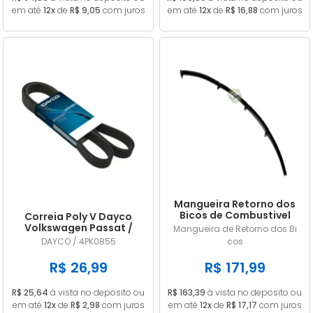
em até
12x
de
R$ 9,05
com juros
em até
12x
de
R$ 16,88
com juros
Mangueira Retorno dos
Bicos de Combustivel
Correia Poly V Dayco
Nissan Frontier 2.8 MWM
Volkswagen Passat /
Mangueira de Retorno dos Bi
9053156
Variant (importado) 1.8
DAYCO / 4PK0855
cos
20V / 1.8 20V Turbo 1996
1997 1998 1999 GIR / ACD
R$ 26,99
R$ 171,99
4PK0855
R$ 25,64
à vista no deposito ou
R$ 163,39
à vista no deposito ou
em até
12x
de
R$ 2,98
com juros
em até
12x
de
R$ 17,17
com juros