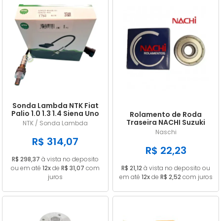
Sonda Lambda NTK Fiat
Palio 1.0 1.3 1.4 Siena Uno
Rolamento de Roda
Doblo Punto Strada
Traseira NACHI Suzuki
NTK / Sonda Lambda
GN 125 Intruder / Yes 125
Naschi
EN 6202ZE
R$ 314,07
R$ 22,23
R$ 298,37
à vista no deposito
ou em até
12x
de
R$ 31,07
com
R$ 21,12
à vista no deposito ou
juros
em até
12x
de
R$ 2,52
com juros