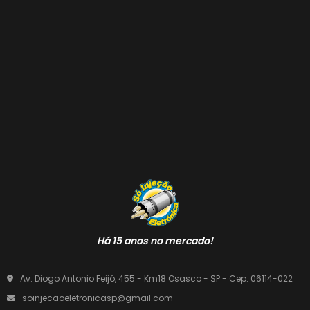
Há 15 anos no mercado!
Av. Diogo Antonio Feijó, 455 - Km18 Osasco - SP - Cep: 06114-022
soinjecaoeletronicasp@gmail.com