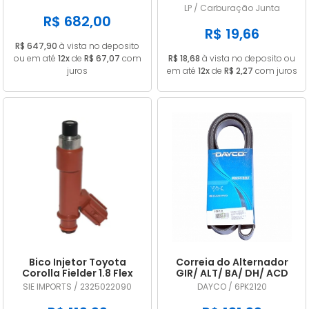
A2C53325536
CARB 32 PDSIT ALCOOL
LP / Carburação Junta
R$ 682,00
R$ 19,66
R$ 647,90
à vista no deposito
ou em até
12x
de
R$ 67,07
com
R$ 18,68
à vista no deposito ou
juros
em até
12x
de
R$ 2,27
com juros
Bico Injetor Toyota
Correia do Alternador
Corolla Fielder 1.8 Flex
GIR/ ALT/ BA/ DH/ ACD
2009 2010 2011 2012 2013
DAYCO 6PK2120
SIE IMPORTS / 2325022090
DAYCO / 6PK2120
2325022090