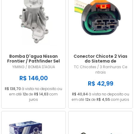
Bomba D'agua Nissan
Conector Chicote 2 Vias
Frontier / Pathfinder Sel
do Sistema de
2.5 16v Diesel 2008/...
Arrefecimento Renault /
YIMING / BOMBA D'AGUA
TC Chicotes / 3 Ranhuras Ce
Peugeot
ntrais
R$ 146,00
R$ 42,99
R$ 138,70
à vista no deposito ou
em até
12x
de
R$ 14,63
com
R$ 40,84
à vista no deposito ou
juros
em até
12x
de
R$ 4,55
com juros