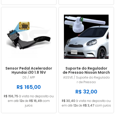
Sensor Pedal Acelerador
Suporte do Regulador
Hyundai i30 1.8 16V
de Pressao Nissan March
Gasolina 2014/... em
/ Versa 1.0 1.6 2011/... em
DS / APP
ASSVE / Suporte do Regulado
diante
diante
r de Pressao
R$ 165,00
R$ 32,00
R$ 156,75
à vista no deposito ou
em até
12x
de
R$ 16,49
com
R$ 30,40
à vista no deposito ou
juros
em até
12x
de
R$ 3,47
com juros