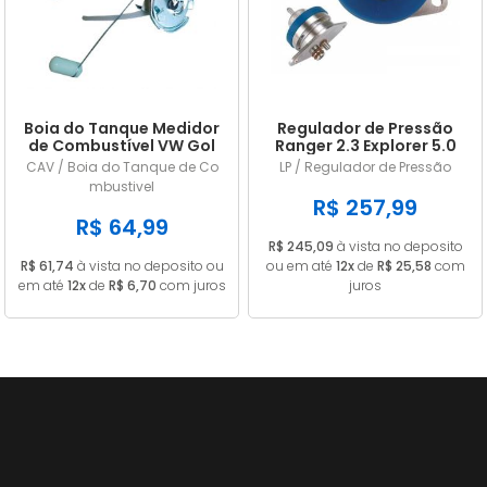
Boia do Tanque Medidor
Regulador de Pressão
de Combustível VW Gol
Ranger 2.3 Explorer 5.0
Parati Saveiro Voyage
Mustang 2.8 e 5.0 LP228
CAV / Boia do Tanque de Co
LP / Regulador de Pressão
1985 a 1989 Gasolina
mbustivel
Com Retorno Com
R$ 257,99
Pescador 55L
R$ 64,99
R$ 245,09
à vista no deposito
R$ 61,74
à vista no deposito ou
ou em até
12x
de
R$ 25,58
com
em até
12x
de
R$ 6,70
com juros
juros