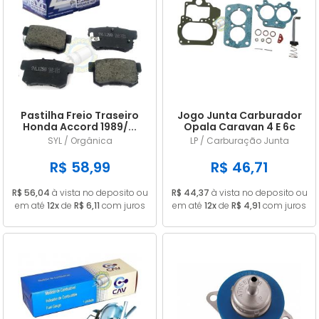
Pastilha Freio Traseiro
Jogo Junta Carburador
Honda Accord 1989/...
Opala Caravan 4 E 6c
Civic 1.8 2006/...
CARB 446 DFV ALC
SYL / Orgânica
LP / Carburação Junta
R$ 58,99
R$ 46,71
R$ 56,04
à vista no deposito ou
R$ 44,37
à vista no deposito ou
em até
12x
de
R$ 6,11
com juros
em até
12x
de
R$ 4,91
com juros