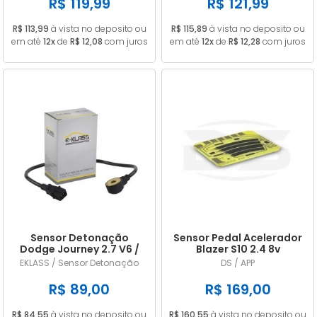
R$ 119,99
R$ 121,99
R$ 113,99
à vista no deposito ou
R$ 115,89
à vista no deposito ou
em até
12x
de
R$ 12,08
com juros
em até
12x
de
R$ 12,28
com juros
Sensor Detonação
Sensor Pedal Acelerador
Dodge Journey 2.7 V6 /
Blazer S10 2.4 8v
Challenger 3.5 V6
Gasolina 2006/2011
EKLASS / Sensor Detonação
DS / APP
4609093AE / 4606093AD
R$ 89,00
R$ 169,00
R$ 84,55
à vista no deposito ou
R$ 160,55
à vista no deposito ou