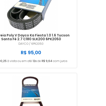
eia Poly V Dayco Ka Fiesta 1.0 1.6 Tucson
Santa Fé 2.7 C180 SLK200 6PK2050
DAYCO / 6PK2050
R$ 95,00
90,25
à vista ou em até
12x
de
R$ 9,64
com juros