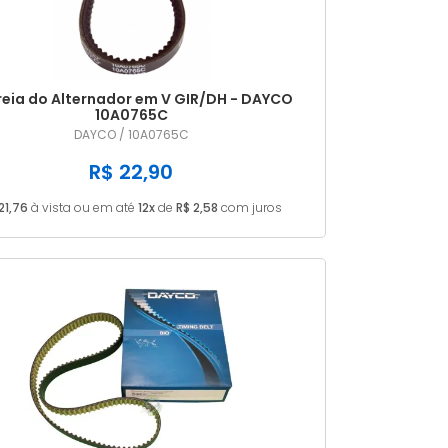
reia do Alternador em V GIR/DH - DAYCO
10A0765C
DAYCO / 10A0765C
R$ 22,90
21,76
à vista ou em até
12x
de
R$ 2,58
com juros