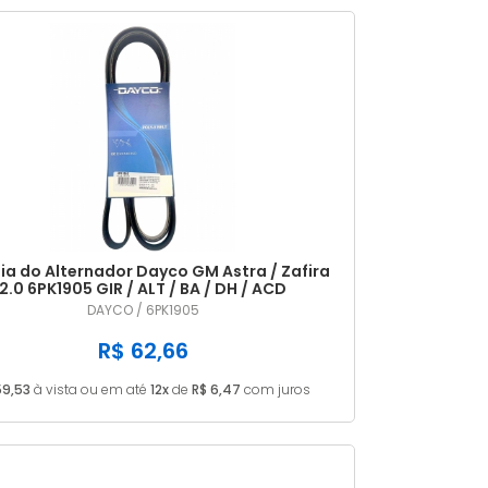
MAIS VENDIDOS
MENOR PREÇO
MAIOR PREÇO
A - Z
ia do Alternador Dayco GM Astra / Zafira
2.0 6PK1905 GIR / ALT / BA / DH / ACD
DAYCO / 6PK1905
R$ 62,66
59,53
à vista ou em até
12x
de
R$ 6,47
com juros