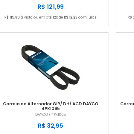
R$ 121,99
R$ 115,89
à vista ou em até
12x
de
R$ 12,28
com juros
R$ 
Correia do Alternador GIR/ DH/ ACD DAYCO
Corre
4PK1065
DAYCO / 4PK1065
R$ 32,95