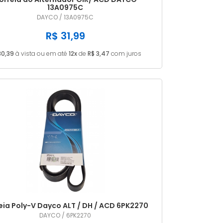
13A0975C
DAYCO / 13A0975C
R$ 31,99
30,39
à vista ou em até
12x
de
R$ 3,47
com juros
eia Poly-V Dayco ALT / DH / ACD 6PK2270
DAYCO / 6PK2270