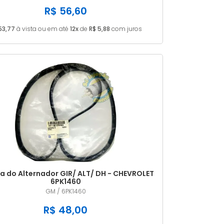
R$ 56,60
53,77
à vista ou em até
12x
de
R$ 5,88
com juros
ia do Alternador GIR/ ALT/ DH - CHEVROLET
6PK1460
GM / 6PK1460
R$ 48,00