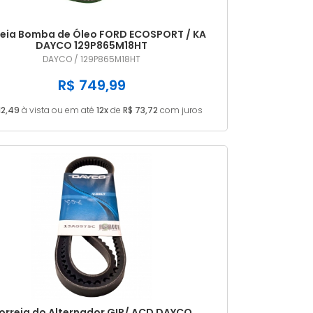
eia Bomba de Óleo FORD ECOSPORT / KA
DAYCO 129P865M18HT
DAYCO / 129P865M18HT
R$ 749,99
12,49
à vista ou em até
12x
de
R$ 73,72
com juros
orreia do Alternador GIR/ ACD DAYCO