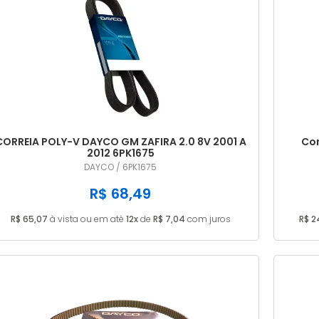
CORREIA POLY-V DAYCO GM ZAFIRA 2.0 8V 2001 A
Cor
2012 6PK1675
DAYCO / 6PK1675
R$ 68,49
R$ 65,07
à vista ou em até
12x
de
R$ 7,04
com juros
R$ 2