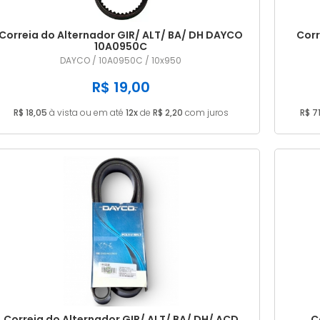
Correia do Alternador GIR/ ALT/ BA/ DH DAYCO
Corr
10A0950C
DAYCO / 10A0950C / 10x950
R$ 19,00
R$ 18,05
à vista ou em até
12x
de
R$ 2,20
com juros
R$ 7
Correia do Alternador GIR/ ALT/ BA/ DH/ ACD
C