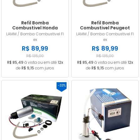
Refil Bomba
Refil Bomba
Combustivel Honda
Combustivel Peugeot
Civic 1.8 City 1.5 Fit 1.4 1.5
206 1.4 1.6 307 1.6 2.0 Flex
LAMM / Bomba Combustivel Fl
LAMM / Bomba Combustivel Fl
Flex
ex
ex
R$ 89,99
R$ 89,99
R$ 135,00
R$ 135,00
R$ 85,49
à vista ou em até
12x
R$ 85,49
à vista ou em até
12x
de
R$ 9,15
com juros
de
R$ 9,15
com juros
-33%