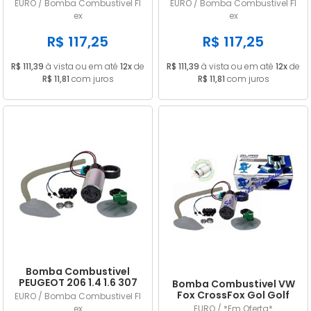
Picasso 1.6i 16V 2006/...
Corsa Meriva Montana
EURO / Bomba Combustivel Fl
EURO / Bomba Combustivel Fl
Flex
Prisma Vectra FLEX
ex
ex
R$ 117,25
R$ 117,25
R$ 111,39
à vista ou em até
12x
de
R$ 111,39
à vista ou em até
12x
de
R$ 11,81
com juros
R$ 11,81
com juros
Bomba Combustivel
PEUGEOT 206 1.4 1.6 307
Bomba Combustivel VW
1.6 2.0 Flex
Fox CrossFox Gol Golf
EURO / Bomba Combustivel Fl
Kombi Parati Saveiro
ex
EURO / *Em Oferta*