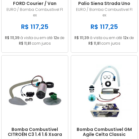
FORD Courier / Van
Palio Siena Strada Uno
EcoSport Ka Fiesta
Mille Stilo Punto Linea
EURO / Bomba Combustivel Fl
EURO / Bomba Combustivel Fl
Focus 2007/... Flex
Idea Doblo Flex
ex
ex
R$ 117,25
R$ 117,25
R$ 111,39
à vista ou em até
12x
de
R$ 111,39
à vista ou em até
12x
de
R$ 11,81
com juros
R$ 11,81
com juros
Bomba Combustivel
Bomba Combustivel GM
CITROËN C3 1.4 1.6 Xsara
Agile Celta Classic