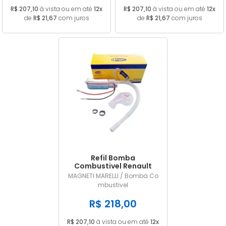
R$ 207,10
à vista ou em até
12x
R$ 207,10
à vista ou em até
12x
de
R$ 21,67
com juros
de
R$ 21,67
com juros
Refil Bomba
Combustivel Renault
Logan 1.0 2008 a 2017
MAGNETI MARELLI / Bomba Co
MM224A
mbustivel
R$ 218,00
R$ 207,10
à vista ou em até
12x