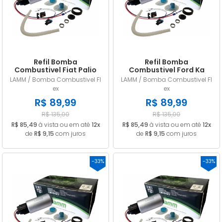
A - Z
Refil Bomba
Refil Bomba
Combustivel Fiat Palio
Combustivel Ford Ka
Siena Strada Idea Doblo
Fiesta Focus Ecosport
LAMM / Bomba Combustivel Fl
LAMM / Bomba Combustivel Fl
Punto FLEX
Courier Flex
ex
ex
R$ 89,99
R$ 89,99
R$ 135,00
R$ 135,00
R$ 85,49
à vista ou em até
12x
R$ 85,49
à vista ou em até
12x
de
R$ 9,15
com juros
de
R$ 9,15
com juros
-33%
-33%