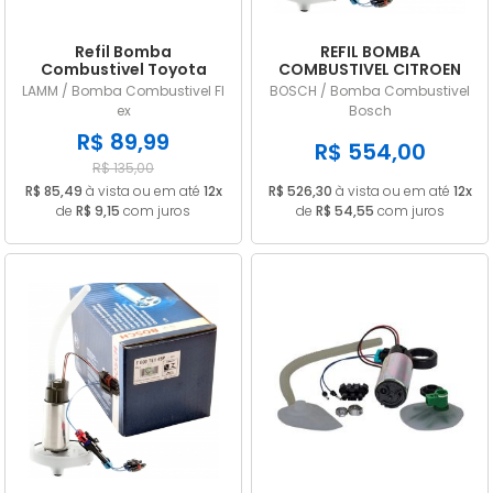
Refil Bomba
REFIL BOMBA
Combustivel Toyota
COMBUSTIVEL CITROEN
Corolla 1.8 Corolla
C4 PICASSO 2.0 16V 2009
LAMM / Bomba Combustivel Fl
BOSCH / Bomba Combustivel
Fielder 1.8i 16V Wagon
A 2013 F000TE145P
ex
Bosch
Flex
R$ 89,99
R$ 554,00
R$ 135,00
R$ 85,49
à vista ou em até
12x
R$ 526,30
à vista ou em até
12x
de
R$ 9,15
com juros
de
R$ 54,55
com juros