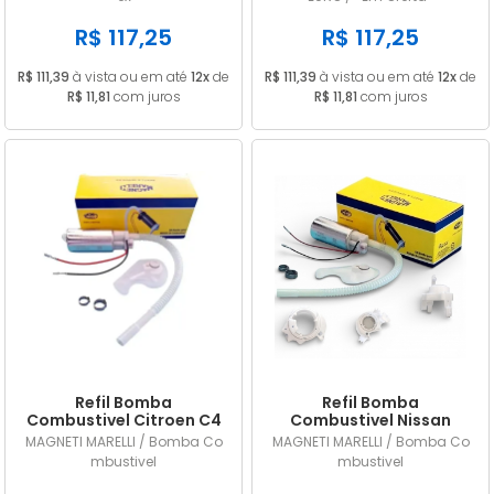
Voyage Flex
R$ 117,25
R$ 117,25
R$ 111,39
à vista ou em até
12x
de
R$ 111,39
à vista ou em até
12x
de
R$ 11,81
com juros
R$ 11,81
com juros
Refil Bomba
Refil Bomba
Combustivel Citroen C4
Combustivel Nissan
Pallas 2.0 2008 2009
Livina Sentra e Versa
MAGNETI MARELLI / Bomba Co
MAGNETI MARELLI / Bomba Co
2010 2011 2012 2013
COM SUPORTE MM224A
mbustivel
mbustivel
MM224A