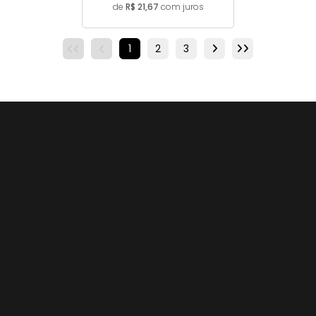
de
R$ 21,67
com juros
1
2
3