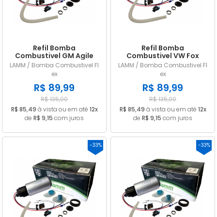
Refil Bomba
Refil Bomba
Combustivel GM Agile
Combustivel VW Fox
Celta Classic Corsa
CrossFox Gol Golf Kombi
LAMM / Bomba Combustivel Fl
LAMM / Bomba Combustivel Fl
Meriva Montana Prisma
Parati Saveiro Voyage
ex
ex
Vectra FLEX
Flex
R$ 89,99
R$ 89,99
R$ 135,00
R$ 135,00
R$ 85,49
à vista ou em até
12x
R$ 85,49
à vista ou em até
12x
de
R$ 9,15
com juros
de
R$ 9,15
com juros
-33%
-33%