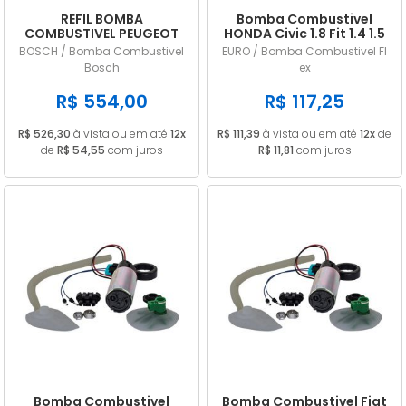
REFIL BOMBA
Bomba Combustivel
COMBUSTIVEL PEUGEOT
HONDA Civic 1.8 Fit 1.4 1.5
308 THP 1.6 16V TURBO
TOYOTA Corolla / Fielder
BOSCH / Bomba Combustivel
EURO / Bomba Combustivel Fl
FLEX 2017 A 2019
1.8 Wagon 2007 2008
Bosch
ex
F000TE145P
Flex
R$ 554,00
R$ 117,25
R$ 526,30
à vista ou em até
12x
R$ 111,39
à vista ou em até
12x
de
de
R$ 54,55
com juros
R$ 11,81
com juros
Bomba Combustivel
Bomba Combustivel Fiat