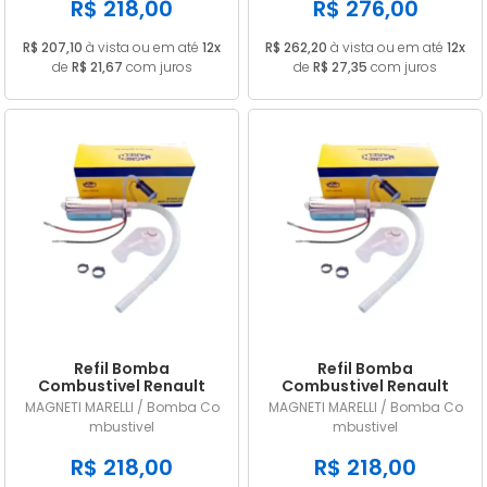
R$ 218,00
R$ 276,00
R$ 207,10
à vista ou em até
12x
R$ 262,20
à vista ou em até
12x
de
R$ 21,67
com juros
de
R$ 27,35
com juros
Refil Bomba
Refil Bomba
Combustivel Renault
Combustivel Renault
Sandero 1.6 2008 a 2017
Sandero 1.0 2008 a 2017
MAGNETI MARELLI / Bomba Co
MAGNETI MARELLI / Bomba Co
MM224A
MM224A
mbustivel
mbustivel
R$ 218,00
R$ 218,00