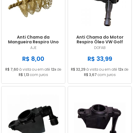
A - Z
Anti Chama da
Anti Chama do Motor
Mangueira Respiro Uno
Respiro Óleo VW Golf
Fiorino Tempra Premio
Fox Gol Parati G4 G5 G6
AJE
DOFAB
Tipo
G7
R$ 8,00
R$ 33,99
R$ 7,60
à vista ou em até
12x
de
R$ 32,29
à vista ou em até
12x
de
R$ 1,13
com juros
R$ 3,67
com juros