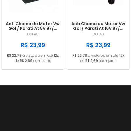
Anti Chama do Motor Vw
Anti Chama do Motor Vw
Gol / Parati At 8V 97/...
Gol / Parati At 16V 97/...
16V a Partir de 06/00...
Mi 036103464J
DOFAB
DOFAB
036103464F
R$ 23,99
R$ 23,99
R$ 22,79
à vista ou em até
12x
R$ 22,79
à vista ou em até
12x
de
R$ 2,69
com juros
de
R$ 2,69
com juros