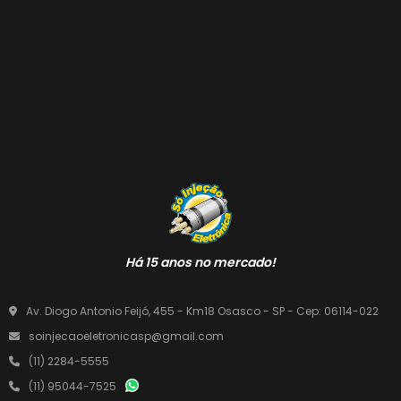
Há 15 anos no mercado!
Av. Diogo Antonio Feijó, 455 - Km18 Osasco - SP - Cep: 06114-022
soinjecaoeletronicasp@gmail.com
(11) 2284-5555
(11) 95044-7525