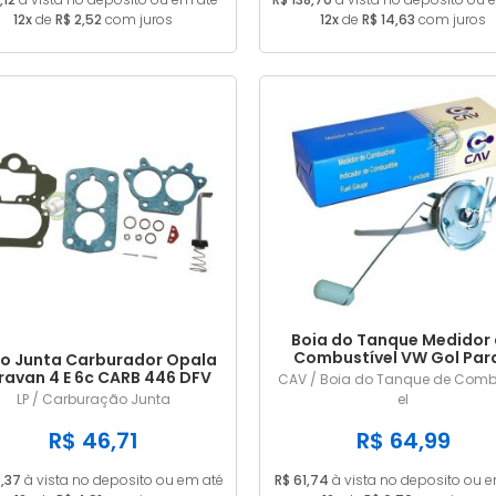
12x
de
R$ 2,52
com juros
12x
de
R$ 14,63
com juros
Boia do Tanque Medidor
Combustível VW Gol Para
o Junta Carburador Opala
Saveiro Voyage 1985 a 1
ravan 4 E 6c CARB 446 DFV
CAV / Boia do Tanque de Comb
Gasolina Com Retorno 
ALC
LP / Carburação Junta
el
Pescador 55L
R$ 46,71
R$ 64,99
,37
à vista no deposito ou em até
R$ 61,74
à vista no deposito ou 