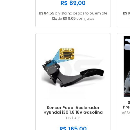
R$ 89,00
R$ 84,55
à vista no deposito ou em até
R$ 
12x
de
R$ 9,05
com juros
S
Pre
Sensor Pedal Acelerador
Hyundai i30 1.8 16V Gasolina
ASSV
2014/... em diante
DS / APP
R$ 165,00