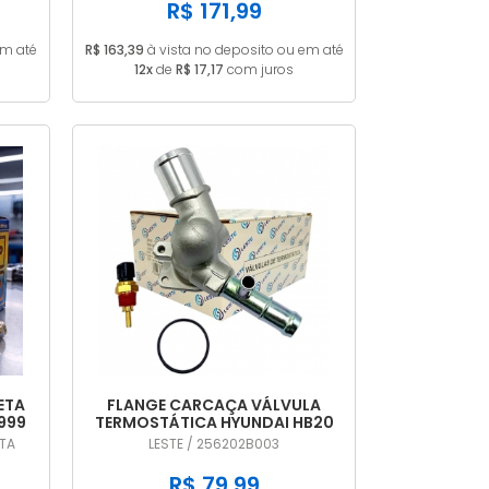
R$ 171,99
em até
R$ 163,39
à vista no deposito ou em até
12x
de
R$ 17,17
com juros
ETA
FLANGE CARCAÇA VÁLVULA
1999
TERMOSTÁTICA HYUNDAI HB20
I30 VELOSTER CRETA 1.6 16V
ETA
LESTE / 256202B003
256202B003
R$ 79,99