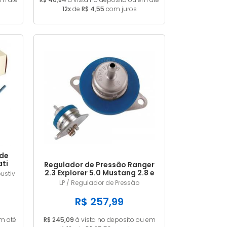
12x
de
R$ 4,55
com juros
 de
ti
Regulador de Pressão Ranger
989
2.3 Explorer 5.0 Mustang 2.8 e
ustiv
Com
5.0 LP228
LP / Regulador de Pressão
R$ 257,99
em até
R$ 245,09
à vista no deposito ou em