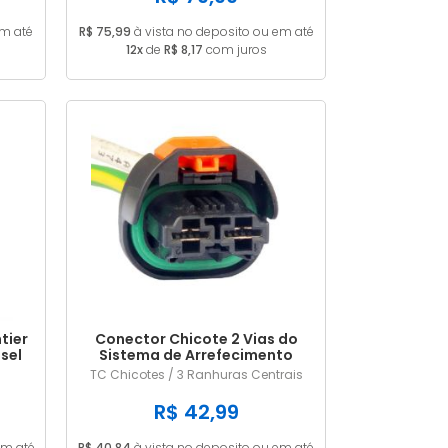
em até
R$ 75,99
à vista no deposito ou em até
12x
de
R$ 8,17
com juros
tier
Conector Chicote 2 Vias do
esel
Sistema de Arrefecimento
Renault / Peugeot
TC Chicotes / 3 Ranhuras Centrais
R$ 42,99
em até
R$ 40,84
à vista no deposito ou em até