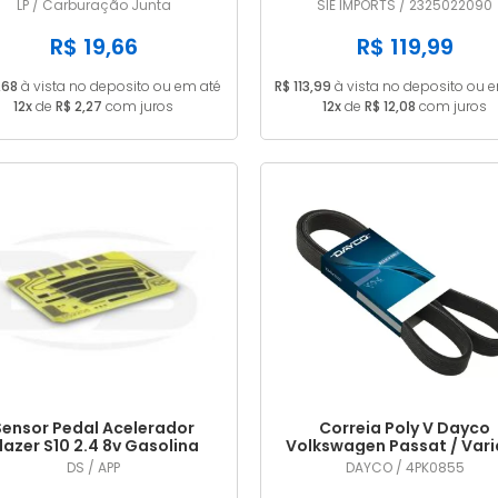
PDSIT ALCOOL
2012 2013 2325022090
LP / Carburação Junta
SIE IMPORTS / 2325022090
R$ 19,66
R$ 119,99
,68
à vista no deposito ou em até
R$ 113,99
à vista no deposito ou 
12x
de
R$ 2,27
com juros
12x
de
R$ 12,08
com juros
Sensor Pedal Acelerador
Correia Poly V Dayco
lazer S10 2.4 8v Gasolina
Volkswagen Passat / Vari
2006/2011
(importado) 1.8 20V / 1.8 
DS / APP
DAYCO / 4PK0855
Turbo 1996 1997 1998 1999 G