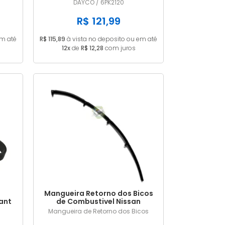
6PK2120
DAYCO / 6PK2120
R$ 121,99
em até
R$ 115,89
à vista no deposito ou em até
12x
de
R$ 12,28
com juros
Mangueira Retorno dos Bicos
ant
de Combustivel Nissan
20V
Frontier 2.8 MWM 9053156
Mangueira de Retorno dos Bicos
IR /