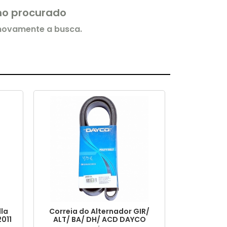
rmo procurado
 novamente a busca.
lla
Correia do Alternador GIR/
2011
ALT/ BA/ DH/ ACD DAYCO