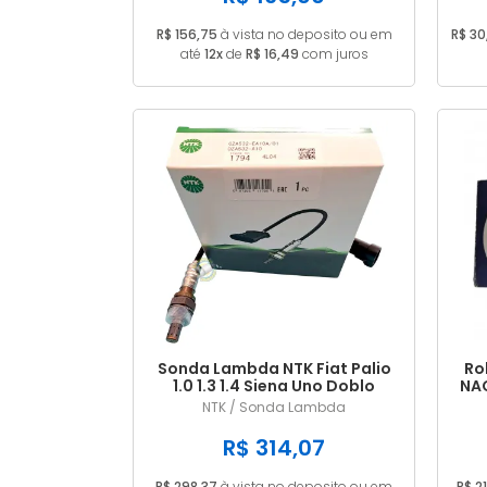
R$ 156,75
à vista no deposito ou em
R$ 30
até
12x
de
R$ 16,49
com juros
Sonda Lambda NTK Fiat Palio
Ro
1.0 1.3 1.4 Siena Uno Doblo
NAC
Punto Strada
NTK / Sonda Lambda
R$ 314,07
R$ 298,37
à vista no deposito ou em
R$ 21