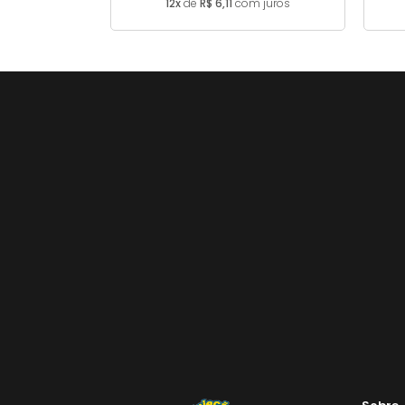
12x
de
R$ 6,11
com juros