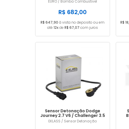
A2C53325536
EURO / Bomba Combustivel
R$ 682,00
R$ 647,90
à vista no deposito ou em
R$ 18
até
12x
de
R$ 67,07
com juros
Sensor Detonação Dodge
Journey 2.7 V6 / Challenger 3.5
B
V6 4609093AE / 4606093AD
EKLASS / Sensor Detonação