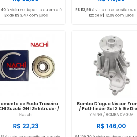
,40
à vista no deposito ou em até
R$ 113,99
à vista no deposito ou 
12x
de
R$ 3,47
com juros
12x
de
R$ 12,08
com juros
lamento de Roda Traseira
Bomba D'agua Nissan Fron
HI Suzuki GN 125 Intruder /
/ Pathfinder Sel 2.5 16v Di
Yes 125 EN 6202ZE
2008/...
Naschi
YIMING / BOMBA D'AGUA
R$ 22,23
R$ 146,00
,12
à vista no deposito ou em até
R$ 138,70
à vista no deposito ou 