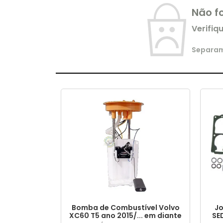
Não f
Verifiq
Separamo
Bomba de Combustível Volvo
Jo
XC60 T5 ano 2015/... em diante
SE