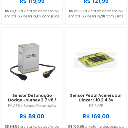
R$ 119,99
R$ 121,99
R$ 113,99
à vista no deposito ou
R$ 115,89
à vista no deposito ou
em até
12x
de
R$ 12,08
com juros
em até
12x
de
R$ 12,28
com juros
Sensor Detonação
Sensor Pedal Acelerador
Dodge Journey 2.7 V6 /
Blazer S10 2.4 8v
Challenger 3.5 V6
Gasolina 2006/2011
EKLASS / Sensor Detonação
DS / APP
4609093AE / 4606093AD
R$ 89,00
R$ 169,00
R$ 84,55
à vista no deposito ou
R$ 160,55
à vista no deposito ou