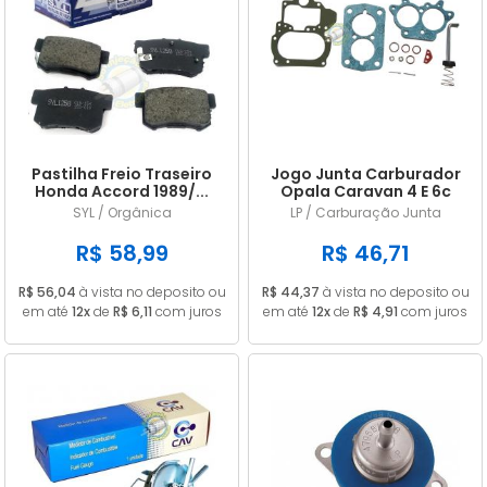
Pastilha Freio Traseiro
Jogo Junta Carburador
Honda Accord 1989/...
Opala Caravan 4 E 6c
Civic 1.8 2006/...
CARB 446 DFV ALC
SYL / Orgânica
LP / Carburação Junta
R$ 58,99
R$ 46,71
R$ 56,04
à vista no deposito ou
R$ 44,37
à vista no deposito ou
em até
12x
de
R$ 6,11
com juros
em até
12x
de
R$ 4,91
com juros