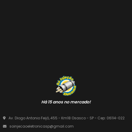
Há 15 anos no mercado!
Av. Diogo Antonio Feijó, 455 - Km18 Osasco - SP - Cep: 06114-022
soinjecaoeletronicasp@gmail.com