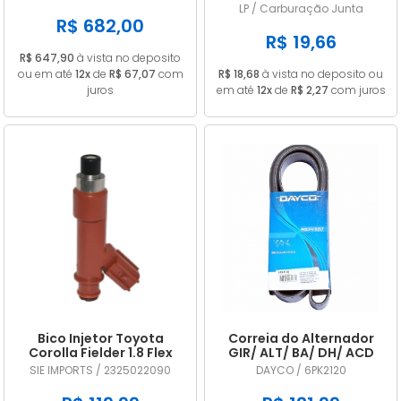
A2C53325536
CARB 32 PDSIT ALCOOL
LP / Carburação Junta
R$ 682,00
R$ 19,66
R$ 647,90
à vista no deposito
ou em até
12x
de
R$ 67,07
com
R$ 18,68
à vista no deposito ou
juros
em até
12x
de
R$ 2,27
com juros
Bico Injetor Toyota
Correia do Alternador
Corolla Fielder 1.8 Flex
GIR/ ALT/ BA/ DH/ ACD
2009 2010 2011 2012 2013
DAYCO 6PK2120
SIE IMPORTS / 2325022090
DAYCO / 6PK2120
2325022090