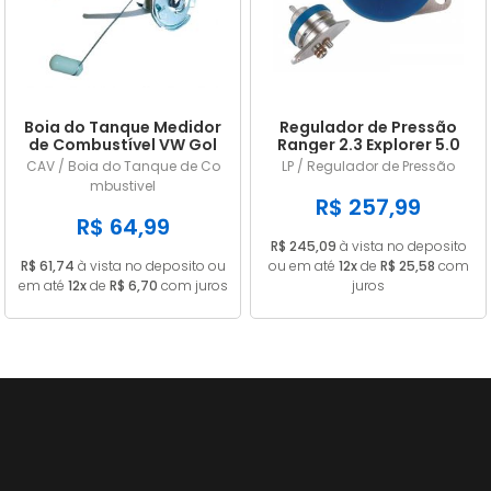
Boia do Tanque Medidor
Regulador de Pressão
de Combustível VW Gol
Ranger 2.3 Explorer 5.0
Parati Saveiro Voyage
Mustang 2.8 e 5.0 LP228
CAV / Boia do Tanque de Co
LP / Regulador de Pressão
1985 a 1989 Gasolina
mbustivel
Com Retorno Com
R$ 257,99
Pescador 55L
R$ 64,99
R$ 245,09
à vista no deposito
R$ 61,74
à vista no deposito ou
ou em até
12x
de
R$ 25,58
com
em até
12x
de
R$ 6,70
com juros
juros