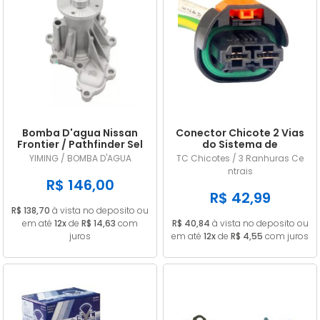
Bomba D'agua Nissan
Conector Chicote 2 Vias
Frontier / Pathfinder Sel
do Sistema de
2.5 16v Diesel 2008/...
Arrefecimento Renault /
YIMING / BOMBA D'AGUA
TC Chicotes / 3 Ranhuras Ce
Peugeot
ntrais
R$ 146,00
R$ 42,99
R$ 138,70
à vista no deposito ou
em até
12x
de
R$ 14,63
com
R$ 40,84
à vista no deposito ou
juros
em até
12x
de
R$ 4,55
com juros