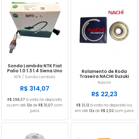
Sonda Lambda NTK Fiat
Palio 1.0 1.3 1.4 Siena Uno
Rolamento de Roda
Doblo Punto Strada
Traseira NACHI Suzuki
NTK / Sonda Lambda
GN 125 Intruder / Yes 125
Naschi
EN 6202ZE
R$ 314,07
R$ 22,23
R$ 298,37
à vista no deposito
ou em até
12x
de
R$ 31,07
com
R$ 21,12
à vista no deposito ou
juros
em até
12x
de
R$ 2,52
com juros