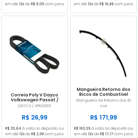
em até
12x
de
R$ 9,05
com juros
em até
12x
de
R$ 16,88
com juros
Mangueira Retorno dos
Bicos de Combustivel
Correia Poly V Dayco
Nissan Frontier 2.8 MWM
Volkswagen Passat /
Mangueira de Retorno dos Bi
9053156
Variant (importado) 1.8
DAYCO / 4PK0855
cos
20V / 1.8 20V Turbo 1996
1997 1998 1999 GIR / ACD
R$ 26,99
R$ 171,99
4PK0855
R$ 25,64
à vista no deposito ou
R$ 163,39
à vista no deposito ou
em até
12x
de
R$ 2,98
com juros
em até
12x
de
R$ 17,17
com juros