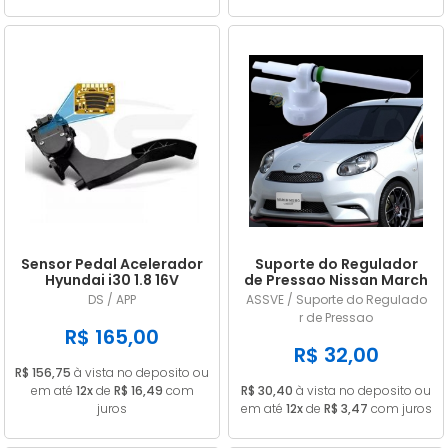
Sensor Pedal Acelerador
Suporte do Regulador
Hyundai i30 1.8 16V
de Pressao Nissan March
Gasolina 2014/... em
/ Versa 1.0 1.6 2011/... em
DS / APP
ASSVE / Suporte do Regulado
diante
diante
r de Pressao
R$ 165,00
R$ 32,00
R$ 156,75
à vista no deposito ou
em até
12x
de
R$ 16,49
com
R$ 30,40
à vista no deposito ou
juros
em até
12x
de
R$ 3,47
com juros