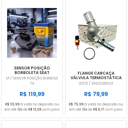
SENSOR POSIÇÃO
BORBOLETA SEAT
FLANGE CARCAÇA
CÓRDOBA 1.8 1995 A 1999
VÁLVULA TERMOSTÁTICA
LP / SENSOR POSIÇÃO BORBOLE
TPS DIGITAL LP707
HYUNDAI HB20 I30
TA
LESTE / 256202B003
VELOSTER CRETA 1.6 16V
256202B003
R$ 119,99
R$ 79,99
R$ 113,99
à vista no deposito ou
R$ 75,99
à vista no deposito ou
em até
12x
de
R$ 12,08
com juros
em até
12x
de
R$ 8,17
com juros