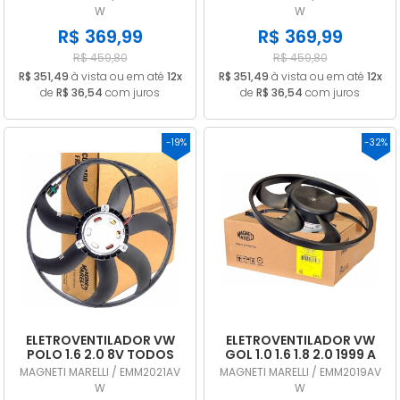
EMM2021AVW
EMM2021AVW
W
W
R$ 369,99
R$ 369,99
R$ 459,80
R$ 459,80
R$ 351,49
à vista ou em até
12x
R$ 351,49
à vista ou em até
12x
de
R$ 36,54
com juros
de
R$ 36,54
com juros
-19%
-32%
ELETROVENTILADOR VW
ELETROVENTILADOR VW
POLO 1.6 2.0 8V TODOS
GOL 1.0 1.6 1.8 2.0 1999 A
2006 a 2012 C. MEC /
2016 COM AR COND
MAGNETI MARELLI / EMM2021AV
MAGNETI MARELLI / EMM2019AV
COM AR EMM2021AVW
EMM2019AVW
W
W