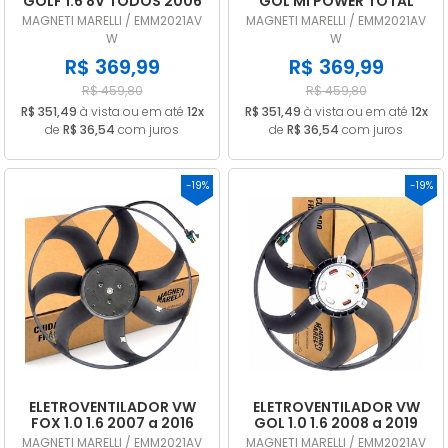
GOLF 1.6 8V TODOS 2006
GOL MI POWER TOTAL
A 2012 C. MEC / COM AR
FLEX 1.6 8V 2008 a 2023
MAGNETI MARELLI / EMM2021AV
MAGNETI MARELLI / EMM2021AV
EMM2021AVW
C. MEC / COM AR
W
W
EMM2021AVW
R$ 369,99
R$ 369,99
R$ 459,80
R$ 459,80
R$ 351,49
à vista ou em até
12x
R$ 351,49
à vista ou em até
12x
de
R$ 36,54
com juros
de
R$ 36,54
com juros
-19%
-19%
ELETROVENTILADOR VW
ELETROVENTILADOR VW
FOX 1.0 1.6 2007 a 2016
GOL 1.0 1.6 2008 a 2019
FLEX C. MEC / COM AR
FLEX C. MEC / COM AR
MAGNETI MARELLI / EMM2021AV
MAGNETI MARELLI / EMM2021AV