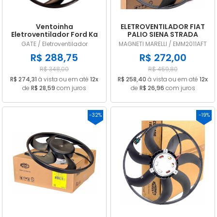
Ventoinha
ELETROVENTILADOR FIAT
Eletroventilador Ford Ka
PALIO SIENA STRADA
1.0 8V Flex 2008 a 2011
2002/... COM AR / SEM AR
GATE / Eletroventilador
MAGNETI MARELLI / EMM2011AFT
Com ar
EMM2011AFT
R$ 288,75
R$ 272,00
R$ 348,00
R$ 459,80
R$ 274,31
à vista ou em até
12x
R$ 258,40
à vista ou em até
12x
de
R$ 28,59
com juros
de
R$ 26,96
com juros
-32%
-19%