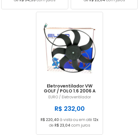
Eletroventilador VW
GOLF / POLO 1.6 2006 A
2012 Com Ar EV101001
EURO / Eletroventilador
R$ 232,00
R$ 220,40
à vista ou em até
12x
de
R$ 23,04
com juros