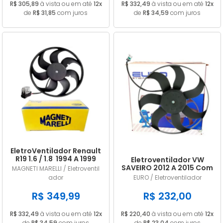
R$ 305,89
à vista ou em até
12x
R$ 332,49
à vista ou em até
12x
de
R$ 31,85
com juros
de
R$ 34,59
com juros
EletroVentilador Renault
R19 1.6 / 1.8 1994 A 1999
Eletroventilador VW
EMM2030RE
SAVEIRO 2012 A 2015 Com
MAGNETI MARELLI / Eletroventil
Ar EV101001
ador
EURO / Eletroventilador
R$ 349,99
R$ 232,00
R$ 332,49
à vista ou em até
12x
R$ 220,40
à vista ou em até
12x
de
R$ 34,59
com juros
de
R$ 23,04
com juros