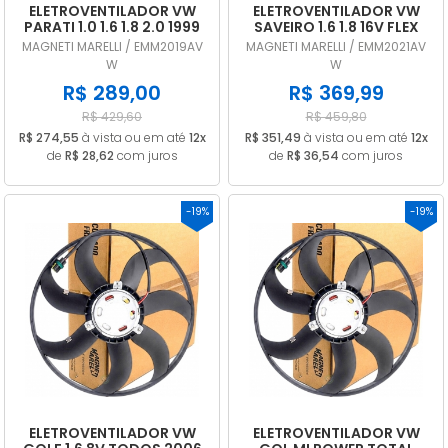
ELETROVENTILADOR VW
ELETROVENTILADOR VW
PARATI 1.0 1.6 1.8 2.0 1999
SAVEIRO 1.6 1.8 16V FLEX
A 2005 COM AR COND
2008 a 2016 C. MEC /
MAGNETI MARELLI / EMM2019AV
MAGNETI MARELLI / EMM2021AV
EMM2019AVW
COM AR EMM2021AVW
W
W
R$ 289,00
R$ 369,99
R$ 429,60
R$ 459,80
R$ 274,55
à vista ou em até
12x
R$ 351,49
à vista ou em até
12x
de
R$ 28,62
com juros
de
R$ 36,54
com juros
-19%
-19%
ELETROVENTILADOR VW
ELETROVENTILADOR VW