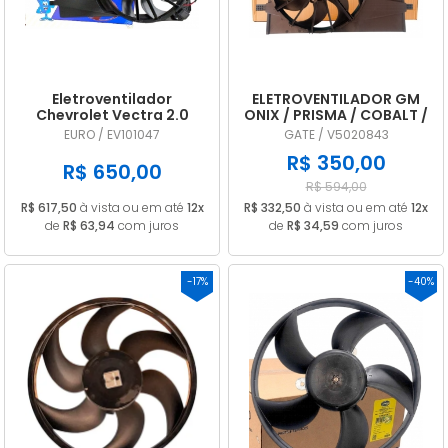
Eletroventilador
ELETROVENTILADOR GM
Chevrolet Vectra 2.0
ONIX / PRISMA / COBALT /
2009 A 2011 94717402
SPIN 2017 A 2019 C/AR
EURO / EV101047
GATE / V5020843
MANUAL 52146728
R$ 350,00
R$ 650,00
R$ 594,00
R$ 617,50
à vista ou em até
12x
R$ 332,50
à vista ou em até
12x
de
R$ 63,94
com juros
de
R$ 34,59
com juros
-17%
-40%