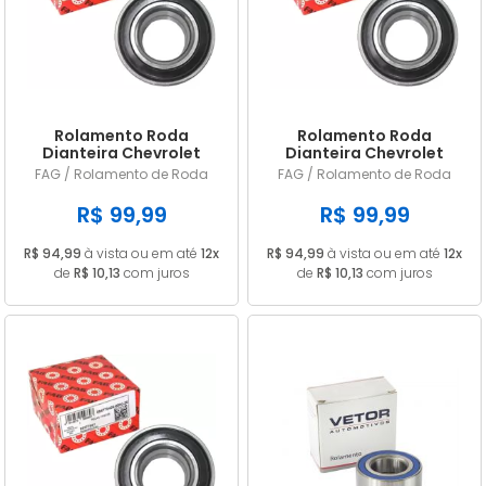
A - Z
Rolamento Roda
Rolamento Roda
Dianteira Chevrolet
Dianteira Chevrolet
Meriva 2003 até 2012
Montana 2004 até 2016
FAG / Rolamento de Roda
FAG / Rolamento de Roda
803775 Original FAG
803775 Original FAG
R$ 99,99
R$ 99,99
R$ 94,99
à vista ou em até
12x
R$ 94,99
à vista ou em até
12x
de
R$ 10,13
com juros
de
R$ 10,13
com juros