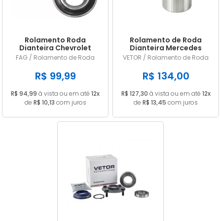
Rolamento Roda
Rolamento de Roda
Dianteira Chevrolet
Dianteira Mercedes
Corsa novo 2002 Até
Classe A160 E A190 de
FAG / Rolamento de Roda
VETOR / Rolamento de Roda
2012 803775 Original
1998 à 2005 BAH-0059C
FAG
/ 427537
R$ 99,99
R$ 134,00
R$ 94,99
à vista ou em até
12x
R$ 127,30
à vista ou em até
12x
de
R$ 10,13
com juros
de
R$ 13,45
com juros