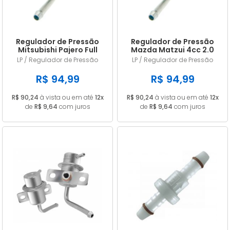
Regulador de Pressão
Regulador de Pressão
Mitsubishi Pajero Full
Mazda Matzui 4cc 2.0
V43 3.0L 8V 1992/... 1995
1998/... em diante 3 Bar
LP / Regulador de Pressão
LP / Regulador de Pressão
LP242
242
R$ 94,99
R$ 94,99
R$ 90,24
à vista ou em até
12x
R$ 90,24
à vista ou em até
12x
de
R$ 9,64
com juros
de
R$ 9,64
com juros