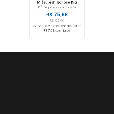
Mitsubishi Eclipse Kia
Sportage 224
LP / Regulador de Pressão
R$ 75,99
R$ 129,00
R$ 72,19
à vista ou em até
12x
de
R$ 7,78
com juros