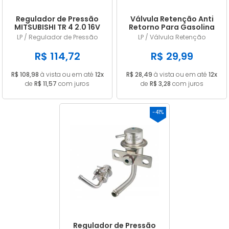
Regulador de Pressão
Válvula Retenção Anti
MITSUBISHI TR 4 2.0 16V
Retorno Para Gasolina
3,0 Bar 302
Alcool Agua Ar
LP / Regulador de Pressão
LP / Válvula Retenção
R$ 114,72
R$ 29,99
R$ 108,98
à vista ou em até
12x
R$ 28,49
à vista ou em até
12x
de
R$ 11,57
com juros
de
R$ 3,28
com juros
-41%
Regulador de Pressão