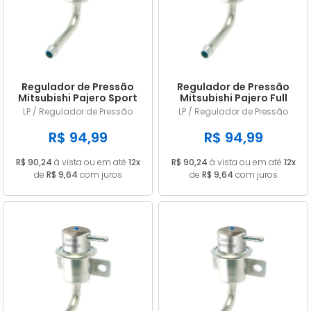
A - Z
Regulador de Pressão
Regulador de Pressão
Mitsubishi Pajero Sport
Mitsubishi Pajero Full
3.0L 24V 1998/... em
V45 3.5L 24v 1995/...
LP / Regulador de Pressão
LP / Regulador de Pressão
diante LP242
2000 LP242
R$ 94,99
R$ 94,99
R$ 90,24
à vista ou em até
12x
R$ 90,24
à vista ou em até
12x
de
R$ 9,64
com juros
de
R$ 9,64
com juros