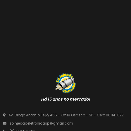
Há 15 anos no mercado!
Av. Diogo Antonio Feijó, 455 - Km18 Osasco - SP - Cep: 06114-022
soinjecaoeletronicasp@gmail.com