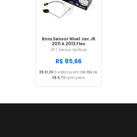
A - Z
Boia Sensor Nível Jac J6
2011 A 2013 Flex
1106010u2090
VP / Sensor de Nivel
R$ 85,66
R$ 81,38
à vista ou em até
12x
de
R$ 8,72
com juros