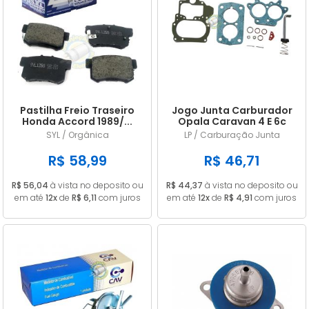
Pastilha Freio Traseiro
Jogo Junta Carburador
Honda Accord 1989/...
Opala Caravan 4 E 6c
Civic 1.8 2006/...
CARB 446 DFV ALC
SYL / Orgânica
LP / Carburação Junta
R$ 58,99
R$ 46,71
R$ 56,04
à vista no deposito ou
R$ 44,37
à vista no deposito ou
em até
12x
de
R$ 6,11
com juros
em até
12x
de
R$ 4,91
com juros