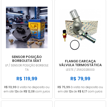
SENSOR POSIÇÃO
BORBOLETA SEAT
FLANGE CARCAÇA
CÓRDOBA 1.8 1995 A 1999
VÁLVULA TERMOSTÁTICA
LP / SENSOR POSIÇÃO BORBOLE
TPS DIGITAL LP707
HYUNDAI HB20 I30
TA
LESTE / 256202B003
VELOSTER CRETA 1.6 16V
256202B003
R$ 119,99
R$ 79,99
R$ 113,99
à vista no deposito ou
R$ 75,99
à vista no deposito ou
em até
12x
de
R$ 12,08
com juros
em até
12x
de
R$ 8,17
com juros