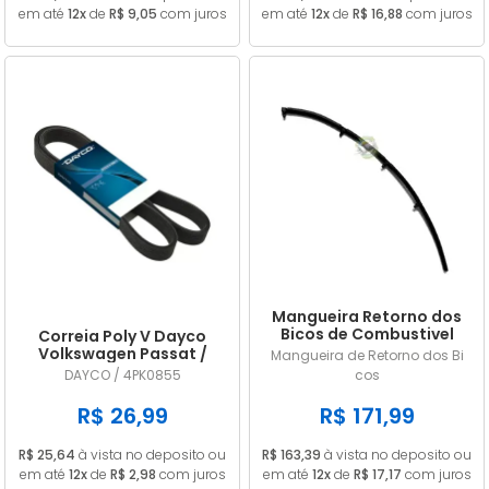
em até
12x
de
R$ 9,05
com juros
em até
12x
de
R$ 16,88
com juros
Mangueira Retorno dos
Bicos de Combustivel
Correia Poly V Dayco
Nissan Frontier 2.8 MWM
Volkswagen Passat /
Mangueira de Retorno dos Bi
9053156
Variant (importado) 1.8
DAYCO / 4PK0855
cos
20V / 1.8 20V Turbo 1996
1997 1998 1999 GIR / ACD
R$ 26,99
R$ 171,99
4PK0855
R$ 25,64
à vista no deposito ou
R$ 163,39
à vista no deposito ou
em até
12x
de
R$ 2,98
com juros
em até
12x
de
R$ 17,17
com juros