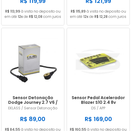
R$ 119,99
R$ 121,99
R$ 113,99
à vista no deposito ou
R$ 115,89
à vista no deposito ou
em até
12x
de
R$ 12,08
com juros
em até
12x
de
R$ 12,28
com juros
Sensor Detonação
Sensor Pedal Acelerador
Dodge Journey 2.7 V6 /
Blazer S10 2.4 8v
Challenger 3.5 V6
Gasolina 2006/2011
EKLASS / Sensor Detonação
DS / APP
4609093AE / 4606093AD
R$ 89,00
R$ 169,00
R$ 84,55
à vista no deposito ou
R$ 160,55
à vista no deposito ou