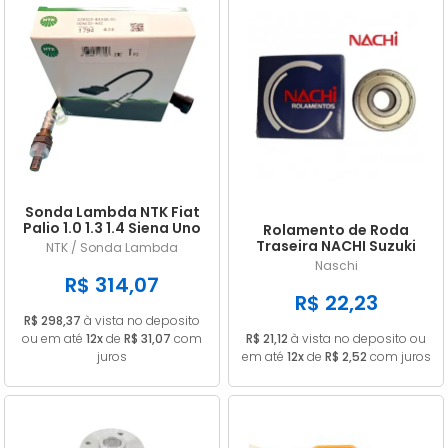
Sonda Lambda NTK Fiat
Palio 1.0 1.3 1.4 Siena Uno
Rolamento de Roda
Doblo Punto Strada
Traseira NACHI Suzuki
NTK / Sonda Lambda
GN 125 Intruder / Yes 125
Naschi
EN 6202ZE
R$ 314,07
R$ 22,23
R$ 298,37
à vista no deposito
ou em até
12x
de
R$ 31,07
com
R$ 21,12
à vista no deposito ou
juros
em até
12x
de
R$ 2,52
com juros