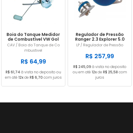
Boia do Tanque Medidor
Regulador de Pressão
de Combustível VW Gol
Ranger 2.3 Explorer 5.0
Parati Saveiro Voyage
Mustang 2.8 e 5.0 LP228
CAV / Boia do Tanque de Co
LP / Regulador de Pressão
1985 a 1989 Gasolina
mbustivel
Com Retorno Com
R$ 257,99
Pescador 55L
R$ 64,99
R$ 245,09
à vista no deposito
R$ 61,74
à vista no deposito ou
ou em até
12x
de
R$ 25,58
com
em até
12x
de
R$ 6,70
com juros
juros