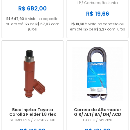
A2C53325536
CARB 32 PDSIT ALCOOL
LP / Carburação Junta
R$ 682,00
R$ 19,66
R$ 647,90
à vista no deposito
ou em até
12x
de
R$ 67,07
com
R$ 18,68
à vista no deposito ou
juros
em até
12x
de
R$ 2,27
com juros
Bico Injetor Toyota
Correia do Alternador
Corolla Fielder 1.8 Flex
GIR/ ALT/ BA/ DH/ ACD
2009 2010 2011 2012 2013
DAYCO 6PK2120
SIE IMPORTS / 2325022090
DAYCO / 6PK2120
2325022090