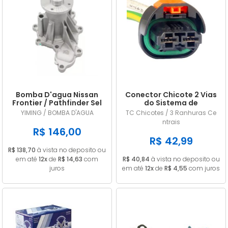
Bomba D'agua Nissan
Conector Chicote 2 Vias
Frontier / Pathfinder Sel
do Sistema de
2.5 16v Diesel 2008/...
Arrefecimento Renault /
YIMING / BOMBA D'AGUA
TC Chicotes / 3 Ranhuras Ce
Peugeot
ntrais
R$ 146,00
R$ 42,99
R$ 138,70
à vista no deposito ou
em até
12x
de
R$ 14,63
com
R$ 40,84
à vista no deposito ou
juros
em até
12x
de
R$ 4,55
com juros