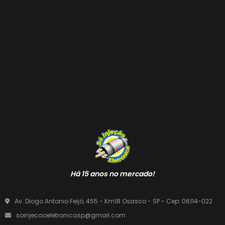
Há 15 anos no mercado!
Av. Diogo Antonio Feijó, 455 - Km18 Osasco - SP - Cep: 06114-022
soinjecaoeletronicasp@gmail.com