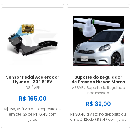
Sensor Pedal Acelerador
Suporte do Regulador
Hyundai i30 1.8 16V
de Pressao Nissan March
Gasolina 2014/... em
/ Versa 1.0 1.6 2011/... em
DS / APP
ASSVE / Suporte do Regulado
diante
diante
r de Pressao
R$ 165,00
R$ 32,00
R$ 156,75
à vista no deposito ou
em até
12x
de
R$ 16,49
com
R$ 30,40
à vista no deposito ou
juros
em até
12x
de
R$ 3,47
com juros