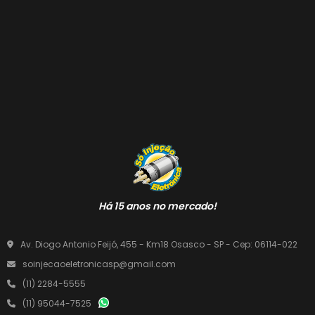
Há 15 anos no mercado!
Av. Diogo Antonio Feijó, 455 - Km18 Osasco - SP - Cep: 06114-022
soinjecaoeletronicasp@gmail.com
(11) 2284-5555
(11) 95044-7525