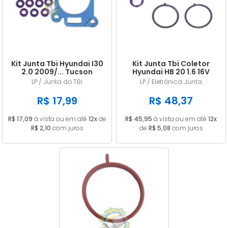
A - Z
Kit Junta Tbi Hyundai I30
Kit Junta Tbi Coletor
2.0 2009/... Tucson
Hyundai HB 20 1.6 16V
2005/... em diante
LP / Junta do TBi
LP / Eletrônica Junta
R$ 17,99
R$ 48,37
R$ 17,09
à vista ou em até
12x
de
R$ 45,95
à vista ou em até
12x
R$ 2,10
com juros
de
R$ 5,08
com juros