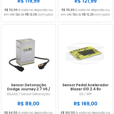
R$ 119,99
R$ 121,99
R$ 113,99
à vista no deposito ou
R$ 115,89
à vista no deposito ou
em até
12x
de
R$ 12,08
com juros
em até
12x
de
R$ 12,28
com juros
Sensor Detonação
Sensor Pedal Acelerador
Dodge Journey 2.7 V6 /
Blazer S10 2.4 8v
Challenger 3.5 V6
Gasolina 2006/2011
EKLASS / Sensor Detonação
DS / APP
4609093AE / 4606093AD
R$ 89,00
R$ 169,00
R$ 84,55
à vista no deposito ou
R$ 160,55
à vista no deposito ou