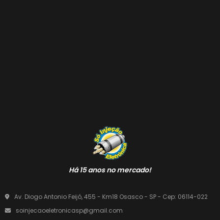
Há 15 anos no mercado!
Av. Diogo Antonio Feijó, 455 - Km18 Osasco - SP - Cep: 06114-022
soinjecaoeletronicasp@gmail.com