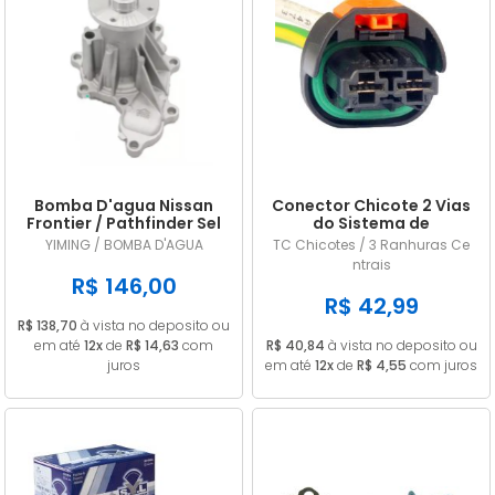
Bomba D'agua Nissan
Conector Chicote 2 Vias
Frontier / Pathfinder Sel
do Sistema de
2.5 16v Diesel 2008/...
Arrefecimento Renault /
YIMING / BOMBA D'AGUA
TC Chicotes / 3 Ranhuras Ce
Peugeot
ntrais
R$ 146,00
R$ 42,99
R$ 138,70
à vista no deposito ou
em até
12x
de
R$ 14,63
com
R$ 40,84
à vista no deposito ou
juros
em até
12x
de
R$ 4,55
com juros