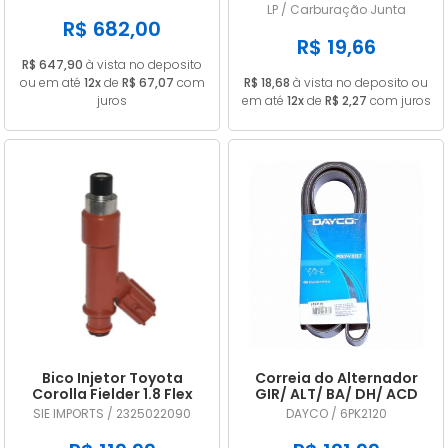
A2C53325536
CARB 32 PDSIT ALCOOL
LP / Carburação Junta
R$ 682,00
R$ 19,66
R$ 647,90
à vista no deposito
ou em até
12x
de
R$ 67,07
com
R$ 18,68
à vista no deposito ou
juros
em até
12x
de
R$ 2,27
com juros
Bico Injetor Toyota
Correia do Alternador
Corolla Fielder 1.8 Flex
GIR/ ALT/ BA/ DH/ ACD
2009 2010 2011 2012 2013
DAYCO 6PK2120
SIE IMPORTS / 2325022090
DAYCO / 6PK2120
2325022090