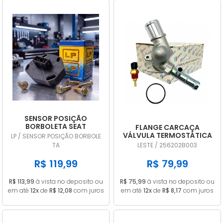
SENSOR POSIÇÃO
BORBOLETA SEAT
FLANGE CARCAÇA
CÓRDOBA 1.8 1995 A 1999
VÁLVULA TERMOSTÁTICA
LP / SENSOR POSIÇÃO BORBOLE
TPS DIGITAL LP707
HYUNDAI HB20 I30
TA
LESTE / 256202B003
VELOSTER CRETA 1.6 16V
256202B003
R$ 119,99
R$ 79,99
R$ 113,99
à vista no deposito ou
R$ 75,99
à vista no deposito ou
em até
12x
de
R$ 12,08
com juros
em até
12x
de
R$ 8,17
com juros