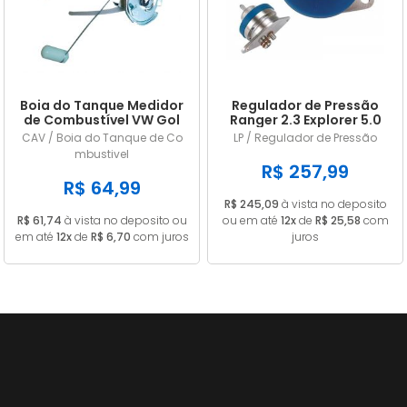
Boia do Tanque Medidor
Regulador de Pressão
de Combustível VW Gol
Ranger 2.3 Explorer 5.0
Parati Saveiro Voyage
Mustang 2.8 e 5.0 LP228
CAV / Boia do Tanque de Co
LP / Regulador de Pressão
1985 a 1989 Gasolina
mbustivel
Com Retorno Com
R$ 257,99
Pescador 55L
R$ 64,99
R$ 245,09
à vista no deposito
R$ 61,74
à vista no deposito ou
ou em até
12x
de
R$ 25,58
com
em até
12x
de
R$ 6,70
com juros
juros