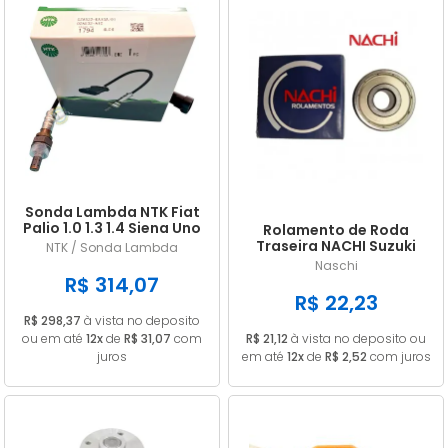
Sonda Lambda NTK Fiat
Palio 1.0 1.3 1.4 Siena Uno
Rolamento de Roda
Doblo Punto Strada
Traseira NACHI Suzuki
NTK / Sonda Lambda
GN 125 Intruder / Yes 125
Naschi
EN 6202ZE
R$ 314,07
R$ 22,23
R$ 298,37
à vista no deposito
ou em até
12x
de
R$ 31,07
com
R$ 21,12
à vista no deposito ou
juros
em até
12x
de
R$ 2,52
com juros