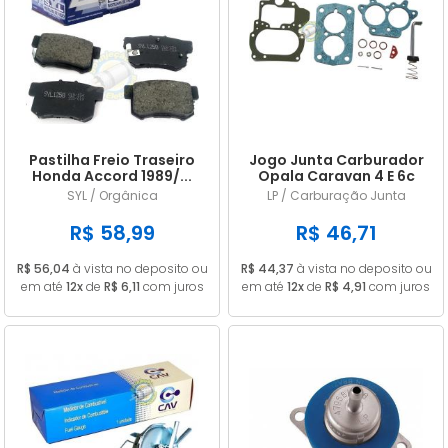
Pastilha Freio Traseiro
Jogo Junta Carburador
Honda Accord 1989/...
Opala Caravan 4 E 6c
Civic 1.8 2006/...
CARB 446 DFV ALC
SYL / Orgânica
LP / Carburação Junta
R$ 58,99
R$ 46,71
R$ 56,04
à vista no deposito ou
R$ 44,37
à vista no deposito ou
em até
12x
de
R$ 6,11
com juros
em até
12x
de
R$ 4,91
com juros