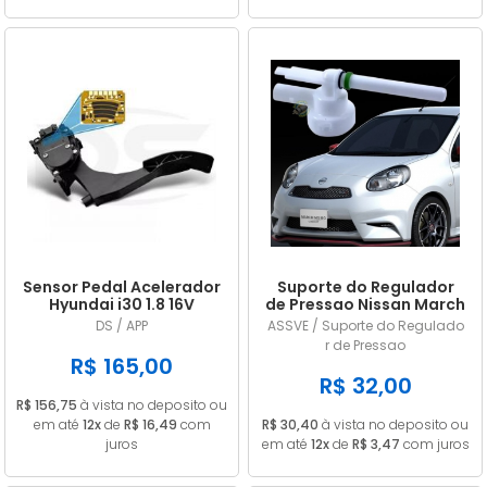
Sensor Pedal Acelerador
Suporte do Regulador
Hyundai i30 1.8 16V
de Pressao Nissan March
Gasolina 2014/... em
/ Versa 1.0 1.6 2011/... em
DS / APP
ASSVE / Suporte do Regulado
diante
diante
r de Pressao
R$ 165,00
R$ 32,00
R$ 156,75
à vista no deposito ou
em até
12x
de
R$ 16,49
com
R$ 30,40
à vista no deposito ou
juros
em até
12x
de
R$ 3,47
com juros