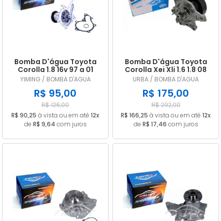
A - Z
Bomba D'água Toyota
Bomba D'água Toyota
Corolla 1.8 16v 97 a 01
Corolla Xei Xli 1.6 1.8 08
Celica 1.8 93/...
09 10 Ub0703
YIMING / BOMBA D'AGUA
URBA / BOMBA D'AGUA
R$ 95,00
R$ 175,00
R$ 126,00
R$ 292,00
R$ 90,25
à vista ou em até
12x
R$ 166,25
à vista ou em até
12x
de
R$ 9,64
com juros
de
R$ 17,46
com juros