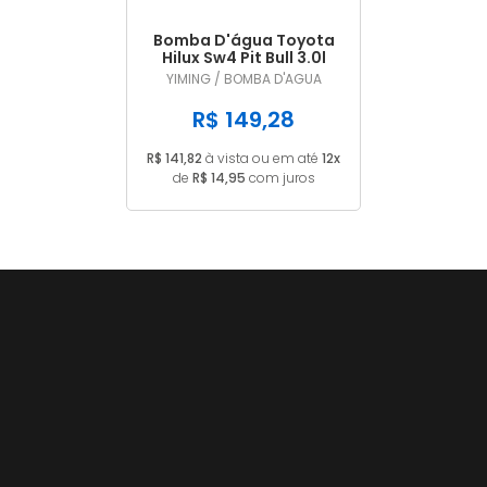
Bomba D'água Toyota
Hilux Sw4 Pit Bull 3.0l
D4d Diesel 05/..
YIMING / BOMBA D'AGUA
R$ 149,28
R$ 141,82
à vista ou em até
12x
de
R$ 14,95
com juros