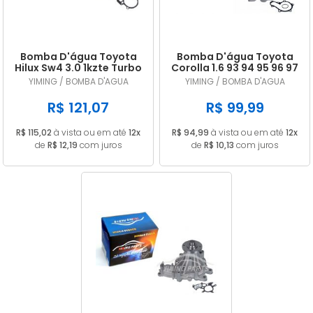
Bomba D'água Toyota
Bomba D'água Toyota
Hilux Sw4 3.0 1kzte Turbo
Corolla 1.6 93 94 95 96 97
Diesel 97 A 02
98 99 00 01 Motor
YIMING / BOMBA D'AGUA
YIMING / BOMBA D'AGUA
AT190/4AFEL
R$ 121,07
R$ 99,99
R$ 115,02
à vista ou em até
12x
R$ 94,99
à vista ou em até
12x
de
R$ 12,19
com juros
de
R$ 10,13
com juros