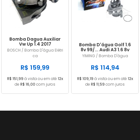
A - Z
Bomba Dagua Auxiliar
Vw Up 1.4 2017
Bomba D'água Golf 1.6
5q0965567
8v 99/... Audi A3 1.6 8v
BOSCH / Bomba D'água Elétri
99/...
ca
YIMING / Bomba D'água
R$ 159,99
R$ 114,94
R$ 151,99
à vista ou em até
12x
R$ 109,19
à vista ou em até
12x
de
R$ 16,00
com juros
de
R$ 11,59
com juros