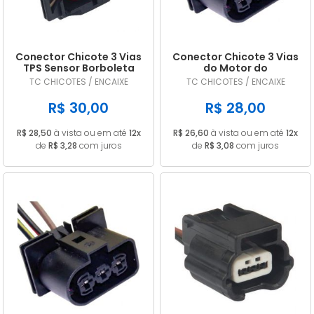
Conector Chicote 3 Vias
Conector Chicote 3 Vias
TPS Sensor Borboleta
do Motor do
Bobina Ford Fiesta
Eletroventilador VW Fox
TC CHICOTES / ENCAIXE
TC CHICOTES / ENCAIXE
Courier
Gol
R$ 30,00
R$ 28,00
R$ 28,50
à vista ou em até
12x
R$ 26,60
à vista ou em até
12x
de
R$ 3,28
com juros
de
R$ 3,08
com juros