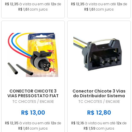
R$ 12,35
à vista ou em até
12x
de
R$ 12,35
à vista ou em até
12x
de
R$ 1,61
com juros
R$ 1,61
com juros
CONECTOR CHICOTE 3
Conector Chicote 3 Vias
VIAS PRESSOSTATO FIAT
do Distribuidor Sistema
GM VW FORD RENAULT
Hall VW Fiat Ford
TC CHICOTES / ENCAIXE
TC CHICOTES / ENCAIXE
TC01029
R$ 13,00
R$ 12,80
R$ 12,35
à vista ou em até
12x
de
R$ 12,16
à vista ou em até
12x
de
R$ 1,61
com juros
R$ 1,59
com juros