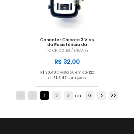
Conector Chicote 3 Vias
da Resistência da
Ventoinha Hyundai
TC CHICOTES / ENCAIXE
Santa Fé
R$ 32,00
R$ 30,40
à vista ou em até
12x
de
R$ 3,47
com juros
...
1
2
3
4
6
5
6