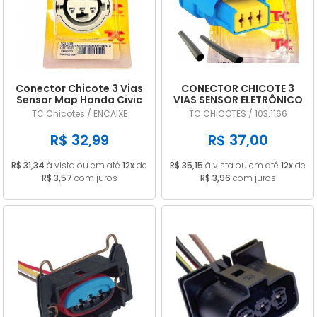
A - Z
Conector Chicote 3 Vias
CONECTOR CHICOTE 3
Sensor Map Honda Civic
VIAS SENSOR ELETRÔNICO
1.5 1.6 / Accord
AR CONDICIONADO
TC Chicotes / ENCAIXE
TC CHICOTES / 103.1166
TC01166
R$ 32,99
R$ 37,00
R$ 31,34
à vista ou em até
12x
de
R$ 35,15
à vista ou em até
12x
de
R$ 3,57
com juros
R$ 3,96
com juros