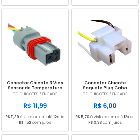
Conector Chicote 3 Vias
Conector Chicote
Sensor de Temperatura
Soquete Plug Cabo
Palio 1996 a 2017 TC 1116
Lâmpada Farol H4 H5
TC CHICOTES / ENCAIXE
TC CHICOTES / ENCAIXE
R$ 11,99
R$ 6,00
R$ 11,39
à vista ou em até
12x
de
R$ 5,70
à vista ou em até
12x
de
R$ 1,52
com juros
R$ 0,93
com juros