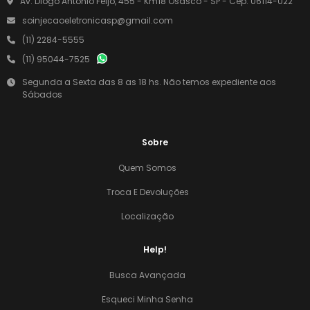
Av. Diogo Antonio Feijó, 455 - Km18 Osasco - SP - Cep: 06114-022
soinjecaoeletronicasp@gmail.com
(11) 2284-5555
(11) 95044-7525
Segunda a Sexta das 8 as 18 hs. Não temos expediente aos
Sábados
Sobre
Quem Somos
Troca E Devoluções
Localização
Help!
Busca Avançada
Esqueci Minha Senha