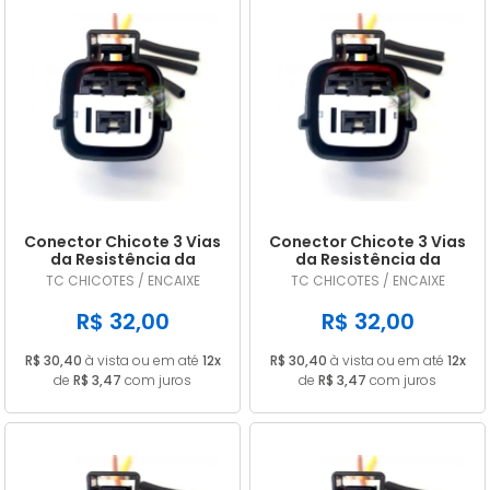
Conector Chicote 3 Vias
Conector Chicote 3 Vias
da Resistência da
da Resistência da
Ventoinha Kia Sorento
Ventoinha Kia Optima
TC CHICOTES / ENCAIXE
TC CHICOTES / ENCAIXE
R$ 32,00
R$ 32,00
R$ 30,40
à vista ou em até
12x
R$ 30,40
à vista ou em até
12x
de
R$ 3,47
com juros
de
R$ 3,47
com juros