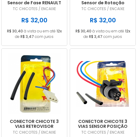
Sensor de Fase RENAULT
Sensor de Rotação
Clio Duster Fluence
NISSAN March 1.6 16V /
TC CHICOTES / ENCAIXE
TC CHICOTES / ENCAIXE
Mégane Logan Sandero
Versa 1.6 1.8 16V Sentra
2013/… TC 1619
2.0 16V / Tiida Livina 1.8
R$ 32,00
R$ 32,00
16V TC 1619
R$ 30,40
à vista ou em até
12x
R$ 30,40
à vista ou em até
12x
de
R$ 3,47
com juros
de
R$ 3,47
com juros
CONECTOR CHICOTE 3
CONECTOR CHICOTE 3
VIAS RETROVISOR
VIAS SENSOR POSIÇÃO
ELÉTRICO UNIVERSAL
BORBOLETA TPS GM EFI /
TC CHICOTES / ENCAIXE
TC CHICOTES / ENCAIXE
TC01070
MPFI TC01029