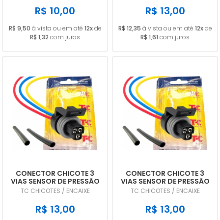
R$ 10,00
R$ 13,00
R$ 9,50
à vista ou em até
12x
de
R$ 12,35
à vista ou em até
12x
de
R$ 1,32
com juros
R$ 1,61
com juros
CONECTOR CHICOTE 3
CONECTOR CHICOTE 3
VIAS SENSOR DE PRESSÃO
VIAS SENSOR DE PRESSÃO
ÓLEO VW
DO AR VW DAF YALE
TC CHICOTES / ENCAIXE
TC CHICOTES / ENCAIXE
CONSTELLATION MWM
HYSTER GM TC01029
TC01029
R$ 13,00
R$ 13,00