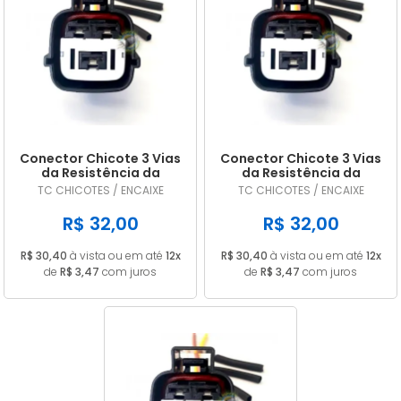
Conector Chicote 3 Vias
Conector Chicote 3 Vias
da Resistência da
da Resistência da
Ventoinha Kia Sportage
Ventoinha Hyundai
TC CHICOTES / ENCAIXE
TC CHICOTES / ENCAIXE
Sonata
R$ 32,00
R$ 32,00
R$ 30,40
à vista ou em até
12x
R$ 30,40
à vista ou em até
12x
de
R$ 3,47
com juros
de
R$ 3,47
com juros